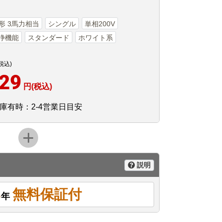
0形 3馬力相当
シングル
単相200V
浄機能
スタンダード
ホワイト系
税込)
729
円(税込)
庫有時：2-4営業日目安
説明
3
無料保証付
年