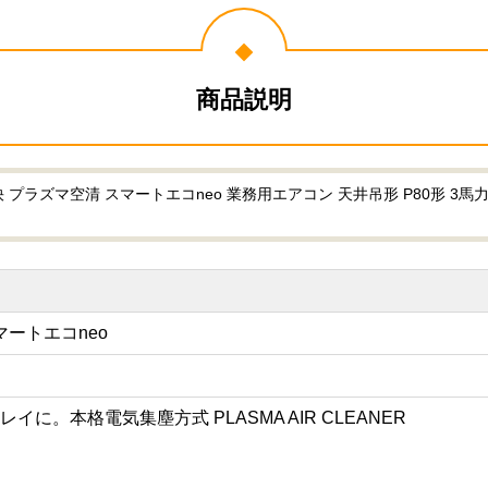
商品説明
プラズマ空清 スマートエコneo 業務用エアコン 天井吊形 P80形 3
マートエコneo
に。本格電気集塵方式 PLASMA AIR CLEANER