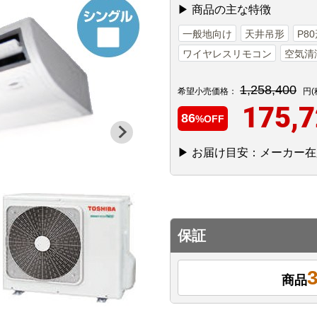
▶ 商品の主な特徴
一般地向け
天井吊形
P8
ワイヤレスリモコン
空気清
1,258,400
希望小売価格：
円(
175,
86
%OFF
▶ お届け目安：メーカー在
保証
商品