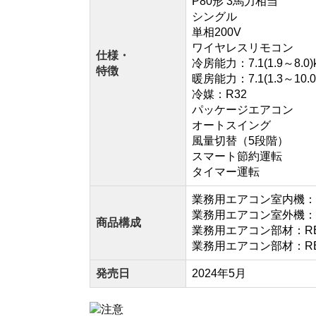
P80形 3馬力相当
シングル
単相200V
ワイヤレスリモコン
仕様・
冷房能力：7.1(1.9～8.0)
特徴
暖房能力：7.1(1.3～10.0
冷媒：R32
パッケージエアコン
オートスイング
風量切替（5段階）
スマート節約運転
タイマー運転
業務用エアコン室内機：AIC
業務用エアコン室外機：RO
商品構成
業務用エアコン部材：RB
業務用エアコン部材：RB
発売日
2024年5月