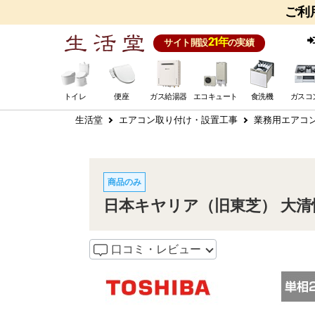
ご利
21年
サイト開設
の実績
トイレ
便座
ガス給湯器
エコキュート
食洗機
ガスコ
生活堂
エアコン取り付け・設置工事
業務用エアコ
商品のみ
日本キヤリア（旧東芝） 大清快 
口コミ・レビュー