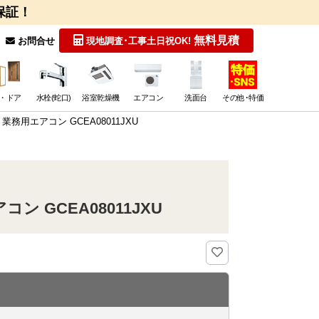
保証！
無料見積
お問合せ
現地調査･工事
土日祝OK!
・ドア
水栓(蛇口)
浴室乾燥機
エアコン
洗面台
その他･特価
務用エアコン GCEA08011JXU
 GCEA08011JXU