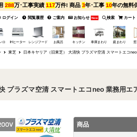
用
288
万･工事実績
117
万件! 商品
3
年･工事
10
年の無料
ログイン
閲覧履歴
ご案内
お知らせ
検索
カート
New
ンロ
IHヒーター
レンジフード
お風呂
キッチン
車庫まわり
庭まわり
窓
ン
東芝
日本キヤリア（旧東芝） 大清快 プラズマ空清 スマートエコneo 業
プラズマ空清 スマートエコneo 業務用エアコン
商品