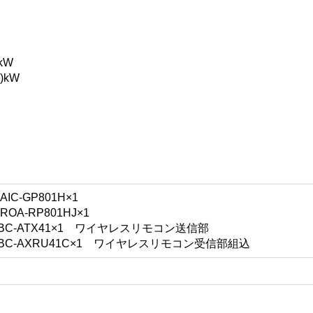
お買い物を続ける
カートへ進む
kW
)kW
-GP801H×1
A-RP801HJ×1
C-ATX41×1 ワイヤレスリモコン送信部
C-AXRU41C×1 ワイヤレスリモコン受信部組込