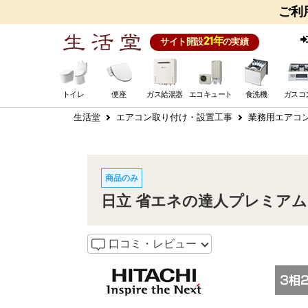
ご利
21年
サイト開設
の実績
トイレ
便座
ガス給湯器
エコキュート
食洗機
ガスコ
生活堂
エアコン取り付け・設置工事
業務用エアコ
商品のみ
日立 省エネの達人プレミアム て
口コミ・レビュー