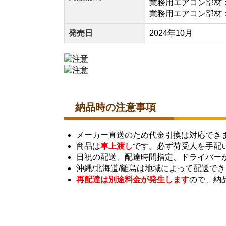
業務用エアコン部材：
業務用エアコン部材：P
発売日
2024年10月
納品時の注意事項
メーカー直送のため代金引換は対応でき
商品は
車上渡し
です。必ず荷受人を手配
日祝の配送、配達時間指定、ドライバー
沖縄/北海道/離島は地域によって配送で
再配達は別途料金が発生します
ので、納