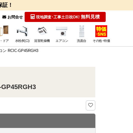
保証！
無料見積
お問合せ
現地調査･工事
土日祝OK!
・ドア
水栓(蛇口)
浴室乾燥機
エアコン
洗面台
その他･特価
RCIC-GP45RGH3
P45RGH3