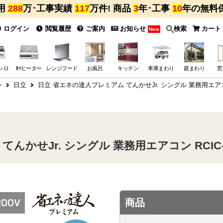
用
288
万･工事実績
117
万件! 商品
3
年･工事
10
年の無料
ログイン
閲覧履歴
ご案内
お知らせ
検索
カート
New
ンロ
IHヒーター
レンジフード
お風呂
キッチン
車庫まわり
庭まわり
窓
ン
日立
日立 省エネの達人プレミアム てんかせJr. シングル 業務用エアコン 
んかせJr. シングル 業務用エアコン RCIC-G
商品