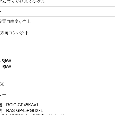
 てんかせJr. シングル
ト
設置自由度が向上
4方向コンパクト
.5)kW
.9)kW
設定
ター
CIC-GP45KA×1
RAS-GP45RGH2×1