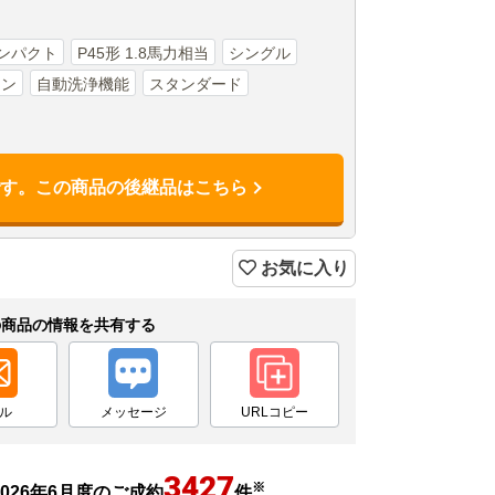
ンパクト
P45形 1.8馬力相当
シングル
コン
自動洗浄機能
スタンダード
です。この商品の後継品はこちら
お気に入り
の商品の情報を共有する
ル
メッセージ
URLコピー
3427
※
026年6月度のご成約
件