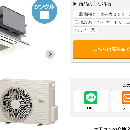
▶ 商品の主な特徴
一般地向け
天井カセットコ
三相200V
ワイヤードリモ
ホワイト系
こちらは廃盤品
こ
LINE
メー
エアコンの交換 2