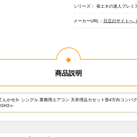
シリーズ： 省エネの達人プレミアム
メーカーURL：
日立のサイトへ
商品説明
んかせJr. シングル 業務用エアコン 天井埋込カセット形4方向コンパクト
RGH3≫