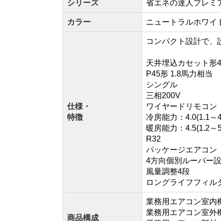
シリーズ
省エネの達人プレミアム
カラー
ニュートラルホワイ
コンパクト設計で、
天井埋込カセット形
P45形 1.8馬力相当
シングル
三相200V
仕様・
ワイヤードリモコン
特徴
冷房能力：4.0(1.1～4
暖房能力：4.5(1.2～5
R32
パッケージエアコン
4方向個別ルーバー
風量調整4段
ロングライフフィル
業務用エアコン室内機：R
業務用エアコン室外機：
商品構成