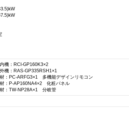
3.5)kW
7.5)kW
定
：RCI-GP160K3×2
：RAS-GP335RSH1×1
：PC-ARFG3×1 多機能デザインリモコン
：P-AP160NA4×2 化粧パネル
：TW-NP28A×1 分岐管