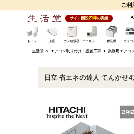
ご利
21年
サイト開設
の実績
トイレ
便座
ガス給湯器
エコキュート
食洗機
ガスコ
生活堂
エアコン取り付け・設置工事
業務用エアコ
日立 省エネの達人 てんかせ4方向