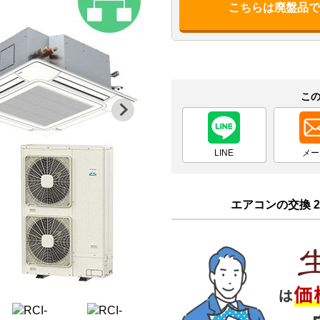
こちらは廃盤品
こ
LINE
メー
エアコンの交換 2