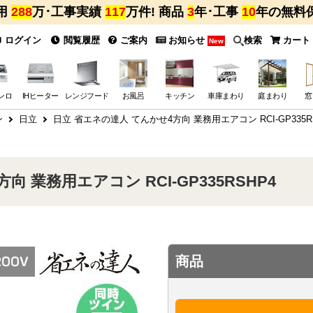
用
288
万･工事実績
117
万件! 商品
3
年･工事
10
年の無料
ログイン
閲覧履歴
ご案内
お知らせ
検索
カート
New
ンロ
IHヒーター
レンジフード
お風呂
キッチン
車庫まわり
庭まわり
窓
ン
日立
日立 省エネの達人 てんかせ4方向 業務用エアコン RCI-GP335R
 業務用エアコン RCI-GP335RSHP4
商品