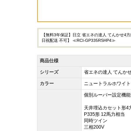
【無料3年保証】日立 省エネの達人 てんかせ4方
日祝配送 不可】 ≪RCI-GP335RSHP4≫
商品仕様
シリーズ
省エネの達人 てんか
カラー
ニュートラルホワイト
個別ルーバー設定機能
天井埋込カセット形4
P335形 12馬力相当
同時ツイン
三相200V