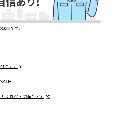
プの総計です。
せはこちら
-SALE
（カタログ・図面など）