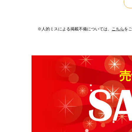
※人的ミスによる掲載不備については、
こちら
を
売