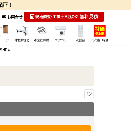
保証！
無料見積
お問合せ
現地調査･工事
土日祝OK!
・ドア
水栓(蛇口)
浴室乾燥機
エアコン
洗面台
その他･特価
SHP4