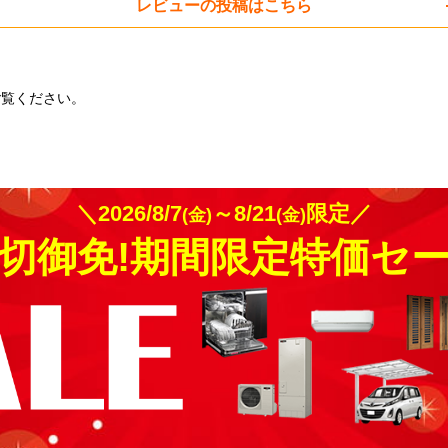
レビューの投稿はこちら
ご覧ください。
＼2026/8/7
～8/21
限定／
(金)
(金)
切御免!期間限定特価セ