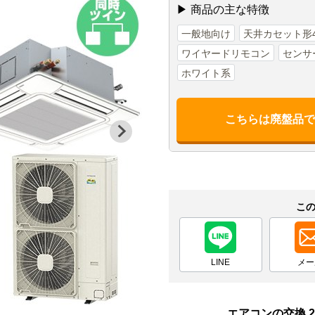
▶ 商品の主な特徴
一般地向け
天井カセット形
ワイヤードリモコン
センサ
ホワイト系
こちらは廃盤品
こ
LINE
メー
エアコンの交換 2