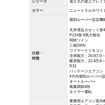
シリーズ
省エネの達人プレミア
カラー
ニュートラルホワイ
個別ルーバー設定機
天井埋込カセット形
P224形 8馬力相当
同時ツイン
三相200V
ワイヤードリモコン
仕様・
冷房能力：20.0(7.0～
特徴
暖房能力：22.4(5.6～
R32
パッケージエアコン
4方向個別ルーバー
オートルーバー
風量調節4段
タイマー運転
業務用エアコン室内機：R