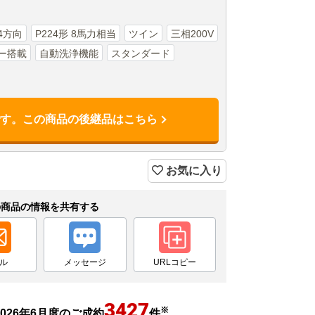
4方向
P224形 8馬力相当
ツイン
三相200V
ー搭載
自動洗浄機能
スタンダード
です。この商品の後継品はこちら
お気に入り
の商品の情報を共有する
ル
メッセージ
URLコピー
3427
※
026年6月度のご成約
件