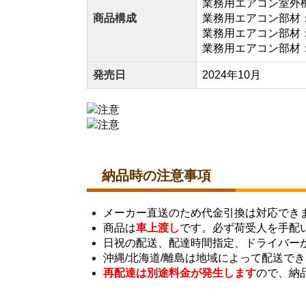
業務用エアコン室外機：R
商品構成
業務用エアコン部材：
業務用エアコン部材：P
業務用エアコン部材：T
発売日
2024年10月
納品時の注意事項
メーカー直送のため代金引換は対応でき
商品は
車上渡し
です。必ず荷受人を手配
日祝の配送、配達時間指定、ドライバー
沖縄/北海道/離島は地域によって配送で
再配達は別途料金が発生します
ので、納