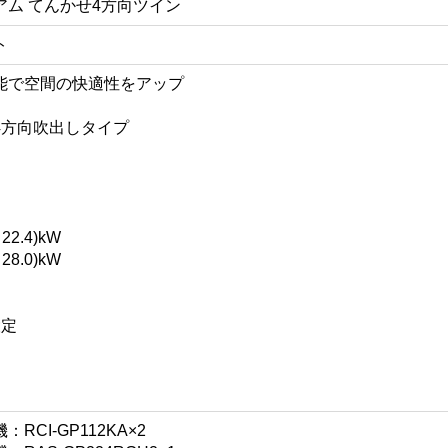
ム てんかせ4方向ツイン
ト
能で空間の快適性をアップ
4方向吹出しタイプ
22.4)kW
28.0)kW
設定
CI-GP112KA×2