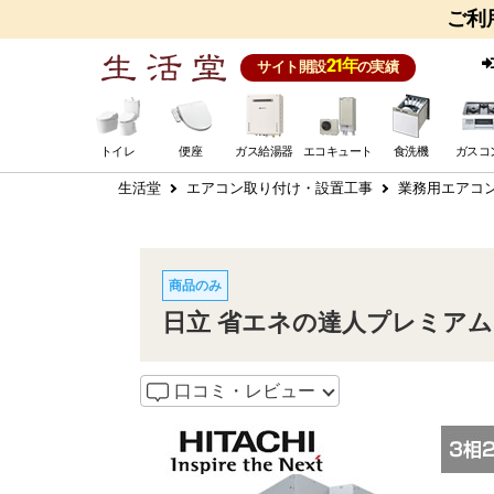
ご利
21年
サイト開設
の実績
トイレ
便座
ガス給湯器
エコキュート
食洗機
ガスコ
生活堂
エアコン取り付け・設置工事
業務用エアコ
商品のみ
日立 省エネの達人プレミアム て
口コミ・レビュー