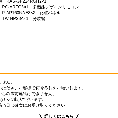
AS-GP224RGH2×1
PC-ARFG3×1 多機能デザインリモコン
-AP160NAE3×2 化粧パネル
W-NP28A×1 分岐管
ません。
いただき、お客様で荷降ろしをお願いします。
からの事前連絡はできません。
きない地域がございます。
品当日は確実にお受け取りください
詳しくはこちら