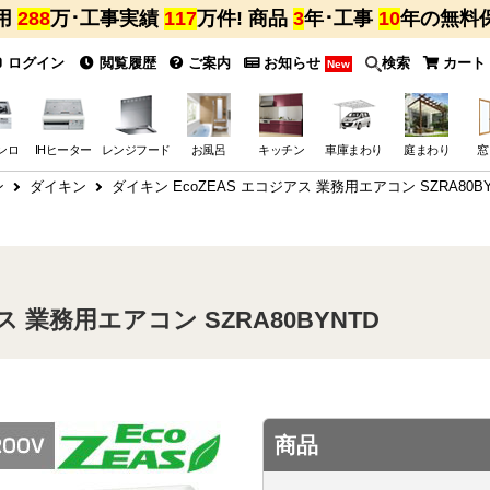
用
288
万･工事実績
117
万件! 商品
3
年･工事
10
年の無料
ログイン
閲覧履歴
ご案内
お知らせ
検索
カート
New
ンロ
IHヒーター
レンジフード
お風呂
キッチン
車庫まわり
庭まわり
窓
ン
ダイキン
ダイキン EcoZEAS エコジアス 業務用エアコン SZRA80BY
ス 業務用エアコン SZRA80BYNTD
商品