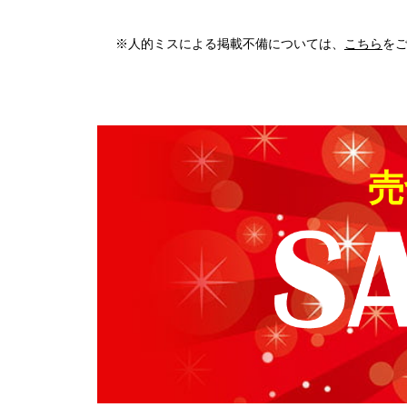
※人的ミスによる掲載不備については、
こちら
を
売