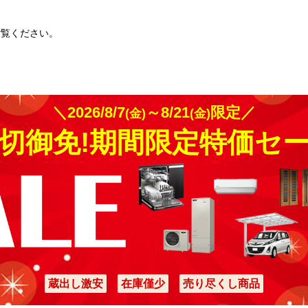
ご覧ください。
＼2026/8/7
～8/21
限定／
(金)
(金)
切御免!期間限定特価セ
蔵出し激安
在庫僅少
売り尽くし商品