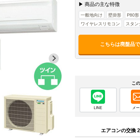
▶ 商品の主な特徴
一般地向け
壁掛形
P80
ワイヤレスリモコン
スタン
こちらは廃盤品
こ
LINE
メー
エアコンの交換 2