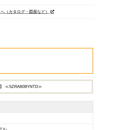
トへ（カタログ・図面など）
≪SZRA80BYNTD≫
デル。