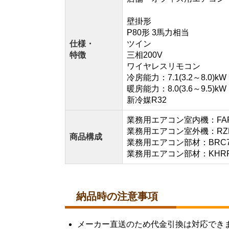
壁掛形
P80形 3馬力相当
仕様・
ツイン
特徴
三相200V
ワイヤレスリモコン
冷房能力：7.1(3.2～8.0)kW
暖房能力：8.0(3.6～9.5)kW
新冷媒R32
業務用エアコン室内機：FAP4
業務用エアコン室外機：RZRP
商品構成
業務用エアコン部材：BRC7
業務用エアコン部材：KHRP5
納品時の注意事項
メーカー直送のため代金引換は対応でき