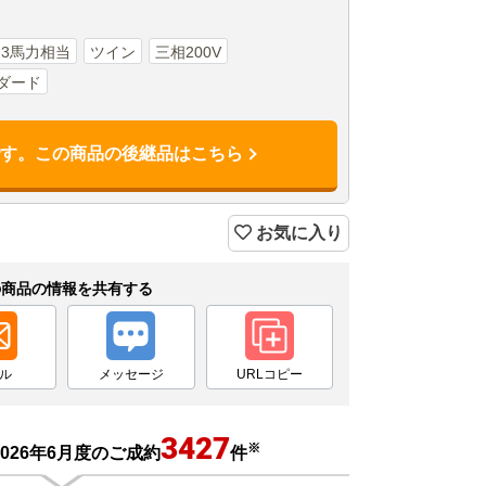
形 3馬力相当
ツイン
三相200V
ダード
です。この商品の後継品はこちら
お気に入り
の商品の情報を共有する
ル
メッセージ
URLコピー
3427
※
026年6月度のご成約
件