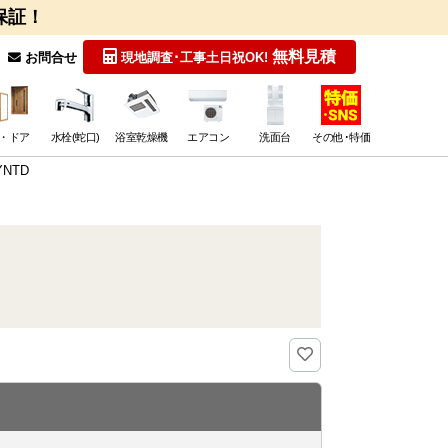
保証！
無料見積
お問合せ
現地調査･工事
土日祝OK!
・ドア
水栓(蛇口)
浴室乾燥機
エアコン
洗面台
その他･特価
NTD