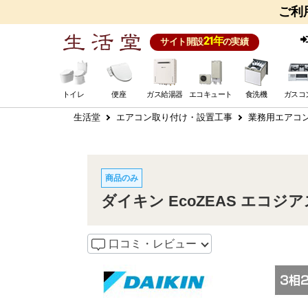
ご利
21年
サイト開設
の実績
トイレ
便座
ガス給湯器
エコキュート
食洗機
ガスコ
生活堂
エアコン取り付け・設置工事
業務用エアコ
商品のみ
ダイキン EcoZEAS エコジア
口コミ・レビュー