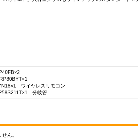
0FB×2
80BYT×1
N18×1 ワイヤレスリモコン
8S211T×1 分岐管
ません。