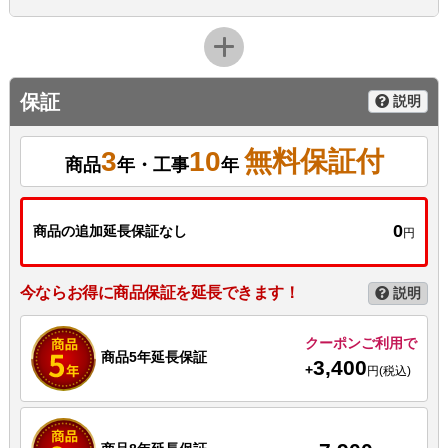
保証
説明
3
10
無料保証付
商品
年・工事
年
0
商品の追加延長保証なし
円
今ならお得に商品保証を延長できます！
説明
クーポンご利用で
商品5年延長保証
3,400
+
円(税込)