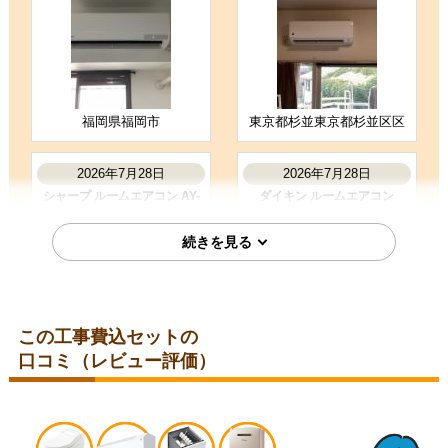
購入の決め手
商品選定がしやすかった
価格が安かった
工事に安心感を感じた
福岡県福岡市
東京都杉並東京都杉並区区
お客様の声をもっと見る
2026年7月28日
2026年7月28日
シャープ ルームエアコン AY-
ダイキン ルームエアコン
T25DH-W
S285ATES-W
この工事費込セットの
口コミ（レビュー評価）
埼玉県比企郡
埼玉県児玉郡
2026年7月28日
2026年7月24日
コロナ ルームエアコン RC-
三菱 ルームエアコン MSZ-