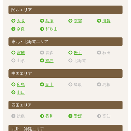
関西エリア
大阪
兵庫
京都
滋賀
奈良
和歌山
東北・北海道エリア
宮城
青森
岩手
秋田
山形
福島
北海道
中国エリア
広島
岡山
鳥取
島根
山口
四国エリア
徳島
香川
愛媛
高知
九州・沖縄エリア