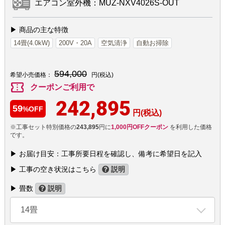
エアコン室外機：MUZ-NXV4026S-OUT
▶ 商品の主な特徴
14畳(4.0kW)
200V・20A
空気清浄
自動お掃除
594,000
希望小売価格：
円(税込)
confirmation_number
クーポンご利用で
242,895
59
%OFF
円(税込)
※工事セット特別価格の
243,895
円に
1,000円OFFクーポン
を利用した価格
です。
▶ お届け目安：工事所要日程を確認し、備考に希望日を記入
▶ 工事の空き状況はこちら
説明
▶ 畳数
説明
14畳