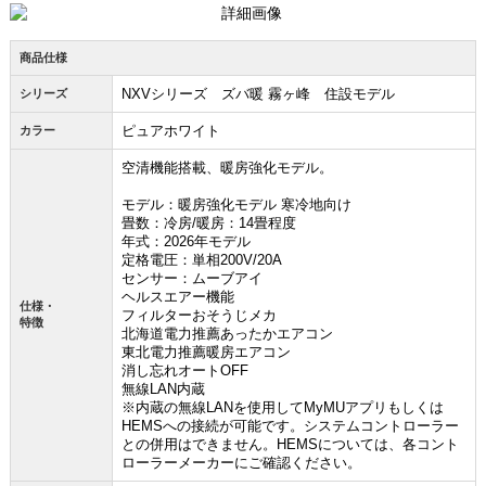
商品仕様
NXVシリーズ ズバ暖 霧ヶ峰 住設モデル
シリーズ
ピュアホワイト
カラー
空清機能搭載、暖房強化モデル。
モデル：暖房強化モデル 寒冷地向け
畳数：冷房/暖房：14畳程度
年式：2026年モデル
定格電圧：単相200V/20A
センサー：ムーブアイ
ヘルスエアー機能
仕様・
フィルターおそうじメカ
特徴
北海道電力推薦あったかエアコン
東北電力推薦暖房エアコン
消し忘れオートOFF
無線LAN内蔵
※内蔵の無線LANを使用してMyMUアプリもしくは
HEMSへの接続が可能です。システムコントローラー
との併用はできません。HEMSについては、各コント
ローラーメーカーにご確認ください。
お買い物を続ける
カートへ進む