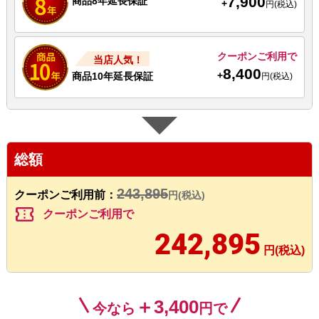
7,900
商品8年延長保証
+
円(税込)
クーポンご利用で
当店人気！
8,400
+
商品10年延長保証
円(税込)
総額
243,895
クーポンご利用前：
円(税込)
confirmation_number
クーポンご利用で
242,895
円(税込)
＋3,400
今なら
円で