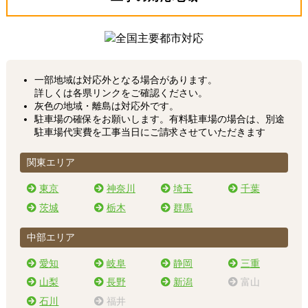
一部地域は対応外となる場合があります。
詳しくは各県リンクをご確認ください。
灰色の地域・離島は対応外です。
駐車場の確保をお願いします。有料駐車場の場合は、別途
駐車場代実費を工事当日にご請求させていただきます
関東エリア
東京
神奈川
埼玉
千葉
茨城
栃木
群馬
中部エリア
愛知
岐阜
静岡
三重
山梨
長野
新潟
富山
石川
福井