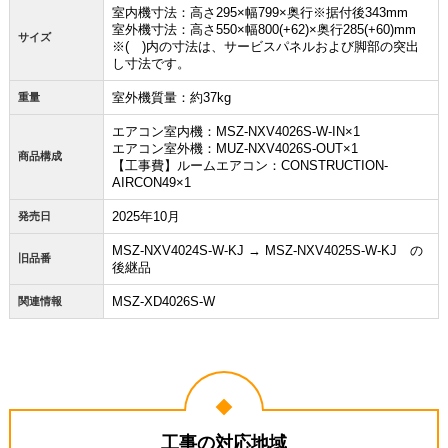
室内機寸法：高さ295×幅799×奥行※据付後343mm
室外機寸法：高さ550×幅800(+62)×奥行285(+60)mm
サイズ
※( )内の寸法は、サービスパネルおよび脚部の突出
し寸法です。
室外機質量：約37kg
重量
エアコン室内機：MSZ-NXV4026S-W-IN×1
エアコン室外機：MUZ-NXV4026S-OUT×1
商品構成
【工事費】ルームエアコン：CONSTRUCTION-
AIRCON49×1
2025年10月
発売日
MSZ-NXV4024S-W-KJ → MSZ-NXV4025S-W-KJ の
旧品番
後継品
MSZ-XD4026S-W
関連情報
工事の対応地域