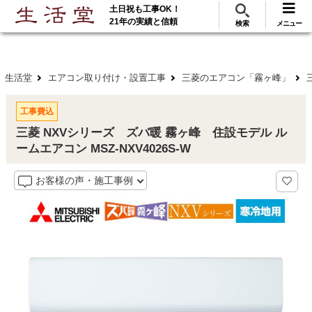
土日祝も工事OK！
288
117
無料見積
ご利用
万･工事実績
万件!
21年の実績と信頼
検索
メニュー
生活堂
エアコン取り付け・設置工事
三菱のエアコン「霧ヶ峰」
工事費込
三菱 NXVシリーズ ズバ暖 霧ヶ峰 住設モデル ル
ームエアコン MSZ-NXV4026S-W
お客様の声・施工事例