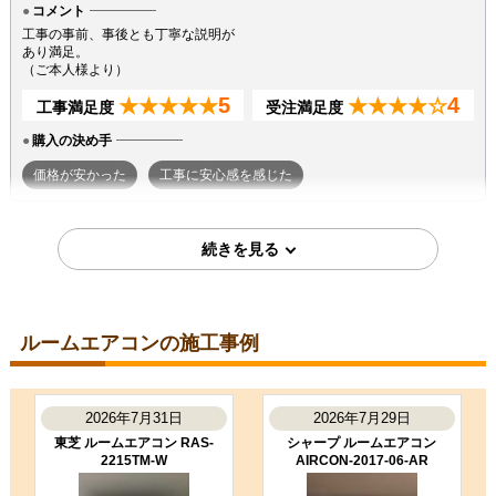
コメント
工事の事前、事後とも丁寧な説明が
あり満足。
（ご本人様より）
5
4
★★★★★
★★★★☆
工事満足度
受注満足度
購入の決め手
価格が安かった
工事に安心感を感じた
2026年7月7日
東京都町田市
ルームエアコン工事のお客様
S224ATGS-W
コメント
ルームエアコンの施工事例
段取りも良く、エアコン取付後のチ
ェックもしっかり実施いただき、と
ても良かったです。ありがとうござ
いました。
2026年7月31日
2026年7月29日
（ご本人様より）
東芝 ルームエアコン RAS-
シャープ ルームエアコン
2215TM-W
AIRCON-2017-06-AR
5
3
★★★★★
★★★☆☆
工事満足度
受注満足度