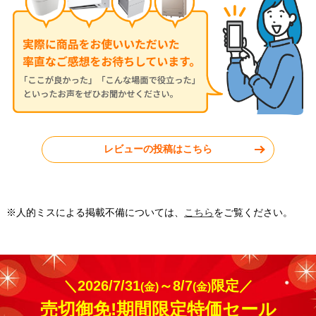
V2826R-W
JXV2526-W
神奈川県秦野市
東京都小平市
レビューの投稿はこちら
工事実績をもっと見る
※人的ミスによる掲載不備については、
こちら
をご覧ください。
＼2026/7/31
～8/7
限定／
(金)
(金)
売切御免!期間限定特価セール