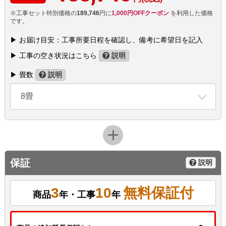
※工事セット特別価格の
189,746
円に
1,000円OFFクーポン
を利用した価格
です。
▶ お届け目安：工事所要日程を確認し、備考に希望日を記入
▶ 工事の空き状況はこちら
説明
▶ 畳数
説明
8畳
保証
説明
3
10
無料保証付
商品
年・工事
年