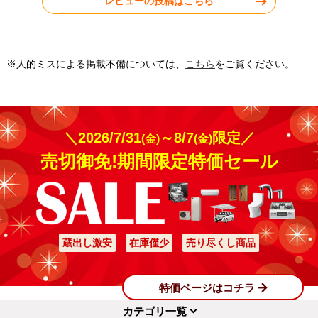
レビューの投稿はこちら
工事実績をもっと見る
※人的ミスによる掲載不備については、
こちら
をご覧ください。
＼2026/7/31
～8/7
限定／
(金)
(金)
売切御免!期間限定特価セール
蔵出し激安
在庫僅少
売り尽くし商品
特価ページはコチラ
カテゴリ一覧