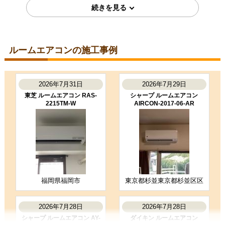
2026年7月7日
東京都町田市
ルームエアコン工事のお客様
S224ATGS-W
コメント
ルームエアコンの施工事例
段取りも良く、エアコン取付後のチ
ェックもしっかり実施いただき、と
ても良かったです。ありがとうござ
いました。
2026年7月31日
2026年7月29日
（ご本人様より）
東芝 ルームエアコン RAS-
シャープ ルームエアコン
2215TM-W
AIRCON-2017-06-AR
5
3
★★★★★
★★★☆☆
工事満足度
受注満足度
購入の決め手
商品選定がしやすかった
価格が安かった
工事に安心感を感じた
福岡県福岡市
東京都杉並東京都杉並区区
お客様の声をもっと見る
2026年7月28日
2026年7月28日
シャープ ルームエアコン AY-
ダイキン ルームエアコン