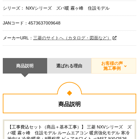
シリーズ： NXVシリーズ ズバ暖 霧ヶ峰 住設モデル
JANコード：4573637009648
メーカーURL：
三菱のサイトへ（カタログ・図面など）
お客様の声
商品説明
選ばれる理由
施工事例
商品説明
【工事費込セット（商品＋基本工事）】 三菱 NXVシリーズ ズ
バ暖 霧ヶ峰 住設モデル ルームエアコン 暖房強化モデル 寒冷
地向け 冷房/暖房：8畳程度 ピュアホワイト ≪MSZ-NXV2526-