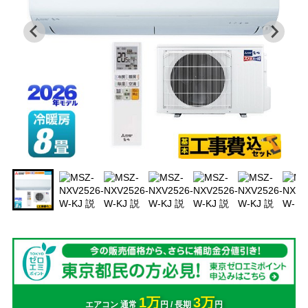
1万
3万
エアコン 通常
円 / 長期
円