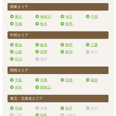
関東エリア
東京
神奈川
埼玉
千葉
茨城
栃木
群馬
中部エリア
愛知
岐阜
静岡
三重
山梨
長野
新潟
富山
石川
福井
関西エリア
大阪
兵庫
京都
滋賀
奈良
和歌山
東北・北海道エリア
宮城
青森
岩手
秋田
山形
福島
北海道