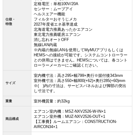
定格電圧：単相100V/20A
センサー：ムーブアイ
ヘルスエアー機能
フィルターおそうじメカ
仕様・
特徴
2027年度省エネ基準達成
北海道電力推薦あったかエアコン
お買い物を続ける
カートへ進む
東北電力推薦暖房エアコン
消し忘れオートOFF
無線LAN内蔵
※内蔵の無線LANを使用してMyMUアプリもしくは
HEMSへの接続が可能です。システムコントローラー
との併用はできません。HEMSについては、各コント
ローラーメーカーにご確認ください。
室内機寸法：高さ295×幅799×奥行※据付後343mm
室外機寸法：高さ550×幅800(+62)×奥行285(+60)mm
サイズ
※( )内の寸法は、サービスパネルおよび脚部の突出
し寸法です。
室外機質量：約32kg
重量
エアコン室内機：MSZ-NXV2526-W-IN×1
エアコン室外機：MUZ-NXV2526-OUT×1
商品構成
【工事費】ルームエアコン：CONSTRUCTION-
AIRCON34×1