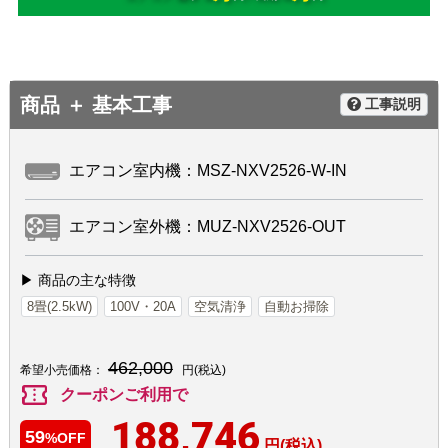
商品 ＋ 基本工事
工事説明
エアコン室内機：MSZ-NXV2526-W-IN
エアコン室外機：MUZ-NXV2526-OUT
▶ 商品の主な特徴
8畳(2.5kW)
100V・20A
空気清浄
自動お掃除
462,000
希望小売価格：
円(税込)
confirmation_number
クーポンご利用で
188,746
59
%OFF
円(税込)