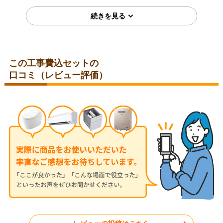
T25DH-W
S285ATES-W
この工事費込セットの
口コミ（レビュー評価）
埼玉県比企郡
埼玉県児玉郡
2026年7月28日
2026年7月24日
コロナ ルームエアコン RC-
三菱 ルームエアコン MSZ-
V2826R-W
JXV2526-W
神奈川県秦野市
東京都小平市