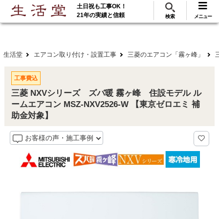
土日祝も工事OK！
288
117
無料見積
ご利用
万･工事実績
万件!
21年の実績と信頼
検索
メニュー
生活堂
エアコン取り付け・設置工事
三菱のエアコン「霧ヶ峰」
工事費込
三菱 NXVシリーズ ズバ暖 霧ヶ峰 住設モデル ル
ームエアコン MSZ-NXV2526-W 【東京ゼロエミ 補
助金対象】
お客様の声・施工事例