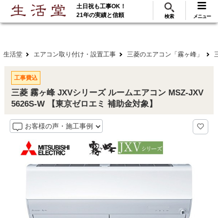
土日祝も工事OK！
288
117
無料見積
ご利用
万･工事実績
万件!
21年の実績と信頼
検索
メニュー
生活堂
エアコン取り付け・設置工事
三菱のエアコン「霧ヶ峰」
工事費込
三菱 霧ヶ峰 JXVシリーズ ルームエアコン MSZ-JXV
5626S-W 【東京ゼロエミ 補助金対象】
お客様の声・施工事例