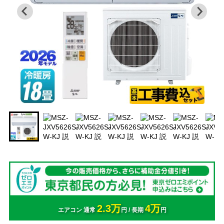
2.3万
4万
エアコン 通常
円 / 長期
円