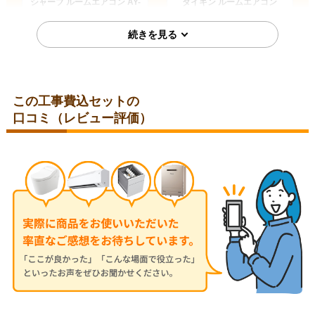
シャープ ルームエアコン AY-
ダイキン ルームエアコン
T25DH-W
S285ATES-W
この工事費込セットの
口コミ（レビュー評価）
埼玉県比企郡
埼玉県児玉郡
2026年7月28日
2026年7月24日
コロナ ルームエアコン RC-
三菱 ルームエアコン MSZ-
V2826R-W
JXV2526-W
神奈川県秦野市
東京都小平市