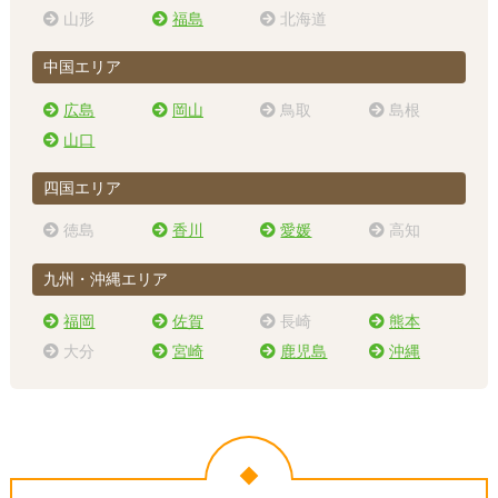
山形
福島
北海道
中国エリア
広島
岡山
鳥取
島根
山口
四国エリア
徳島
香川
愛媛
高知
九州・沖縄エリア
福岡
佐賀
長崎
熊本
大分
宮崎
鹿児島
沖縄