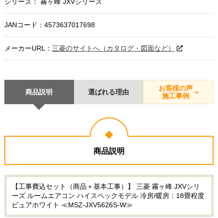
シリーズ： 霧ヶ峰 JXVシリーズ
JANコード：4573637017698
メーカーURL：
三菱のサイトへ（カタログ・図面など）
お客様の声
商品説明
選ばれる理由
施工事例
商品説明
【工事費込セット（商品＋基本工事）】 三菱 霧ヶ峰 JXVシリ
ーズ ルームエアコン ハイスペックモデル 冷房/暖房：18畳程度
ピュアホワイト ≪MSZ-JXV5626S-W≫