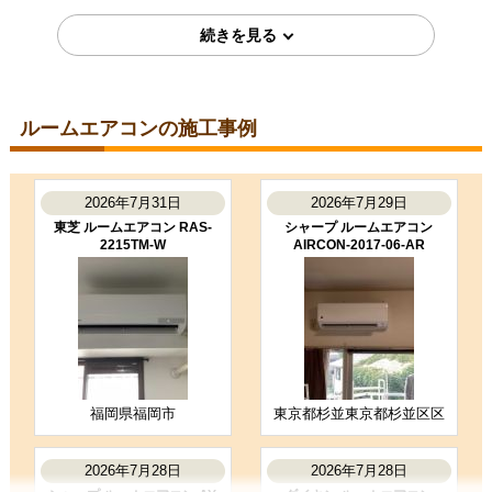
2026年7月7日
東京都町田市
ルームエアコン工事のお客様
S224ATGS-W
コメント
ルームエアコンの施工事例
段取りも良く、エアコン取付後のチ
ェックもしっかり実施いただき、と
ても良かったです。ありがとうござ
いました。
2026年7月31日
2026年7月29日
（ご本人様より）
東芝 ルームエアコン RAS-
シャープ ルームエアコン
2215TM-W
AIRCON-2017-06-AR
5
3
★★★★★
★★★☆☆
工事満足度
受注満足度
購入の決め手
商品選定がしやすかった
価格が安かった
工事に安心感を感じた
福岡県福岡市
東京都杉並東京都杉並区区
お客様の声をもっと見る
2026年7月28日
2026年7月28日