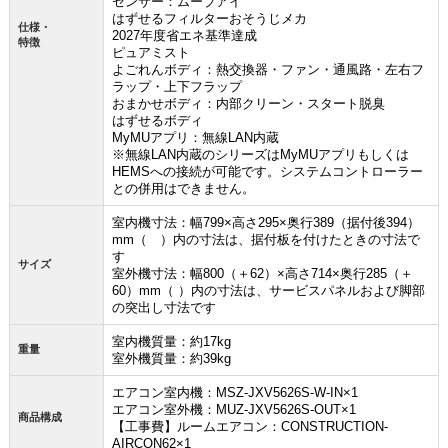
センサー：ムーブアイ
はずせるフィルターおそうじメカ
仕様・
2027年度省エネ基準達成
特徴
ピュアミスト
よごれんボディ：熱交換器・ファン・通風路・左右フ
ラップ・上下フラップ
おまかせボディ：内部クリーン・スタート脱臭
お買い物を続ける
カートへ進む
はずせるボディ
MyMUアプリ：無線LAN内蔵
※無線LAN内蔵のシリーズはMyMUアプリもしくは
HEMSへの接続が可能です。システムコントローラー
との併用はできません。
室内機寸法：幅799×高さ295×奥行389（据付後394）
mm（ ）内の寸法は、据付板を付けたときの寸法で
す
サイズ
室外機寸法：幅800（＋62）×高さ714×奥行285（＋
60）mm（ ）内の寸法は、サービスパネルおよび脚部
の突出し寸法です
室内機質量：約17kg
重量
室外機質量：約39kg
エアコン室内機：MSZ-JXV5626S-W-IN×1
エアコン室外機：MUZ-JXV5626S-OUT×1
商品構成
【工事費】ルームエアコン：CONSTRUCTION-
AIRCON62×1