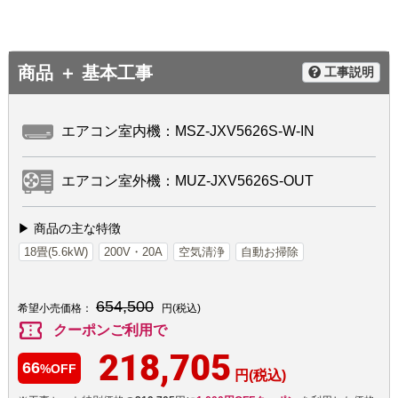
商品 ＋ 基本工事
工事説明
エアコン室内機：MSZ-JXV5626S-W-IN
エアコン室外機：MUZ-JXV5626S-OUT
▶ 商品の主な特徴
18畳(5.6kW)
200V・20A
空気清浄
自動お掃除
654,500
希望小売価格：
円(税込)
confirmation_number
クーポンご利用で
218,705
66
%OFF
円(税込)