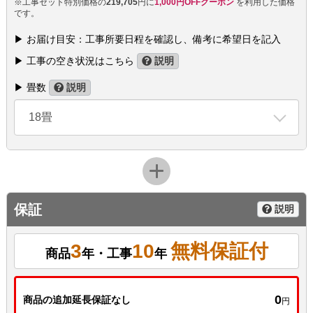
※工事セット特別価格の
219,705
円に
1,000円OFFクーポン
を利用した価格
です。
▶ お届け目安：工事所要日程を確認し、備考に希望日を記入
▶ 工事の空き状況はこちら
説明
▶ 畳数
説明
18畳
保証
説明
3
10
無料保証付
商品
年・工事
年
0
商品の追加延長保証なし
円