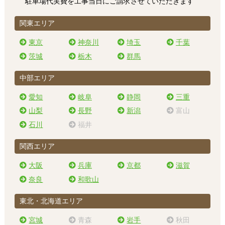
駐車場代実費を工事当日にご請求させていただきます
関東エリア
東京
神奈川
埼玉
千葉
茨城
栃木
群馬
中部エリア
愛知
岐阜
静岡
三重
山梨
長野
新潟
富山
石川
福井
関西エリア
大阪
兵庫
京都
滋賀
奈良
和歌山
東北・北海道エリア
宮城
青森
岩手
秋田