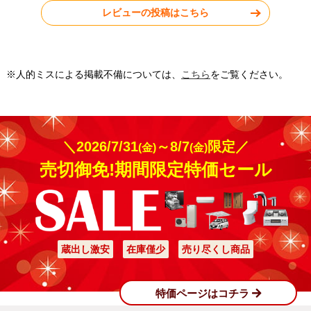
レビューの投稿はこちら
工事実績をもっと見る
※人的ミスによる掲載不備については、
こちら
をご覧ください。
＼2026/7/31
～8/7
限定／
(金)
(金)
売切御免!期間限定特価セール
蔵出し激安
在庫僅少
売り尽くし商品
特価ページはコチラ