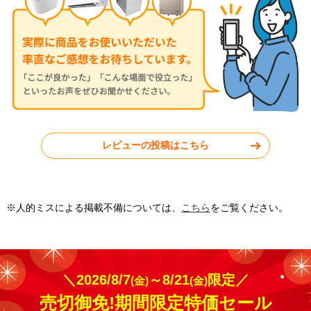
V2826R-W
JXV2526-W
神奈川県秦野市
東京都小平市
レビューの投稿はこちら
工事実績をもっと見る
※人的ミスによる掲載不備については、
こちら
をご覧ください。
＼2026/8/7
～8/21
限定／
(金)
(金)
売切御免!期間限定特価セール