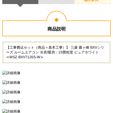
商品説明
【工事費込セット（商品＋基本工事）】 三菱 霧ヶ峰 BXVシリ
ーズ ルームエアコン 冷房/暖房：23畳程度 ピュアホワイト
≪MSZ-BXV7126S-W≫