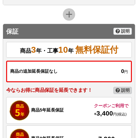
保証
説明
3
10
無料保証付
商品
年・工事
年
0
商品の追加延長保証なし
円
今ならお得に商品保証を延長できます！
説明
クーポンご利用で
商品5年延長保証
3,400
+
円(税込)