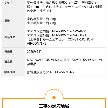
室外機寸法：高さ630×幅800（＋62）×奥行285（＋
サイズ
60）mm（ ）内の寸法は、サービスパネルおよび脚部
の突出し寸法です
室内機質量：約15kg
重量
室外機質量：約36kg
エアコン室内機：MSZ-BXV7126S-W-IN×1
エアコン室外機：MUZ-BXV7126S-OUT×1
商品構成
【工事費】ルームエアコン：CONSTRUCTION-
AIRCON71×1
2026年3月
発売日
MSZ-BXV7124S-W-KJ → MSZ-BXV7125S-W-KJ の
旧品番
後継品
家電量販店モデル：MSZ-R7126S
関連情報
工事の対応地域