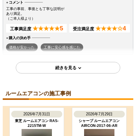
コメント
工事の事前、事後とも丁寧な説明が
あり満足。
（ご本人様より）
5
4
★★★★★
★★★★☆
工事満足度
受注満足度
購入の決め手
価格が安かった
工事に安心感を感じた
2026年7月7日
東京都町田市
ルームエアコン工事のお客様
S224ATGS-W
コメント
ルームエアコンの施工事例
段取りも良く、エアコン取付後のチ
ェックもしっかり実施いただき、と
ても良かったです。ありがとうござ
いました。
2026年7月31日
2026年7月29日
（ご本人様より）
東芝 ルームエアコン RAS-
シャープ ルームエアコン
2215TM-W
AIRCON-2017-06-AR
5
3
★★★★★
★★★☆☆
工事満足度
受注満足度