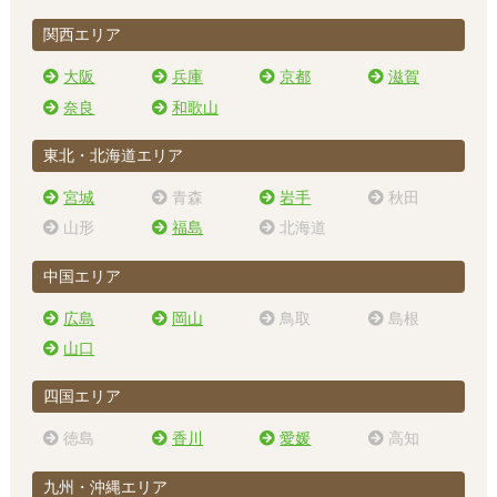
関西エリア
大阪
兵庫
京都
滋賀
奈良
和歌山
東北・北海道エリア
宮城
青森
岩手
秋田
山形
福島
北海道
中国エリア
広島
岡山
鳥取
島根
山口
四国エリア
徳島
香川
愛媛
高知
九州・沖縄エリア