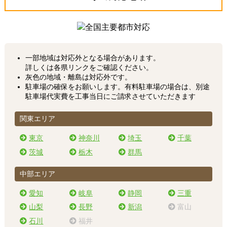
一部地域は対応外となる場合があります。
詳しくは各県リンクをご確認ください。
灰色の地域・離島は対応外です。
駐車場の確保をお願いします。有料駐車場の場合は、別途
駐車場代実費を工事当日にご請求させていただきます
関東エリア
東京
神奈川
埼玉
千葉
茨城
栃木
群馬
中部エリア
愛知
岐阜
静岡
三重
山梨
長野
新潟
富山
石川
福井