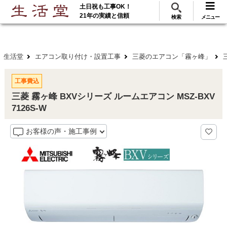
土日祝も工事OK！
288
117
無料見積
ご利用
万･工事実績
万件!
21年の実績と信頼
検索
メニュー
生活堂
エアコン取り付け・設置工事
三菱のエアコン「霧ヶ峰」
工事費込
三菱 霧ヶ峰 BXVシリーズ ルームエアコン MSZ-BXV
7126S-W
お客様の声・施工事例