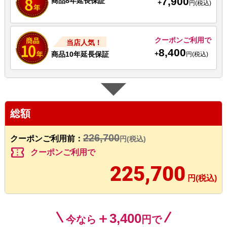
7,900
商品8年延長保証
+
円(税込)
クーポンご利用で
当店人気！
8,400
+
商品10年延長保証
円(税込)
総額
226,700
クーポンご利用前：
円(税込)
confirmation_number
クーポンご利用で
225,700
円(税込)
＋3,400
今なら
円で