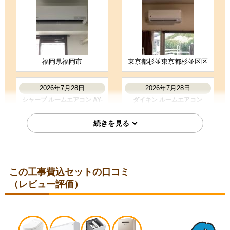
購入の決め手
商品選定がしやすかった
価格が安かった
工事に安心感を感じた
福岡県福岡市
東京都杉並東京都杉並区区
お客様の声をもっと見る
2026年7月28日
2026年7月28日
シャープ ルームエアコン AY-
ダイキン ルームエアコン
T25DH-W
S285ATES-W
この工事費込セットの口コミ
（レビュー評価）
埼玉県比企郡
埼玉県児玉郡
2026年7月28日
2026年7月24日
コロナ ルームエアコン RC-
三菱 ルームエアコン MSZ-