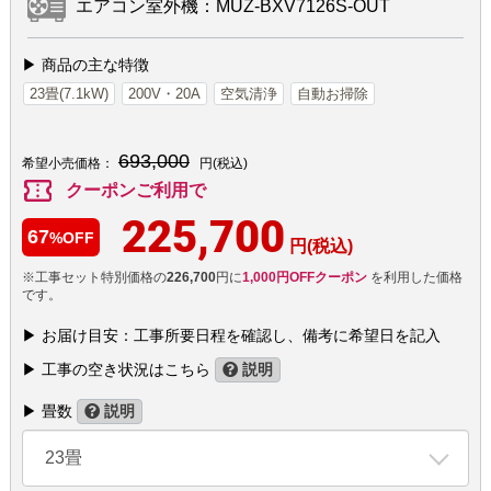
エアコン室外機：MUZ-BXV7126S-OUT
▶ 商品の主な特徴
23畳(7.1kW)
200V・20A
空気清浄
自動お掃除
693,000
希望小売価格：
円(税込)
confirmation_number
クーポンご利用で
225,700
67
%OFF
円(税込)
※工事セット特別価格の
226,700
円に
1,000円OFFクーポン
を利用した価格
です。
▶ お届け目安：工事所要日程を確認し、備考に希望日を記入
▶ 工事の空き状況はこちら
説明
▶ 畳数
説明
23畳