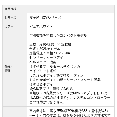
商品仕様
霧ヶ峰 BXVシリーズ
シリーズ
ピュアホワイト
カラー
空清機能を搭載したコンパクトモデル
畳数：冷房/暖房：23畳程度
年式：2026年モデル
定格電圧：単相200V・20A
センサー：ムーブアイ
ヘルスエアー機能
はずせるフィルターおそうじメカ
仕様・
特徴
ハイブリッド運転
よごれんボディ：熱交換器・ファン
おまかせボディ：内部クリーン・スタート脱臭
はずせるボディ
MyMUアプリ：無線LAN内蔵
※無線LAN内蔵のシリーズはMyMUアプリもしくは
HEMSへの接続が可能です。システムコントローラー
との併用はできません。
室内機寸法：高さ255×幅799×奥行338（据付後343）
お買い物を続ける
カートへ進む
mm（ ）内の寸法は、据付板を付けたときの寸法です