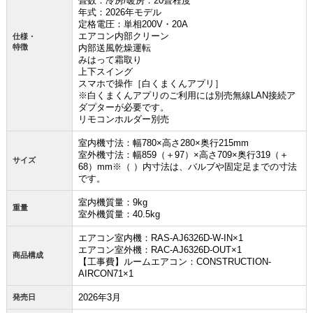
畳数：冷房/暖房：20畳程度
年式：2026年モデル
定格電圧：単相200V・20A
エアコン内部クリーン
仕様・
特徴
内部送風乾燥運転
みはって霜取り
上下スイング
スマホで操作［白くまくんアプリ］
※白くまくんアプリのご利用には別売無線LAN接続ア
ダプターが必要です。
リモコンホルダー別売
室内機寸法：幅780×高さ280×奥行215mm
室外機寸法：幅859（＋97）×高さ709×奥行319（＋
サイズ
68）mm※（ ）内寸法は、バルブや固定足までの寸法
です。
室内機質量：9kg
重量
室外機質量：40.5kg
エアコン室内機：RAS-AJ6326D-W-IN×1
エアコン室外機：RAC-AJ6326D-OUT×1
商品構成
【工事費】ルームエアコン：CONSTRUCTION-
AIRCON71×1
2026年3月
発売日