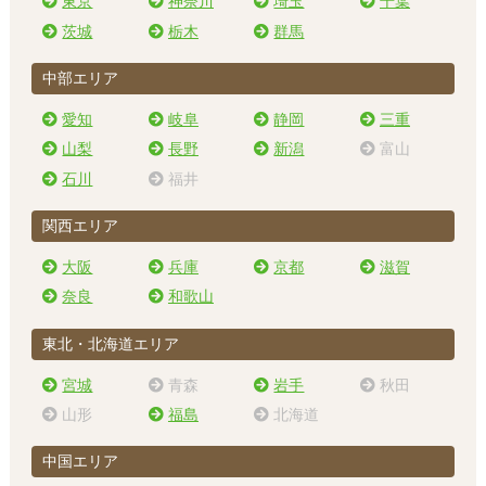
東京
神奈川
埼玉
千葉
茨城
栃木
群馬
中部エリア
愛知
岐阜
静岡
三重
山梨
長野
新潟
富山
石川
福井
関西エリア
大阪
兵庫
京都
滋賀
奈良
和歌山
東北・北海道エリア
宮城
青森
岩手
秋田
山形
福島
北海道
中国エリア