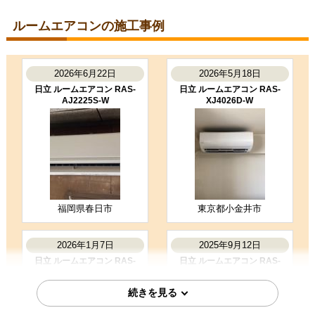
S224ATGS-W
コメント
ルームエアコンの施工事例
段取りも良く、エアコン取付後のチ
ェックもしっかり実施いただき、と
ても良かったです。ありがとうござ
いました。
2026年6月22日
2026年5月18日
（ご本人様より）
日立 ルームエアコン RAS-
日立 ルームエアコン RAS-
AJ2225S-W
XJ4026D-W
5
3
★★★★★
★★★☆☆
工事満足度
受注満足度
購入の決め手
商品選定がしやすかった
価格が安かった
工事に安心感を感じた
福岡県春日市
東京都小金井市
お客様の声をもっと見る
2026年1月7日
2025年9月12日
日立 ルームエアコン RAS-
日立 ルームエアコン RAS-
MJ5625D-W
AJ2225S-W