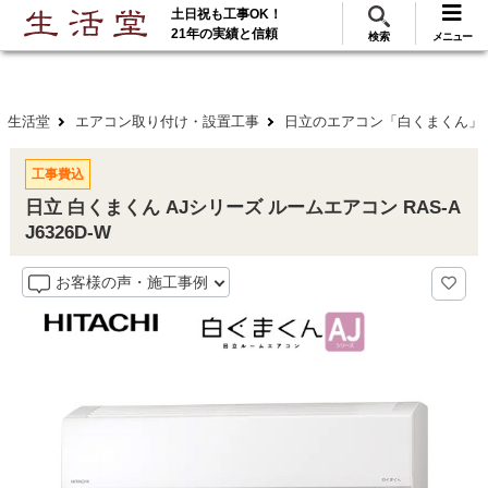
土日祝も工事OK！
288
117
無料見積
ご利用
万･工事実績
万件!
21年の実績と信頼
検索
メニュー
生活堂
エアコン取り付け・設置工事
日立のエアコン「白くまくん」
工事費込
日立 白くまくん AJシリーズ ルームエアコン RAS-A
J6326D-W
お客様の声・施工事例