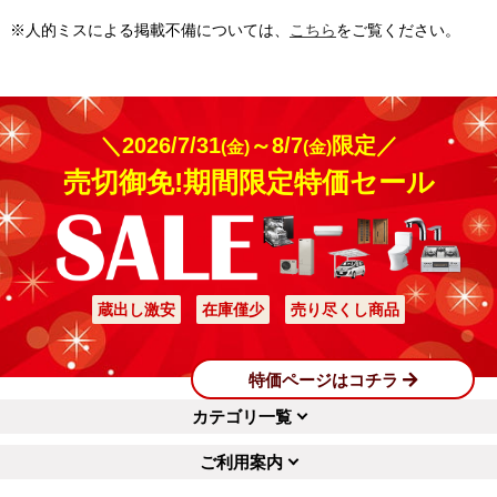
※人的ミスによる掲載不備については、
こちら
をご覧ください。
＼2026/7/31
～8/7
限定／
(金)
(金)
売切御免!期間限定特価セール
蔵出し激安
在庫僅少
売り尽くし商品
特価ページはコチラ
カテゴリ一覧
ご利用案内