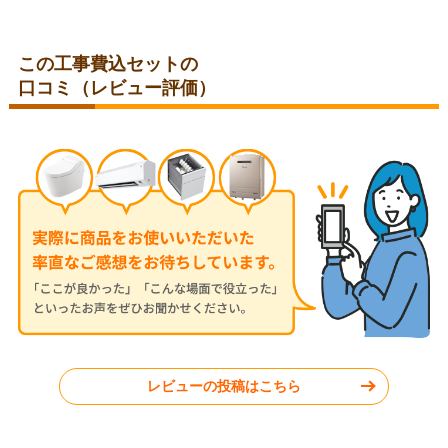
この工事費込セットの
口コミ（レビュー評価）
岐阜県関市
愛知県みよし市
2025年8月22日
2025年7月24日
日立 ルームエアコン RAS-
日立 ルームエアコン AIRCON-
AJ4025S-W
2016-06
福岡県那珂川市
東京都渋谷区
レビューの投稿はこちら
工事実績をもっと見る