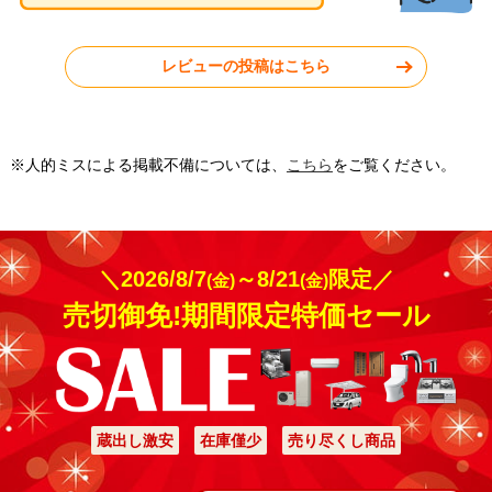
神奈川県秦野市
東京都小平市
レビューの投稿はこちら
工事実績をもっと見る
※人的ミスによる掲載不備については、
こちら
をご覧ください。
＼2026/8/7
～8/21
限定／
(金)
(金)
売切御免!期間限定特価セール
蔵出し激安
在庫僅少
売り尽くし商品