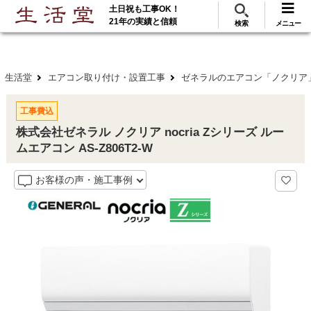
土日祝も工事OK！
288
117
無料見積
ご利用
万･工事実績
万件!
21年の実績と信頼
検索
メニュー
生活堂
エアコン取り付け・設置工事
ゼネラルのエアコン「ノクリア
工事費込
株式会社ゼネラル ノクリア nocria Zシリーズ ルー
ムエアコン AS-Z806T2-W
お客様の声・施工事例