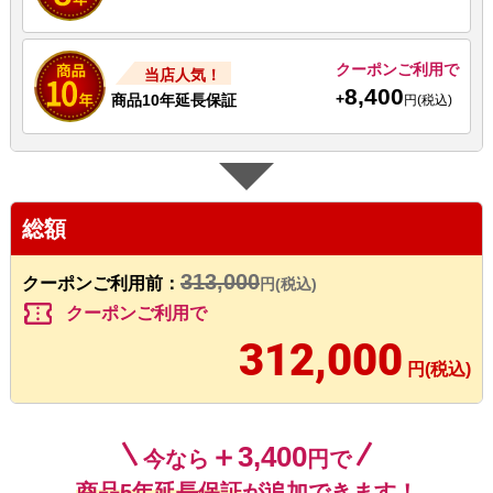
クーポンご利用で
当店人気！
8,400
+
商品10年延長保証
円(税込)
総額
313,000
クーポンご利用前：
円(税込)
confirmation_number
クーポンご利用で
312,000
円(税込)
＋3,400
今なら
円で
商品5年延長保証
が追加できます！