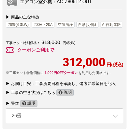
エアコン室外機：AO-Z806T2-OUT
▶ 商品の主な特徴
26畳(8.0kW)
200V・20A
空気清浄
自動お掃除
AI自動運転
313,000
工事セット特別価格：
円(税込)
confirmation_number
クーポンご利用で
312,000
円(税込)
※工事セット特別価格に
1,000円OFFクーポン
を利用した価格です。
▶ お届け目安：工事所要日程を確認し、備考に希望日を記入
▶ 工事の空き状況はこちら
説明
▶ 畳数
説明
26畳