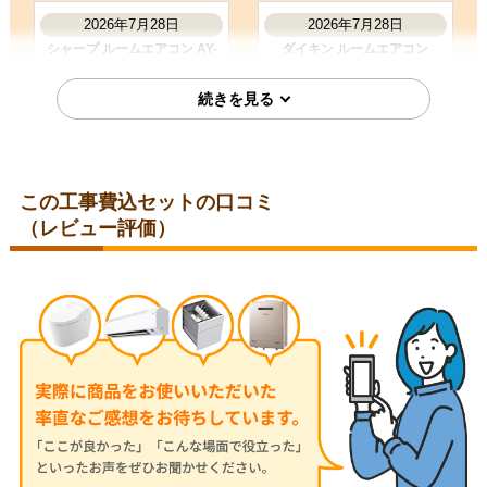
2026年7月28日
2026年7月28日
シャープ ルームエアコン AY-
ダイキン ルームエアコン
T25DH-W
S285ATES-W
この工事費込セットの口コミ
（レビュー評価）
埼玉県比企郡
埼玉県児玉郡
2026年7月28日
2026年7月24日
コロナ ルームエアコン RC-
三菱 ルームエアコン MSZ-
V2826R-W
JXV2526-W