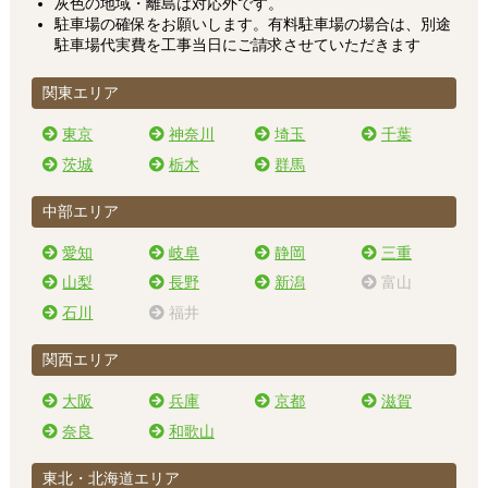
灰色の地域・離島は対応外です。
駐車場の確保をお願いします。有料駐車場の場合は、別途
駐車場代実費を工事当日にご請求させていただきます
関東エリア
東京
神奈川
埼玉
千葉
茨城
栃木
群馬
中部エリア
愛知
岐阜
静岡
三重
山梨
長野
新潟
富山
石川
福井
関西エリア
大阪
兵庫
京都
滋賀
奈良
和歌山
東北・北海道エリア