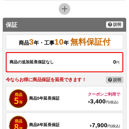
保証
説明
3
10
無料保証付
商品
年・工事
年
0
商品の追加延長保証なし
円
今ならお得に商品保証を延長できます！
説明
クーポンご利用で
商品5年延長保証
3,400
+
円(税込)
7,900
商品8年延長保証
+
円(税込)