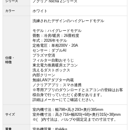
ノクリア nocria Zシリーズ
シリーズ
ホワイト
カラー
洗練されたデザインのハイグレードモデル
モデル：ハイグレードモデル
畳数：冷房/暖房：26畳程度
年式：2026年モデル
定格電圧：単相200V・20A
センサー：ダブルAI
プラズマ空清
仕様・
フィルター自動おそうじ
特徴
東北電力推薦暖房エアコン
洗えるダストボックス
内部クリーン
無線LANアダプター内蔵
ノクリアアプリ：スマホ連携
※専用アプリのダウンロードとエアコンの登録はお客
様自身で行っていただく必要があります。
詳細はメーカーにてご確認ください。
お買い物を続ける
カートへ進む
室内機寸法：幅798×高さ293×奥行385mm
室外機寸法：高さ716×幅820(+68)×奥行315(+38)mm
サイズ
※( )内寸法は、バルブや固定足までの寸法です。
室外機質量：約44kg
重量