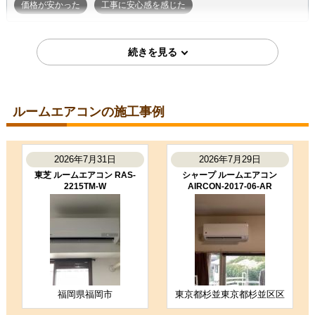
価格が安かった
工事に安心感を感じた
2026年7月7日
東京都町田市
ルームエアコン工事のお客様
S224ATGS-W
コメント
ルームエアコンの施工事例
段取りも良く、エアコン取付後のチ
ェックもしっかり実施いただき、と
ても良かったです。ありがとうござ
いました。
2026年7月31日
2026年7月29日
（ご本人様より）
東芝 ルームエアコン RAS-
シャープ ルームエアコン
2215TM-W
AIRCON-2017-06-AR
5
3
★★★★★
★★★☆☆
工事満足度
受注満足度
購入の決め手
商品選定がしやすかった
価格が安かった
工事に安心感を感じた
福岡県福岡市
東京都杉並東京都杉並区区
お客様の声をもっと見る