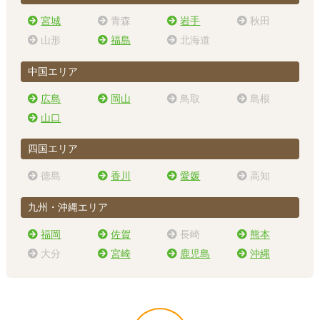
宮城
青森
岩手
秋田
山形
福島
北海道
中国エリア
広島
岡山
鳥取
島根
山口
四国エリア
徳島
香川
愛媛
高知
九州・沖縄エリア
福岡
佐賀
長崎
熊本
大分
宮崎
鹿児島
沖縄