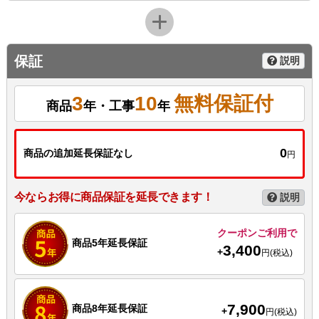
保証
説明
3
10
無料保証付
商品
年・工事
年
0
商品の追加延長保証なし
円
今ならお得に商品保証を延長できます！
説明
クーポンご利用で
商品5年延長保証
3,400
+
円(税込)
7,900
商品8年延長保証
+
円(税込)