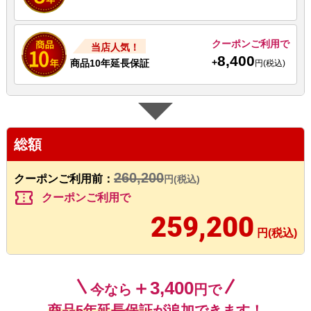
クーポンご利用で
当店人気！
8,400
+
商品10年延長保証
円(税込)
総額
260,200
クーポンご利用前：
円(税込)
confirmation_number
クーポンご利用で
259,200
円(税込)
＋3,400
今なら
円で
商品5年延長保証
が追加できます！