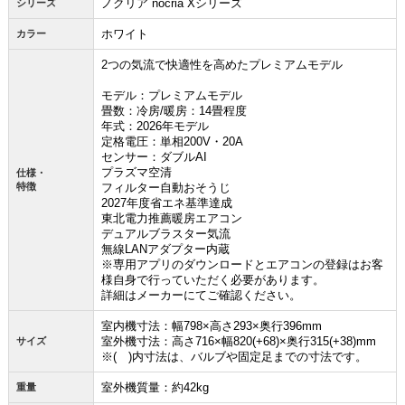
ノクリア nocria Xシリーズ
シリーズ
ホワイト
カラー
2つの気流で快適性を高めたプレミアムモデル
モデル：プレミアムモデル
畳数：冷房/暖房：14畳程度
年式：2026年モデル
定格電圧：単相200V・20A
センサー：ダブルAI
プラズマ空清
仕様・
特徴
フィルター自動おそうじ
2027年度省エネ基準達成
東北電力推薦暖房エアコン
デュアルブラスター気流
無線LANアダプター内蔵
※専用アプリのダウンロードとエアコンの登録はお客
様自身で行っていただく必要があります。
詳細はメーカーにてご確認ください。
お買い物を続ける
カートへ進む
室内機寸法：幅798×高さ293×奥行396mm
室外機寸法：高さ716×幅820(+68)×奥行315(+38)mm
サイズ
※( )内寸法は、バルブや固定足までの寸法です。
室外機質量：約42kg
重量