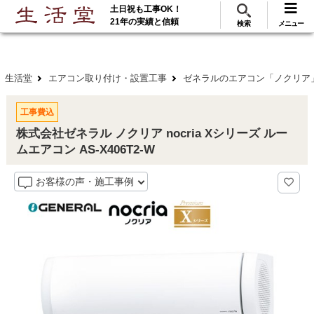
土日祝も工事OK！
288
117
無料見積
ご利用
万･工事実績
万件!
21年の実績と信頼
検索
メニュー
生活堂
エアコン取り付け・設置工事
ゼネラルのエアコン「ノクリア
工事費込
株式会社ゼネラル ノクリア nocria Xシリーズ ルー
ムエアコン AS-X406T2-W
お客様の声・施工事例