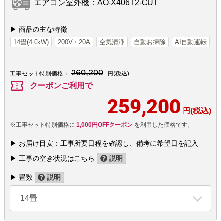
エアコン室外機：AO-X406T2-OUT
▶ 商品の主な特徴
14畳(4.0kW)
200V・20A
空気清浄
自動お掃除
AI自動運転
260,200
工事セット特別価格：
円(税込)
confirmation_number
クーポンご利用で
259,200
円(税込)
※工事セット特別価格に
1,000円OFFクーポン
を利用した価格です。
▶ お届け目安：工事所要日程を確認し、備考に希望日を記入
▶ 工事の空き状況はこちら
説明
▶ 畳数
説明
14畳