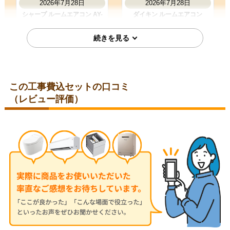
2026年7月28日
2026年7月28日
シャープ ルームエアコン AY-
ダイキン ルームエアコン
T25DH-W
S285ATES-W
この工事費込セットの口コミ
（レビュー評価）
埼玉県比企郡
埼玉県児玉郡
2026年7月28日
2026年7月24日
コロナ ルームエアコン RC-
三菱 ルームエアコン MSZ-
V2826R-W
JXV2526-W
神奈川県秦野市
東京都小平市