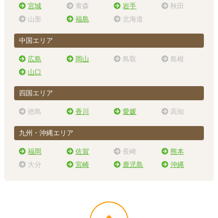
宮城
青森
岩手
秋田
山形
福島
北海道
中国エリア
広島
岡山
鳥取
島根
山口
四国エリア
徳島
香川
愛媛
高知
九州・沖縄エリア
福岡
佐賀
長崎
熊本
大分
宮崎
鹿児島
沖縄