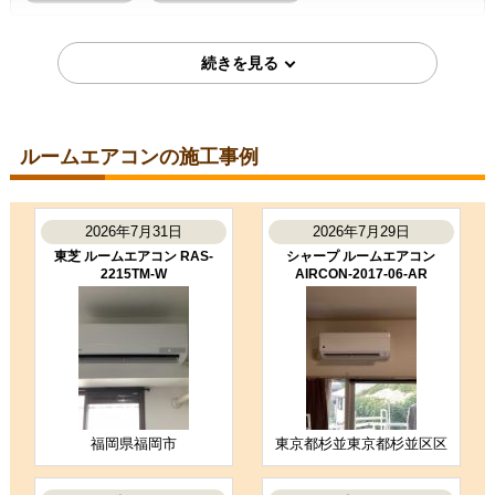
2026年7月7日
東京都町田市
ルームエアコン工事のお客様
S224ATGS-W
コメント
ルームエアコンの施工事例
段取りも良く、エアコン取付後のチ
ェックもしっかり実施いただき、と
ても良かったです。ありがとうござ
いました。
2026年7月31日
2026年7月29日
（ご本人様より）
東芝 ルームエアコン RAS-
シャープ ルームエアコン
2215TM-W
AIRCON-2017-06-AR
5
3
★★★★★
★★★☆☆
工事満足度
受注満足度
購入の決め手
商品選定がしやすかった
価格が安かった
工事に安心感を感じた
福岡県福岡市
東京都杉並東京都杉並区区
お客様の声をもっと見る