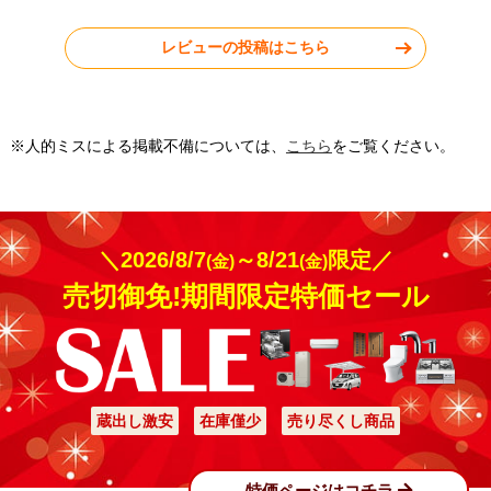
レビューの投稿はこちら
工事実績をもっと見る
※人的ミスによる掲載不備については、
こちら
をご覧ください。
＼2026/8/7
～8/21
限定／
(金)
(金)
売切御免!期間限定特価セール
蔵出し激安
在庫僅少
売り尽くし商品
特価ページはコチラ