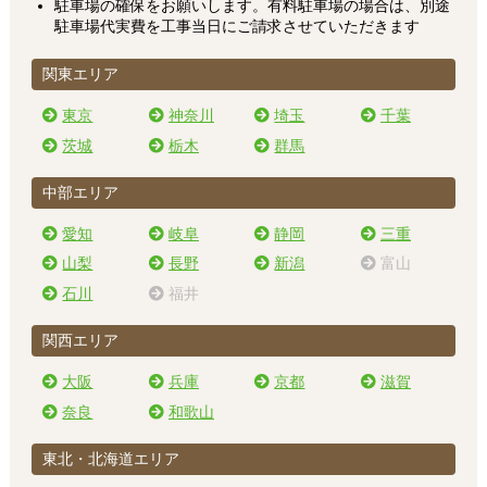
駐車場の確保をお願いします。有料駐車場の場合は、別途
駐車場代実費を工事当日にご請求させていただきます
関東エリア
東京
神奈川
埼玉
千葉
茨城
栃木
群馬
中部エリア
愛知
岐阜
静岡
三重
山梨
長野
新潟
富山
石川
福井
関西エリア
大阪
兵庫
京都
滋賀
奈良
和歌山
東北・北海道エリア