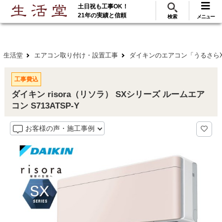
土日祝も工事OK！
288
117
無料見積
ご利用
万･工事実績
万件!
21年の実績と信頼
検索
メニュー
生活堂
エアコン取り付け・設置工事
ダイキンのエアコン「うるさらX」
工事費込
ダイキン risora（リソラ） SXシリーズ ルームエア
コン S713ATSP-Y
お客様の声・施工事例