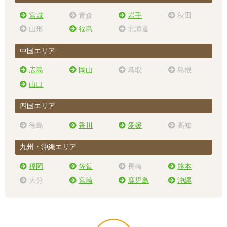
宮城
青森
岩手
秋田
山形
福島
北海道
中国エリア
広島
岡山
鳥取
島根
山口
四国エリア
徳島
香川
愛媛
高知
九州・沖縄エリア
福岡
佐賀
長崎
熊本
大分
宮崎
鹿児島
沖縄