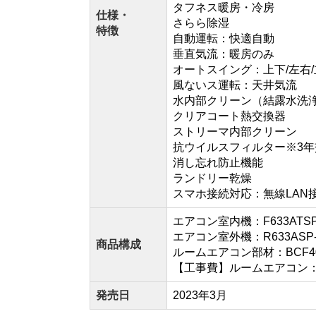
タフネス暖房・冷房
仕様・
さらら除湿
特徴
自動運転：快適自動
垂直気流：暖房のみ
オートスイング：上下/左右/
風ないス運転：天井気流
水内部クリーン（結露水洗
クリアコート熱交換器
ストリーマ内部クリーン
抗ウイルスフィルター※3
消し忘れ防止機能
ランドリー乾燥
スマホ接続対応：無線LAN
エアコン室内機：F633ATSPK
エアコン室外機：R633ASP-
商品構成
ルームエアコン部材：BCF40
【工事費】ルームエアコン：CON
発売日
2023年3月