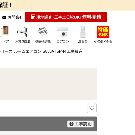
保証！
無料見積
お問合せ
現地調査･工事
土日祝OK!
・ドア
水栓(蛇口)
浴室乾燥機
エアコン
洗面台
その他･特価
Xシリーズ ルームエアコン S633ATSP-N 工事費込
工事説明