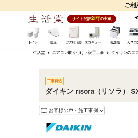
ご利
21年
サイト開設
の実績
トイレ
便座
ガス給湯器
エコキュート
食洗機
ガスコ
生活堂
エアコン取り付け・設置工事
ダイキンのエア
工事費込
ダイキン risora（リソラ） S
お客様の声・施工事例