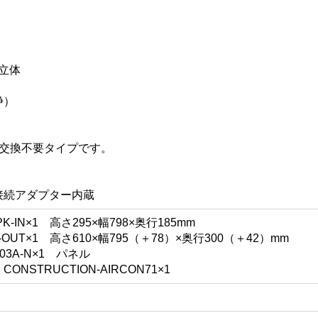
立体
浄）
年交換不要タイプです。
接続アダプター内蔵
-IN×1 高さ295×幅798×奥行185mm
OUT×1 高さ610×幅795（＋78）×奥行300（＋42）mm
3A-N×1 パネル
STRUCTION-AIRCON71×1