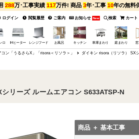
用
288
万･工事実績
117
万件! 商品
3
年･工事
10
年の無料
ログイン
閲覧履歴
ご案内
お知らせ
検索
カート
New
ンロ
IHヒーター
レンジフード
お風呂
キッチン
車庫まわり
庭まわり
窓
コン「うるさらX」「risora＜リソラ＞」
ダイキン risora（リソラ） S
Xシリーズ ルームエアコン S633ATSP-N
商品 ＋ 基本工事