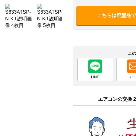
こちらは廃盤品
こ
LINE
メー
エアコンの交換 2