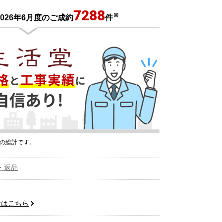
7288
※
026年6月度のご成約
件
プの総計です。
・返品
せはこちら