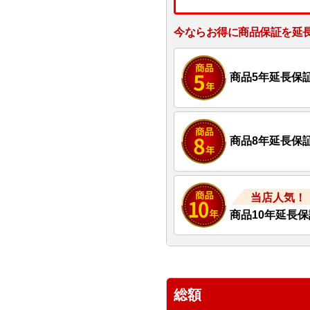
今ならお得に商品保証を延
商品5年延長保
商品8年延長保
当店人気！
商品10年延長保
総額