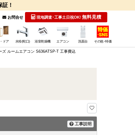
保証！
無料見積
お問合せ
現地調査･工事
土日祝OK!
・ドア
水栓(蛇口)
浴室乾燥機
エアコン
洗面台
その他･特価
リーズ ルームエアコン S636ATSP-T 工事費込
工事説明