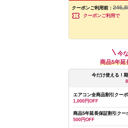
246,8
クーポンご利用前：
confirmation_number
クーポンご利用で
今
商品5年延
今だけ使える！
エアコン全商品割引クーポ
1,000円OFF
商品5年延長保証割引クー
500円OFF