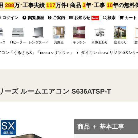
用
288
万･工事実績
117
万件! 商品
3
年･工事
10
年の無料
ログイン
閲覧履歴
ご案内
お知らせ
検索
カート
New
ンロ
IHヒーター
レンジフード
お風呂
キッチン
車庫まわり
庭まわり
窓
コン「うるさらX」「risora＜リソラ＞」
ダイキン risora リソラ SXシ
シリーズ ルームエアコン S636ATSP-T
商品 ＋ 基本工事