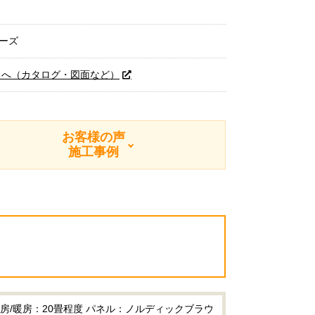
リーズ
トへ（カタログ・図面など）
お客様の声
施工事例
冷房/暖房：20畳程度 パネル：ノルディックブラウ