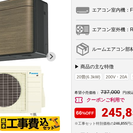
エアコン室内機：F63
エアコン室外機：R63
ルームエアコン部材：
▶ 商品の主な特徴
20畳(6.3kW)
200V・20A
737,000
希望小売価格：
円(税
confirmation_number
クーポンご利用で
245,
66
%OFF
※工事セット特別価格の
246,855
円