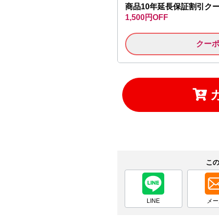
商品10年延長保証割引ク
お買い物を続ける
カートへ進む
1,500円OFF
クー
こ
LINE
メー