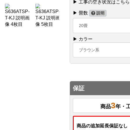
▶ 工事の空き状況はこちら
▶ 畳数
説明
20畳
▶ カラー
ブラウン系
保証
3
商品
年・
商品の追加延長保証なし