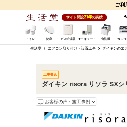
ご利
21年
サイト開設
の実績
トイレ
便座
ガス給湯器
エコキュート
食洗機
ガスコ
生活堂
エアコン取り付け・設置工事
ダイキンのエア
工事費込
ダイキン risora リソラ SX
お客様の声・施工事例