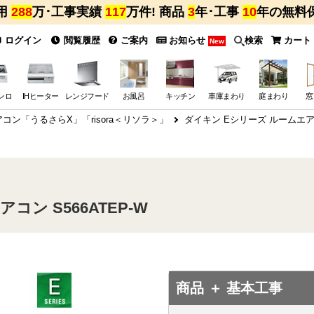
用
288
万･工事実績
117
万件! 商品
3
年･工事
10
年の無料
ログイン
閲覧履歴
ご案内
お知らせ
検索
カート
New
ンロ
IHヒーター
レンジフード
お風呂
キッチン
車庫まわり
庭まわり
窓
コン「うるさらX」「risora＜リソラ＞」
ダイキン Eシリーズ ルームエアコ
ン S566ATEP-W
商品 ＋ 基本工事