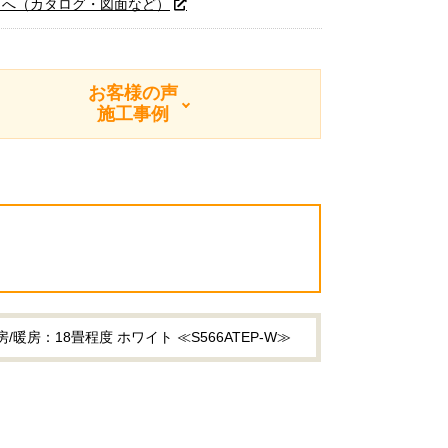
トへ（カタログ・図面など）
お客様の声
施工事例
房：18畳程度 ホワイト ≪S566ATEP-W≫