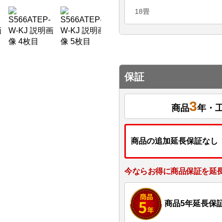
18畳
保証
3
商品
年・
商品の追加延長保証なし
今ならお得に商品保証を延
商品5年延長保