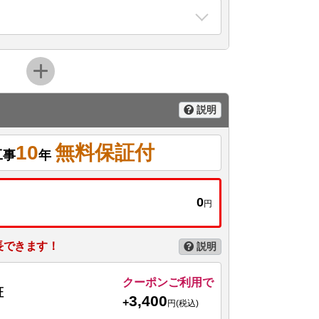
説明
10
無料保証付
工事
年
0
円
長できます！
説明
クーポンご利用で
証
3,400
+
円(税込)