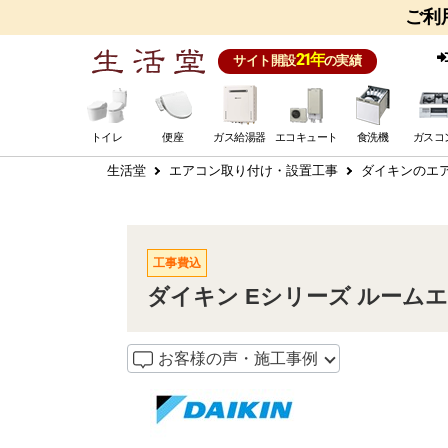
ご利
21年
サイト開設
の実績
トイレ
便座
ガス給湯器
エコキュート
食洗機
ガスコ
生活堂
エアコン取り付け・設置工事
ダイキンのエア
工事費込
ダイキン Eシリーズ ルームエアコ
お客様の声・施工事例