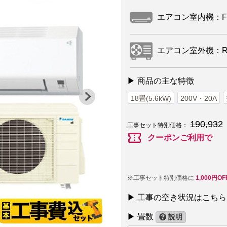
エアコン室内機：F56
エアコン室外機：R56
▶ 商品の主な特徴
18畳(5.6kW)
200V・20A
190,932
工事セット特別価格：
confirmation_number
クーポンご利用で
※工事セット特別価格に
1,000円O
▶ 工事の空き状況はこちら
▶ 畳数
説明