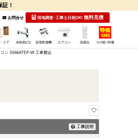
保証！
無料見積
お問合せ
現地調査･工事
土日祝OK!
・ドア
水栓(蛇口)
浴室乾燥機
エアコン
洗面台
その他･特価
ン S566ATEP-W 工事費込
工事説明