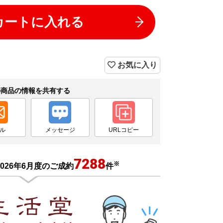
カートに入れる
お気に入り
の商品の情報を共有する
ル
メッセージ
URLコピー
7288
※
026年6月度のご成約
件