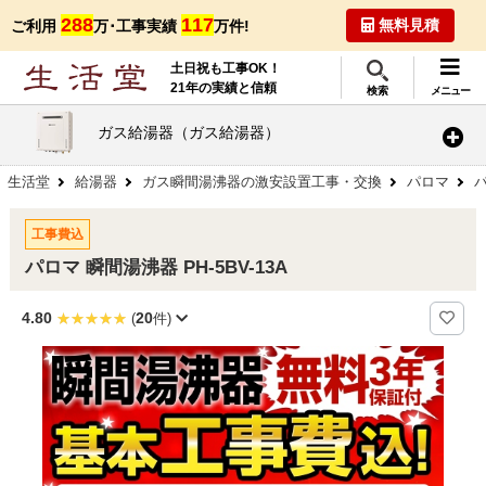
288
117
無料見積
ご利用
万･工事実績
万件!
土日祝も工事OK！
21年の実績と信頼
検索
メニュー
ガス給湯器（ガス給湯器）
生活堂
給湯器
ガス瞬間湯沸器の激安設置工事・交換
パロマ
パ
工事費込
パロマ 瞬間湯沸器 PH-5BV-13A
4.80
20
(
件)