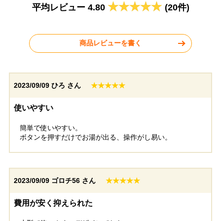
平均レビュー 4.80
(20件)
2026年6月12日
2026年5月19日
ノーリツ 瞬間湯沸器 GQ-
パロマ 瞬間湯沸器 PH-5BN
551MW
商品レビューを書く
2023/09/09
ひろ さん
★★★★★
東京都練馬区
愛知県名古屋市
使いやすい
簡単で使いやすい。
工事実績をもっと見る
ボタンを押すだけでお湯が出る、操作がし易い。
2023/09/09
ゴロチ56 さん
★★★★★
費用が安く抑えられた