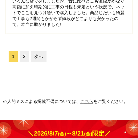
いろんな店で探しましたが、昔に比べどこも値段がかなり
高額に加え時期的に工事の日程も未定という状況で、ネッ
トでここを見つけ急いで購入しました。商品じたいも綺麗
で工事も2週間もかからず値段がどこよりも安かったの
で、本当に助かりました!
1
2
次へ
※人的ミスによる掲載不備については、
こちら
をご覧ください。
＼2026/8/7
～8/21
限定／
(金)
(金)