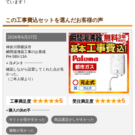
ています！
この工事費込セットを選んだお客様の声
2026年6月27日
神奈川県横浜市
瞬間湯沸器工事のお客様
PH-5BV-13A
コメント
確認しながら設置してくれた点が良
かった。
（ご本人様より）
5
5
★★★★★
★★★★★
工事満足度
受注満足度
購入の決め手
サイトが見やすかった
商品選定がしやすかった
価格が安かった