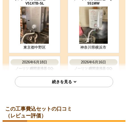
スムーズかつ短時間に完了したの
V51XTB-SL
551MW
で、特段困ることも無かった。
（ご本人様より）
5
5
★★★★★
★★★★★
工事満足度
受注満足度
購入の決め手
商品選定がしやすかった
価格が安かった
東京都中野区
神奈川県横浜市
お客様の声をもっと見る
2026年6月18日
2026年6月16日
ノーリツ 瞬間湯沸器 GQ-
ノーリツ 瞬間湯沸器 GQ-
551MW
551MW
この工事費込セットの口コミ
（レビュー評価）
千葉県松戸市
東京都杉並区