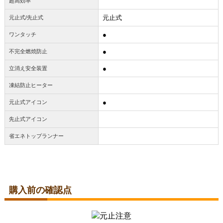
超高効率
元止式
元止式/先止式
●
ワンタッチ
●
不完全燃焼防止
●
立消え安全装置
凍結防止ヒーター
●
元止式アイコン
先止式アイコン
省エネトップランナー
購入前の確認点