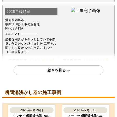
2026年3月4日
愛知県岡崎市
瞬間湯沸器工事のお客様
PH-5BV-13A
コメント
必要な用具がキチンとしていて手際
良い作業だなと感じました 工事をお
願いして良かったなと思いました
（ご本人様より）
4
3
★★★★☆
★★★☆☆
工事満足度
受注満足度
購入の決め手
価格が安かった
瞬間湯沸かし器の施工事例
2025年10月15日
東京都荒川区
瞬間湯沸器工事のお客様
PH-5BV-13A
2026年7月24日
2026年7月10日
コメント
リンナイ 瞬間湯沸器 RUS-
ノーリツ 瞬間湯沸器 GQ-