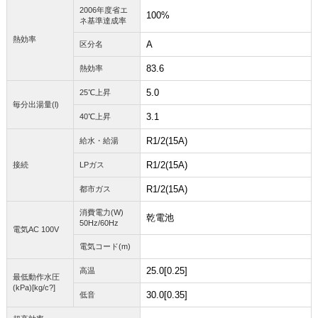
2006年度省エ
100%
ネ基準達成率
熱効率
A
区分名
83.6
熱効率
5.0
25℃上昇
毎分出湯量(l)
3.1
40℃上昇
R1/2(15A)
給水・給湯
R1/2(15A)
接続
LPガス
R1/2(15A)
都市ガス
消費電力(W)
乾電池
50Hz/60Hz
電気AC 100V
電気コード(m)
25.0[0.25]
高温
最低動作水圧
(kPa)[kg/c?]
30.0[0.35]
低音