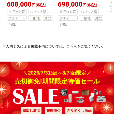
608,000
698,000
バ
円(税込)
円(税込)
薄
井戸水対応
バブル入浴
井戸水対応
バブル入浴
フルオート
一般地
薄型
フルオート
一般地
薄型
460L
370L
※人的ミスによる掲載不備については、
こちら
をご覧ください。
＼2026/7/31
～8/7
限定／
(金)
(金)
売切御免!期間限定特価セール
蔵出し激安
在庫僅少
売り尽くし商品