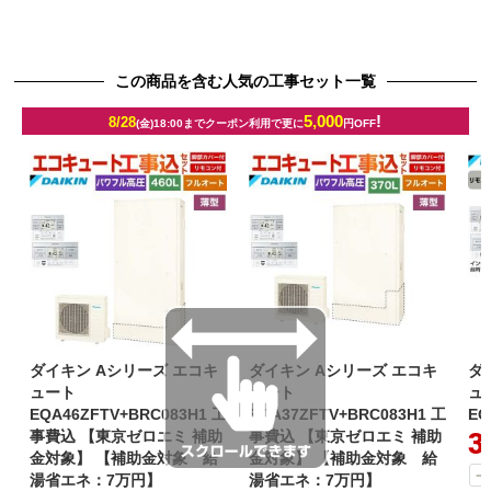
この商品を含む人気の工事セット一覧
5,000
!
8/28
(金)18:00までクーポン利用で更に
円OFF
ダイキン Aシリーズ エコキ
ダイキン Aシリーズ エコキ
ダ
ュート
ュート
ュ
EQA46ZFTV+BRC083H1 工
EQA37ZFTV+BRC083H1 工
EQ
事費込 【東京ゼロエミ 補助
事費込 【東京ゼロエミ 補助
3
金対象】 【補助金対象 給
金対象】 【補助金対象 給
一
湯省エネ：7万円】
湯省エネ：7万円】