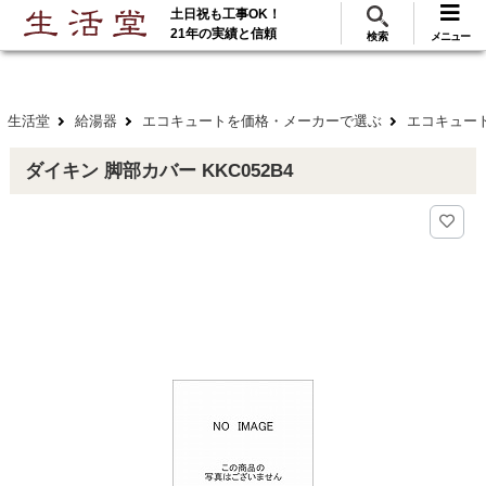
土日祝も工事OK！
288
117
無料見積
ご利用
万･工事実績
万件!
21年の実績と信頼
検索
メニュー
生活堂
給湯器
エコキュートを価格・メーカーで選ぶ
エコキュート
ダイキン 脚部カバー KKC052B4