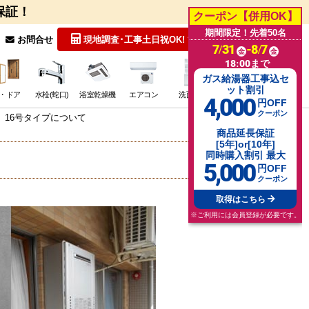
保証！
クーポン【併用OK】
期間限定！先着50名
無料見積
お問合せ
現地調査･工事
土日祝OK!
7/31
-8/7
金
金
18:00まで
ガス給湯器工事込セ
ット割引
・ドア
水栓(蛇口)
浴室乾燥機
エアコン
洗面台
その他･特価
4,000
円OFF
クーポン
 16号タイプについて
商品延長保証
[5年]or[10年]
同時購入割引 最大
5,000
円OFF
クーポン
取得はこちら
※ご利用には会員登録が必要です。