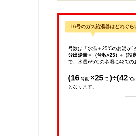
16号のガス給湯器はどれぐら
号数は「水温＋25℃のお湯が
分出湯量＝（号数×25）÷（設
で、水温が5℃の冬場に42℃
(16
×25
)÷(42
号数
℃
℃
となります。