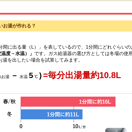
いお湯が作れる？
1分間に出る量（L）」を表しているので、1分間にどれぐらい
定温度－水温）」
です。ガス給湯器の選び方としては冬場の使
のお湯を出したい場合を試算してみます。
=毎分出湯量約10.8L
－
5
)
のお湯
水温
℃