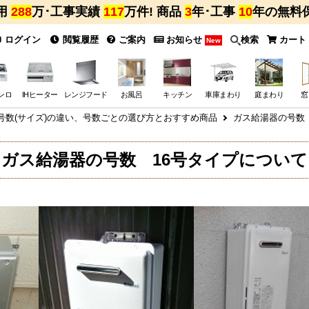
用
288
万･工事実績
117
万件! 商品
3
年･工事
10
年の無料
ログイン
閲覧履歴
ご案内
お知らせ
検索
カート
New
ンロ
IHヒーター
レンジフード
お風呂
キッチン
車庫まわり
庭まわり
窓
号数(サイズ)の違い、号数ごとの選び方とおすすめ商品
ガス給湯器の号数
ガス給湯器の号数 16号タイプについて