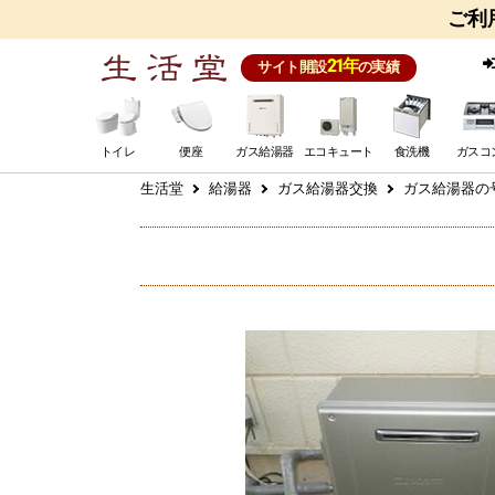
ご利
21年
サイト開設
の実績
トイレ
便座
ガス給湯器
エコキュート
食洗機
ガスコ
生活堂
給湯器
ガス給湯器交換
ガス給湯器の