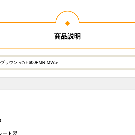
お買い物を続ける
カートへ進む
商品説明
ブラウン ≪YH600FMR-MW≫
）
Tシート製