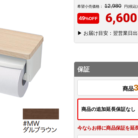
12,980
希望小売価格：
円(税込)
6,600
49
%OFF
▶ お届け目安：翌営業日出
保証
商品
商品の追加延長保証なし
今ならお得に商品保証を延