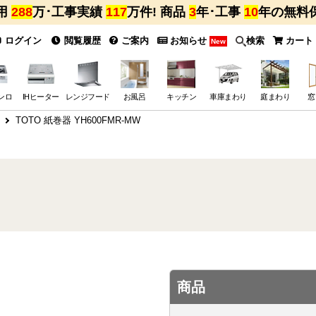
用
288
万･工事実績
117
万件! 商品
3
年･工事
10
年の無料
ログイン
閲覧履歴
ご案内
お知らせ
検索
カート
New
ンロ
IHヒーター
レンジフード
お風呂
キッチン
車庫まわり
庭まわり
窓
TOTO 紙巻器 YH600FMR-MW
商品