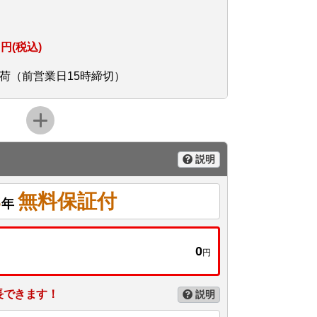
円(税込)
荷（前営業日15時締切）
説明
3
無料保証付
年
0
円
長できます！
説明