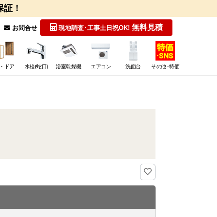
保証！
無料見積
お問合せ
現地調査･工事
土日祝OK!
・ドア
水栓(蛇口)
浴室乾燥機
エアコン
洗面台
その他･特価