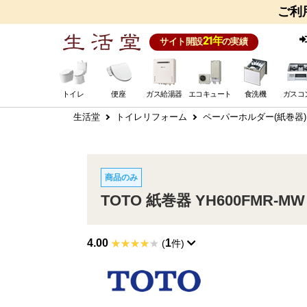
ご利
21年
サイト開設
の実績
トイレ
便座
ガス給湯器
エコキュート
食洗機
ガスコ
生活堂
トイレリフォーム
ペーパーホルダー(紙巻器)
商品のみ
TOTO 紙巻器 YH600FMR-MW
4.00
1
(
件)