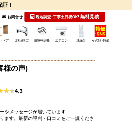
保証！
無料見積
お問合せ
現地調査･工事
土日祝OK!
・ドア
水栓(蛇口)
浴室乾燥機
エアコン
洗面台
その他･特価
客様の声)
4.3
ーやメッセージが届いています！
ります。最新の評判・口コミをご一読くださ