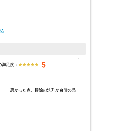
費込
5
の満足度：
★★★★★
った点、掃除の洗剤が台所の品