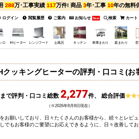
用
288
万･工事実績
117
万件! 商品
3
年･工事
10
年の無料
ログイン
閲覧履歴
ご案内
お知らせ
検索
カート
New
ンロ
IHヒーター
レンジフード
お風呂
キッチン
車庫まわり
庭まわり
窓
IHクッキングヒーターの評判・口コミ(お
2,277
まで評判・口コミ総数
件、
総合評価
（※2026年8月8日現在）
をお願いしており、日々たくさんのお客様から、続々とレビュ
しでもお客様のご要望にお応えできるように、日々改善してお