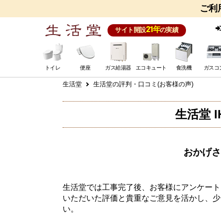
ご利
21年
サイト開設
の実績
トイレ
便座
ガス給湯器
エコキュート
食洗機
ガスコ
生活堂
生活堂の評判・口コミ(お客様の声)
生活堂 
おかげさ
生活堂では工事完了後、お客様にアンケート
いただいた評価と貴重なご意見を活かし、少
い。