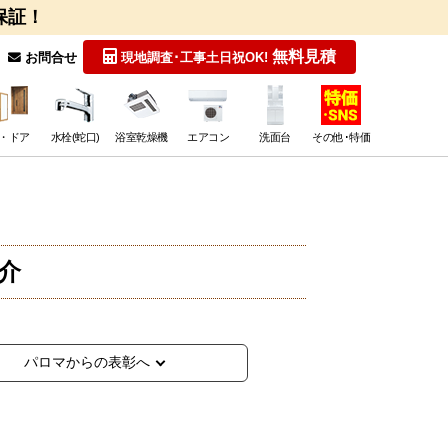
保証！
無料見積
お問合せ
現地調査･工事
土日祝OK!
・ドア
水栓(蛇口)
浴室乾燥機
エアコン
洗面台
その他･特価
介
パロマからの表彰へ