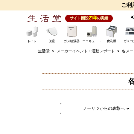
ご利
21年
サイト開設
の実績
トイレ
便座
ガス給湯器
エコキュート
食洗機
ガスコ
生活堂
メーカーイベント・活動レポート
各メー
ノーリツからの表彰へ