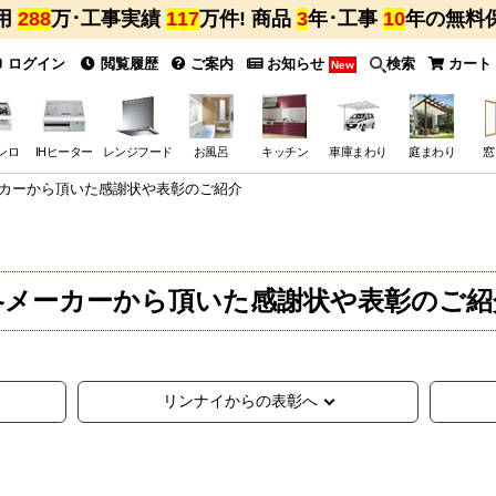
用
288
万･工事実績
117
万件! 商品
3
年･工事
10
年の無料
ログイン
閲覧履歴
ご案内
お知らせ
検索
カート
New
ンロ
IHヒーター
レンジフード
お風呂
キッチン
車庫まわり
庭まわり
窓
カーから頂いた感謝状や表彰のご紹介
各メーカーから頂いた感謝状や表彰のご紹
リンナイからの表彰へ