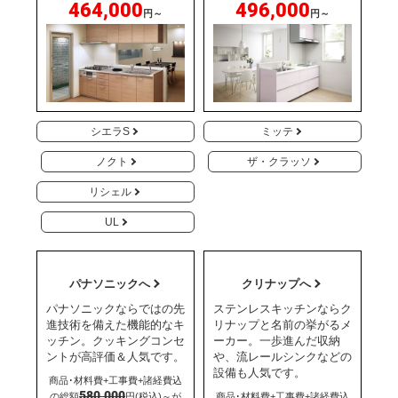
464,000
496,000
円～
円～
シエラS
ミッテ
ノクト
ザ・クラッソ
リシェル
UL
パナソニックへ
クリナップへ
パナソニックならではの先
ステンレスキッチンならク
進技術を備えた機能的なキ
リナップと名前の挙がるメ
ッチン。クッキングコンセ
ーカー。一歩進んだ収納
ントが高評価＆人気です。
や、流レールシンクなどの
設備も人気です。
商品･材料費+工事費+諸経費込
580,000
の総額
円(税込)～が
商品･材料費+工事費+諸経費込