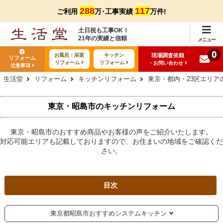
288
117
ご利用
万･工事実績
万件!
土日祝も工事OK！
21年の実績と信頼
メニュー
0
現場調査依頼
お風呂・浴室
キッチン
リフォーム
リフォーム
リフォーム
・お問い合わせ
注意事項
生活堂
リフォーム
キッチンリフォーム
東京・都内・23区エリア
東京・昭島市のキッチンリフォーム
東京・昭島市のおすすめ商品やお客様の声をご紹介いたします。
対応可能エリアも記載しておりますので、お住まいの地域をご確認くだ
さい。
目次
東京都昭島市おすすめシステムキッチン