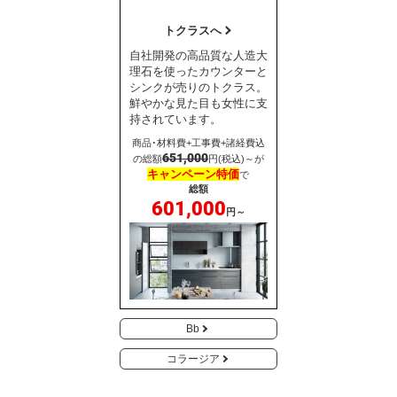
トクラスへ
自社開発の高品質な人造大
理石を使ったカウンターと
シンクが売りのトクラス。
鮮やかな見た目も女性に支
持されています。
商品･材料費+工事費+諸経費込
651,000
の総額
円(税込)～が
キャンペーン特価
で
総額
601,000
円～
Bb
コラージア