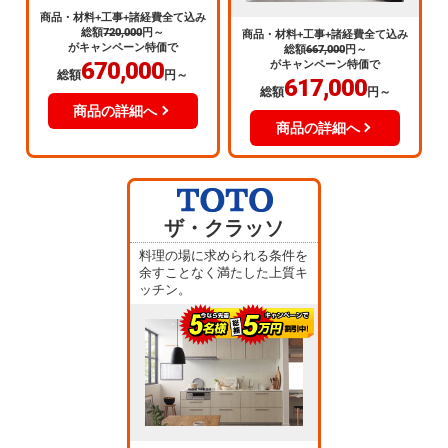
商品・材料+工事+諸経費全て込み
総額
720,000
円～
商品・材料+工事+諸経費全て込み
がキャンペーン特価で
総額
667,000
円～
670,000
がキャンペーン特価で
総額
円～
617,000
総額
円～
商品の詳細へ
商品の詳細へ
ザ・クラッソ
料理の場に求められる条件を
余すことなく満たした上質キ
ッチン。