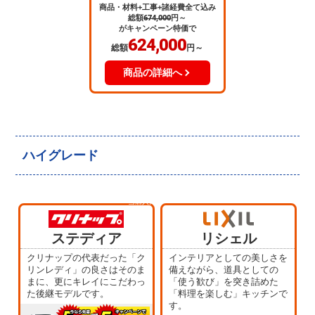
商品・材料+工事+諸経費全て込み
総額
674,000
円～
がキャンペーン特価で
624,000
総額
円～
商品の詳細へ
ハイグレード
当店人気
No.4
ステディア
リシェル
クリナップの代表だった「ク
インテリアとしての美しさを
リンレディ」の良さはそのま
備えながら、道具としての
まに、更にキレイにこだわっ
「使う歓び」を突き詰めた
た後継モデルです。
「料理を楽しむ」キッチンで
す。