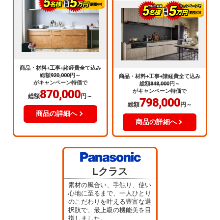
商品・材料+工事+諸経費全て込み
総額
920,000
円～
商品・材料+工事+諸経費全て込み
がキャンペーン特価で
総額
848,000
円～
870,000
がキャンペーン特価で
総額
円～
798,000
総額
円～
商品の詳細へ
商品の詳細へ
Lクラス
素材の風合い、手触り、使い
心地に至るまで、一人ひとり
のこだわりを叶える豊富な選
択肢で、最上級の機能美を目
指しました。