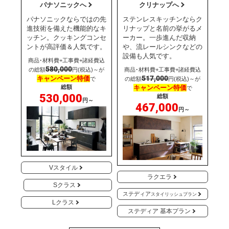
パナソニックへ
クリナップへ
パナソニックならではの先
ステンレスキッチンならク
進技術を備えた機能的なキ
リナップと名前の挙がるメ
ッチン。クッキングコンセ
ーカー。一歩進んだ収納
ントが高評価＆人気です。
や、流レールシンクなどの
設備も人気です。
商品･材料費+工事費+諸経費込
580,000
の総額
円(税込)～が
商品･材料費+工事費+諸経費込
517,000
キャンペーン特価
で
の総額
円(税込)～が
総額
キャンペーン特価
で
530,000
総額
円～
467,000
円～
Vスタイル
ラクエラ
Sクラス
ステディア
スタイリッシュプラン
Lクラス
ステディア 基本プラン