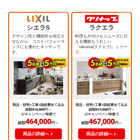
当店人気
当店人気
No.1
No.2
シエラS
ラクエラ
デザイン性と機能性を両立さ
料理も片付けもスムーズに行
せながら、コストパフォーマ
える機能もうれしい
ンスにも優れたキッチンで
「rakuera(ラクエラ)」シリー
す。
ズ。
商品・材料+工事+諸経費全て込み
商品・材料+工事+諸経費全て込み
総額
514,000
円～
総額
517,000
円～
がキャンペーン特価で
がキャンペーン特価で
464,000
467,000
総額
円～
総額
円～
商品の詳細へ
商品の詳細へ