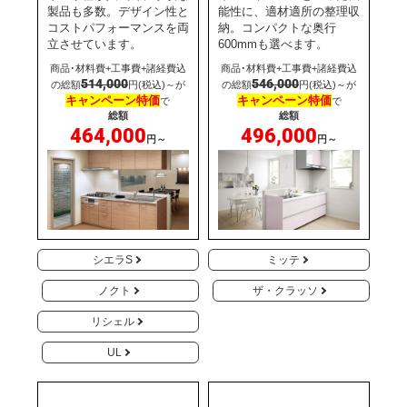
製品も多数。デザイン性と
能性に、適材適所の整理収
コストパフォーマンスを両
納。コンパクトな奥行
立させています。
600mmも選べます。
商品･材料費+工事費+諸経費込
商品･材料費+工事費+諸経費込
514,000
546,000
の総額
円(税込)～が
の総額
円(税込)～が
キャンペーン特価
キャンペーン特価
で
で
総額
総額
464,000
496,000
円～
円～
シエラS
ミッテ
ノクト
ザ・クラッソ
リシェル
UL