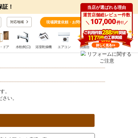
保証！
当店が選ばれる理由
運営店舗総レビュー件数
0
107,000
対応地域
現場調査依頼・お問い合わせ
＼
件!!／
・ドア
水栓(蛇口)
浴室乾燥機
エアコン
洗面台
その他･特価
す。
ださい。