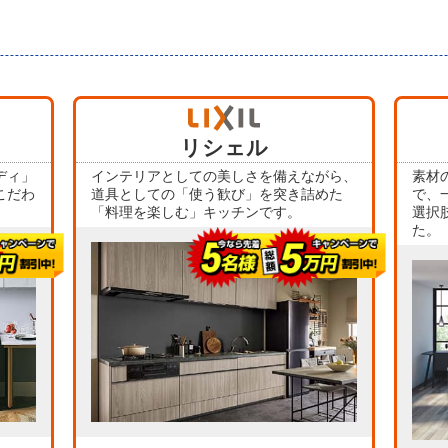
当店人気
No.4
リシェル
ディ」
インテリアとしての美しさを備えながら、
素材
こだわ
道具としての「使う歓び」を突き詰めた
で、
「料理を楽しむ」キッチンです。
選択
た。