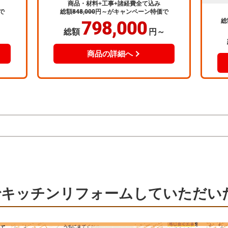
商品・材料+工事+諸経費全て込み
で
総額
848,000
円～
がキャンペーン特価で
総
798,000
～
総額
円～
商品の詳細へ
でキッチンリフォームしていただい