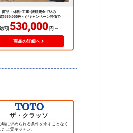
商品・材料+工事+諸経費全て込み
総額
580,000
円～
がキャンペーン特価で
530,000
総額
円～
商品の詳細へ
ザ・クラッソ
の場に求められる条件を余すことなく
した上質キッチン。