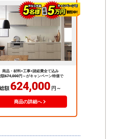
商品・材料+工事+諸経費全て込み
総額
674,000
円～
がキャンペーン特価で
624,000
総額
円～
商品の詳細へ