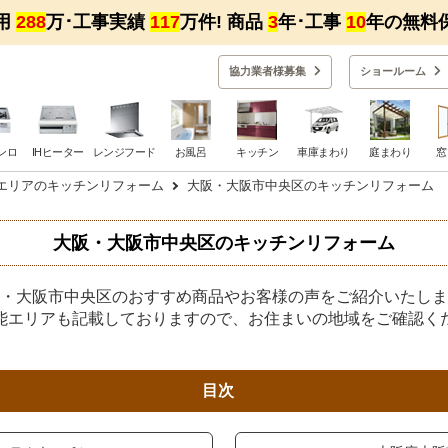
用
288
万･工事実績
117
万件! 商品
3
年･工事
10
年の無料
協力業者様募集
ショー
ルーム
ンロ
IHヒーター
レンジフード
お風呂
キッチン
車庫まわり
庭まわり
窓
エリアのキッチンリフォーム
大阪・大阪市中央区のキッチンリフォーム
大阪・大阪市中央区のキッチンリフォーム
・大阪市中央区のおすすめ商品やお客様の声をご紹介いたしま
能エリアも記載しておりますので、お住まいの地域をご確認く
目次