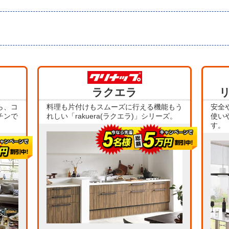
当店人気
当店人気
No.1
ラクエラ
No.2
ら、コ
料理も片付けもスムーズに行える機能もう
安全
チンで
れしい「rakuera(ラクエラ)」シリーズ。
使い
す。