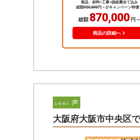
商品・材料+工事+諸経費全て込み
総額
920,000
円～
がキャンペーン特価
870,000
総額
円
商品の詳細へ
声
お客様の
大阪府大阪市中央区