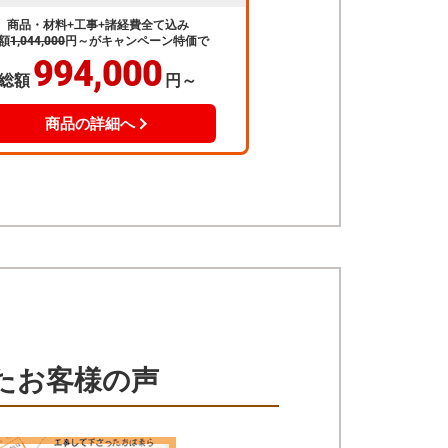
商品・材料+工事+諸経費全て込み
額
1,044,000
円～
がキャンペーン特価で
994,000
総額
円～
商品の詳細へ
たお客様の声