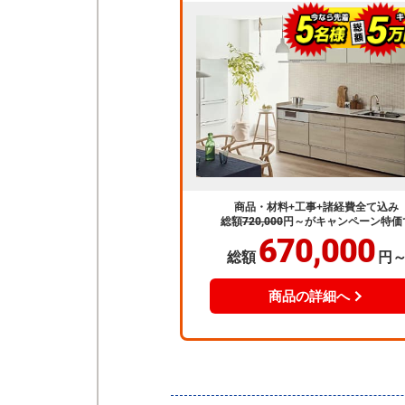
商品・材料+工事+諸経費全て込み
総額
720,000
円～
がキャンペーン特価
670,000
総額
円
商品の詳細へ