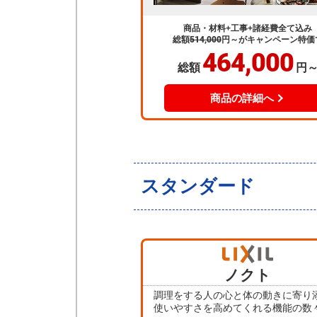
商品・材料+工事+諸経費全て込み
総額
514,000
円～
がキャンペーン特価
464,000
総額
円
商品の詳細へ
スタンダード
ノクト
調理をする人の心と体の動きに寄り
使いやすさを高めてくれる機能の数