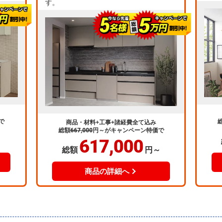
す。
で
商品・材料+工事+諸経費全て込み
総額
667,000
円～
がキャンペーン特価で
617,000
～
総額
円～
商品の詳細へ