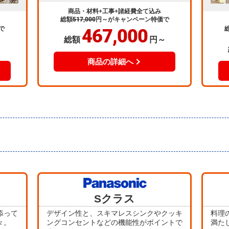
商品・材料+工事+諸経費全て込み
総額
517,000
円～
がキャンペーン特価で
で
467,000
総額
円～
～
商品の詳細へ
当店人気
Sクラス
No.5
添って
デザイン性と、スキマレスシンクやクッキ
料理
々。
ングコンセントなどの機能性がポイントで
満た