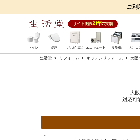
ご利
21年
サイト開設
の実績
トイレ
便座
ガス給湯器
エコキュート
食洗機
ガスコ
生活堂
リフォーム
キッチンリフォーム
大阪
大阪
対応可