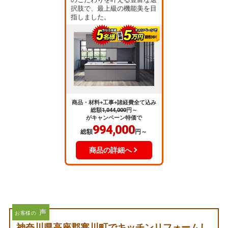
択肢で、最上級の機能美を目
指しました。
商品・材料+工事+諸経費全て込み
総額
1,044,000
円～
がキャンペーン特価で
994,000
総額
円～
商品の詳細へ
声
お客様の
神奈川県高座郡寒川町でキッチンリフォームし