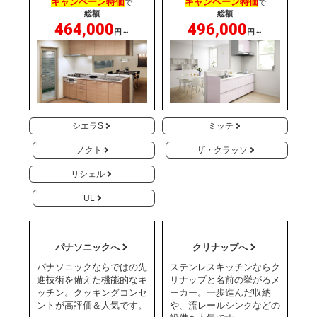
キャンペーン特価
キャンペーン特価
で
で
総額
総額
464,000
496,000
円～
円～
シエラS
ミッテ
ノクト
ザ・クラッソ
リシェル
UL
パナソニックへ
クリナップへ
パナソニックならではの先
ステンレスキッチンならク
進技術を備えた機能的なキ
リナップと名前の挙がるメ
ッチン。クッキングコンセ
ーカー。一歩進んだ収納
ントが高評価＆人気です。
や、流レールシンクなどの