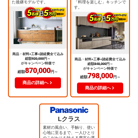
た後継モデルです。
「料理を楽しむ」キッチンで
す。
商品・材料+工事+諸経費全て込み
総額
920,000
円～
商品・材料+工事+諸経費全て込み
がキャンペーン特価で
総額
848,000
円～
870,000
がキャンペーン特価で
総額
円～
798,000
総額
円～
商品の詳細へ
商品の詳細へ
Lクラス
素材の風合い、手触り、使い
心地に至るまで、一人ひとり
のこだわりを叶える豊富な選