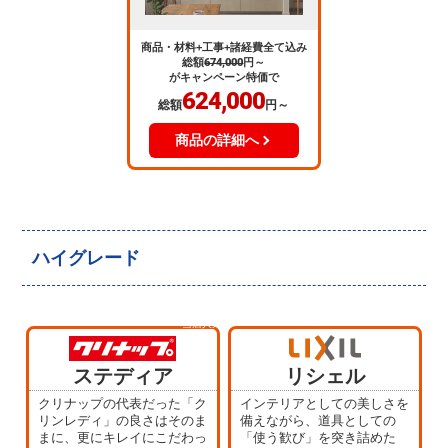
商品・材料+工事+諸経費全て込み
総額
674,000
円～
がキャンペーン特価で
624,000
総額
円～
商品の詳細へ
ハイグレード
当店人気
No.4
ステディア
リシェル
クリナップの代表だった「ク
インテリアとしての美しさを
リンレディ」の良さはそのま
備えながら、道具としての
まに、更にキレイにこだわっ
「使う歓び」を突き詰めた