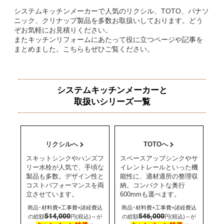
システムキッチンメーカーで人気のリクシル、TOTO、パナソ
ニック、クリナップ製品を多数お取扱いしております。どう
ぞお気軽にお見積りください。
またキッチンリフォームにあたって役に立つページや記事を
まとめました。こちらもぜひご覧ください。
システムキッチンメーカーと
取扱いシリーズ一覧
リクシルへ
TOTOへ
スキットシンクやハンズフ
スペースアップシンクやサ
リー水栓が人気で、手頃な
イレントレールといった機
製品も多数。デザイン性と
能性に、適材適所の整理収
コストパフォーマンスを両
納。コンパクトな奥行
立させています。
600mmも選べます。
商品･材料費+工事費+諸経費込
商品･材料費+工事費+諸経費込
514,000
546,000
の総額
円(税込)～が
の総額
円(税込)～が