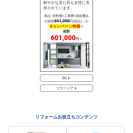
鮮やかな見た目も女性に支
持されています。
商品･材料費+工事費+諸経費込
651,000
の総額
円(税込)～が
キャンペーン特価
で
総額
601,000
円～
Bb
コラージア
リフォームお役立ちコンテンツ