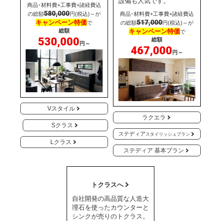
設備も人気です。
商品･材料費+工事費+諸経費込
580,000
の総額
円(税込)～が
商品･材料費+工事費+諸経費込
517,000
キャンペーン特価
で
の総額
円(税込)～が
総額
キャンペーン特価
で
530,000
総額
円～
467,000
円～
Vスタイル
ラクエラ
Sクラス
ステディア
スタイリッシュプラン
Lクラス
ステディア 基本プラン
トクラスへ
自社開発の高品質な人造大
理石を使ったカウンターと
シンクが売りのトクラス。