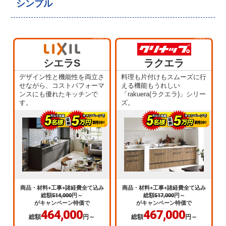
シンプル
当店人気
当店人気
No.1
No.2
シエラS
ラクエラ
デザイン性と機能性を両立さ
料理も片付けもスムーズに行
せながら、コストパフォーマ
える機能もうれしい
ンスにも優れたキッチンで
「rakuera(ラクエラ)」シリー
す。
ズ。
商品・材料+工事+諸経費全て込み
商品・材料+工事+諸経費全て込み
総額
514,000
円～
総額
517,000
円～
がキャンペーン特価で
がキャンペーン特価で
464,000
467,000
総額
円～
総額
円～