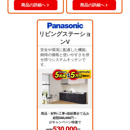
商品の詳細へ
商品の詳細へ
当店人気
No.3
リビングステーショ
ンV
安全や環境に配慮した機能。
納得の価格と使いやすさを併
せ持つシステムキッチンで
す。
商品・材料+工事+諸経費全て込み
総額
580,000
円～
がキャンペーン特価で
530,000