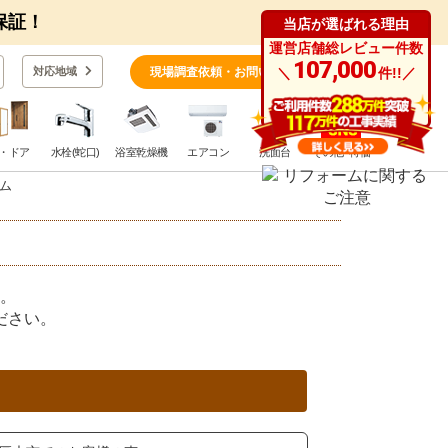
保証！
当店が選ばれる理由
運営店舗総レビュー件数
0
107,000
対応地域
現場調査依頼・お問い合わせ
＼
件!!／
・ドア
水栓(蛇口)
浴室乾燥機
エアコン
洗面台
その他･特価
ム
。
ださい。