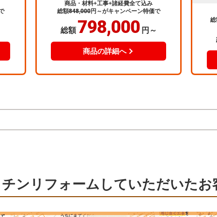
商品・材料+工事+諸経費全て込み
で
総額
848,000
円～
がキャンペーン特価で
総
798,000
～
総額
円～
商品の詳細へ
ッチンリフォームしていただいたお