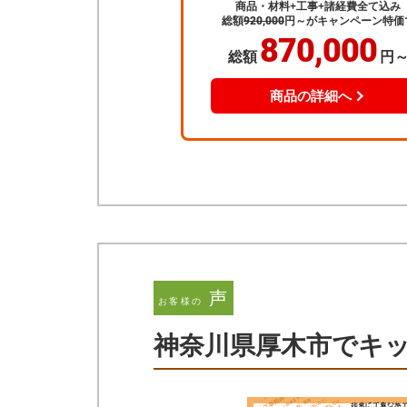
商品・材料+工事+諸経費全て込み
総額
920,000
円～
がキャンペーン特価
870,000
総額
円
商品の詳細へ
声
お客様の
神奈川県厚木市でキ