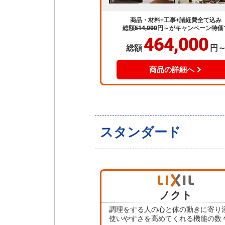
商品・材料+工事+諸経費全て込み
総額
514,000
円～
がキャンペーン特価
464,000
総額
円
商品の詳細へ
スタンダード
ノクト
調理をする人の心と体の動きに寄り
使いやすさを高めてくれる機能の数