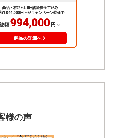
商品・材料+工事+諸経費全て込み
額
1,044,000
円～
がキャンペーン特価で
994,000
総額
円～
商品の詳細へ
客様の声