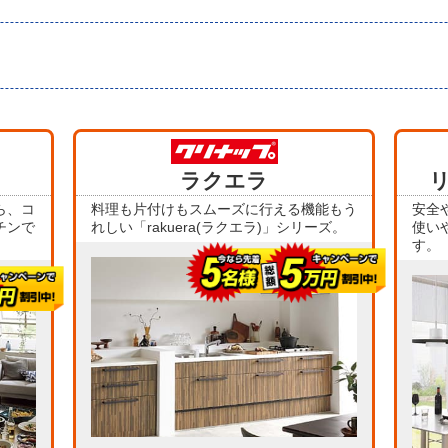
当店人気
当店人気
No.1
ラクエラ
No.2
ら、コ
料理も片付けもスムーズに行える機能もう
安全
チンで
れしい「rakuera(ラクエラ)」シリーズ。
使い
す。