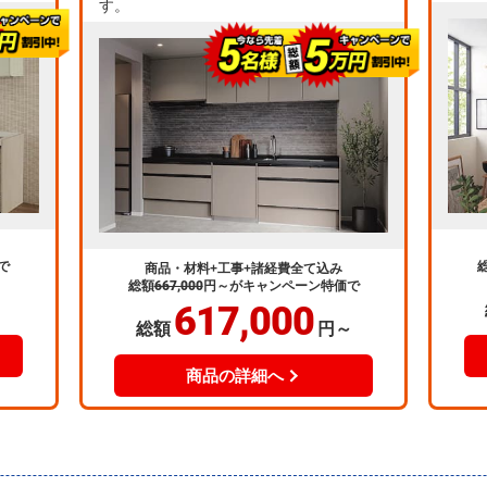
す。
で
商品・材料+工事+諸経費全て込み
総額
667,000
円～
がキャンペーン特価で
617,000
～
総額
円～
商品の詳細へ