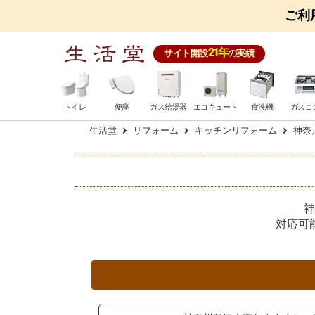
ご利
21年
サイト開設
の実績
トイレ
便座
ガス給湯器
エコキュート
食洗機
ガスコ
生活堂
リフォーム
キッチンリフォーム
神奈
神
対応可