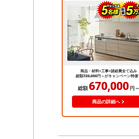
商品・材料+工事+諸経費全て込み
総額
720,000
円～
がキャンペーン特価
670,000
総額
円
商品の詳細へ