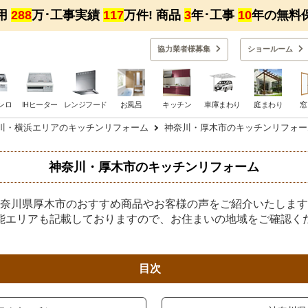
用
288
万･工事実績
117
万件! 商品
3
年･工事
10
年の無料
協力業者様募集
ショー
ルーム
ンロ
IHヒーター
レンジフード
お風呂
キッチン
車庫まわり
庭まわり
窓
川・横浜エリアのキッチンリフォーム
神奈川・厚木市のキッチンリフォー
神奈川・厚木市のキッチンリフォーム
奈川県厚木市のおすすめ商品やお客様の声をご紹介いたします
能エリアも記載しておりますので、お住まいの地域をご確認く
目次