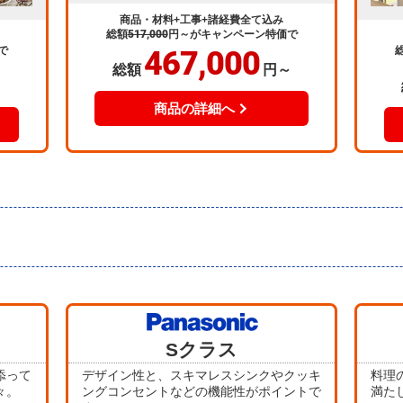
商品・材料+工事+諸経費全て込み
総額
517,000
円～
がキャンペーン特価で
で
467,000
総額
円～
～
商品の詳細へ
当店人気
Sクラス
No.5
添って
デザイン性と、スキマレスシンクやクッキ
料理
々。
ングコンセントなどの機能性がポイントで
満た