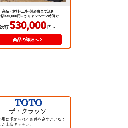
商品・材料+工事+諸経費全て込み
総額
580,000
円～
がキャンペーン特価で
530,000
総額
円～
商品の詳細へ
ザ・クラッソ
の場に求められる条件を余すことなく
した上質キッチン。