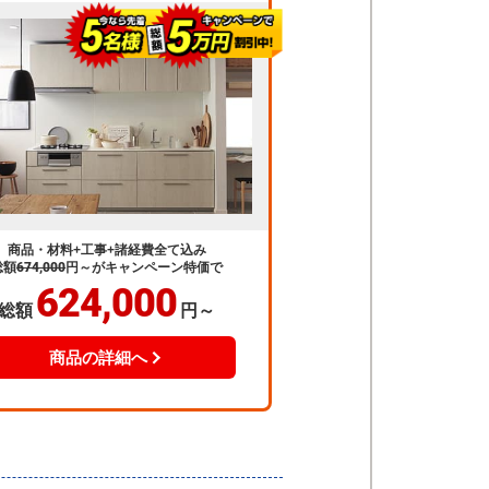
商品・材料+工事+諸経費全て込み
総額
674,000
円～
がキャンペーン特価で
624,000
総額
円～
商品の詳細へ