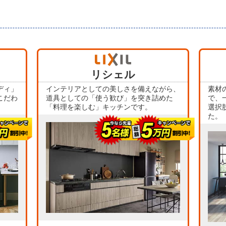
当店人気
No.4
リシェル
ディ」
インテリアとしての美しさを備えながら、
素材
こだわ
道具としての「使う歓び」を突き詰めた
で、
「料理を楽しむ」キッチンです。
選択
た。