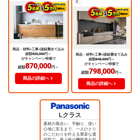
す。
商品・材料+工事+諸経費全て込み
総額
920,000
円～
商品・材料+工事+諸経費全て込み
がキャンペーン特価で
総額
848,000
円～
870,000
がキャンペーン特価で
総額
円～
798,000
総額
円～
商品の詳細へ
商品の詳細へ
Lクラス
素材の風合い、手触り、使い
心地に至るまで、一人ひとり
のこだわりを叶える豊富な選
択肢で、最上級の機能美を目