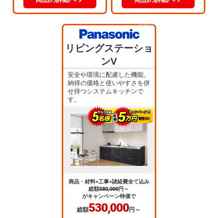
当店人気
No.3
リビングステーショ
ンV
安全や環境に配慮した機能。
納得の価格と使いやすさを併
せ持つシステムキッチンで
す。
商品・材料+工事+諸経費全て込み
総額
580,000
円～
がキャンペーン特価で
530,000
総額
円～