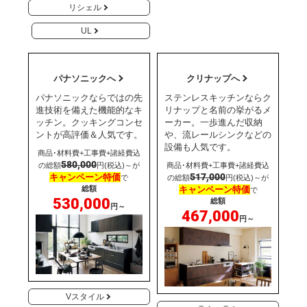
リシェル
UL
パナソニックへ
クリナップへ
パナソニックならではの先
ステンレスキッチンならク
進技術を備えた機能的なキ
リナップと名前の挙がるメ
ッチン。クッキングコンセ
ーカー。一歩進んだ収納
ントが高評価＆人気です。
や、流レールシンクなどの
設備も人気です。
商品･材料費+工事費+諸経費込
580,000
の総額
円(税込)～が
商品･材料費+工事費+諸経費込
517,000
キャンペーン特価
で
の総額
円(税込)～が
総額
キャンペーン特価
で
530,000
総額
円～
467,000
円～
Vスタイル