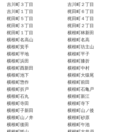
吉川町３丁目
吉川町２丁目
吉川町１丁目
梶田町６丁目
梶田町５丁目
梶田町４丁目
梶田町３丁目
梶田町２丁目
梶田町１丁目
横根町林新田
横根町名高山
横根町名高
横根町箕手
横根町坊主山
横根町平地
横根町平子
横根町浜田
横根町膝折
横根町酉新田
横根町中村
横根町池下
横根町大猿尾
横根町惣作
横根町前田
横根町折戸
横根町石亀戸
横根町石丸
横根町新江
横根町寺田
横根町寺下
横根町子新田
横根町山ノ後
横根町山ノ井
横根町砂原
横根町後田
横根町午池
横根町狐山
横根町古井戸