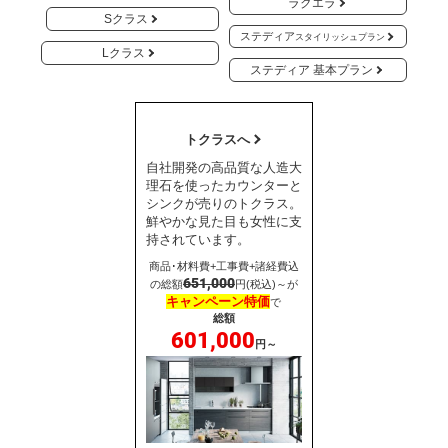
ラクエラ
Sクラス
ステディア
スタイリッシュプラン
Lクラス
ステディア 基本プラン
トクラスへ
自社開発の高品質な人造大
理石を使ったカウンターと
シンクが売りのトクラス。
鮮やかな見た目も女性に支
持されています。
商品･材料費+工事費+諸経費込
651,000
の総額
円(税込)～が
キャンペーン特価
で
総額
601,000
円～