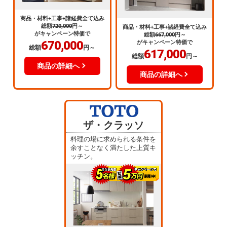
商品・材料+工事+諸経費全て込み
総額
720,000
円～
商品・材料+工事+諸経費全て込み
がキャンペーン特価で
総額
667,000
円～
670,000
がキャンペーン特価で
総額
円～
617,000
総額
円～
商品の詳細へ
商品の詳細へ
ザ・クラッソ
料理の場に求められる条件を
余すことなく満たした上質キ
ッチン。