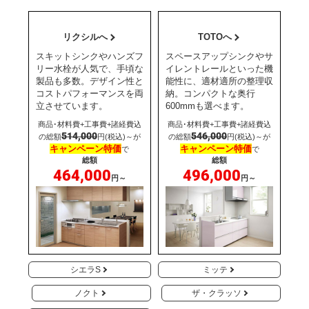
リクシルへ
TOTOへ
スキットシンクやハンズフ
スペースアップシンクやサ
リー水栓が人気で、手頃な
イレントレールといった機
製品も多数。デザイン性と
能性に、適材適所の整理収
コストパフォーマンスを両
納。コンパクトな奥行
立させています。
600mmも選べます。
商品･材料費+工事費+諸経費込
商品･材料費+工事費+諸経費込
514,000
546,000
の総額
円(税込)～が
の総額
円(税込)～が
キャンペーン特価
キャンペーン特価
で
で
総額
総額
464,000
496,000
円～
円～
シエラS
ミッテ
ノクト
ザ・クラッソ