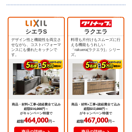
当店人気
当店人気
No.1
No.2
シエラS
ラクエラ
デザイン性と機能性を両立さ
料理も片付けもスムーズに行
せながら、コストパフォーマ
える機能もうれしい
ンスにも優れたキッチンで
「rakuera(ラクエラ)」シリー
す。
ズ。
商品・材料+工事+諸経費全て込み
商品・材料+工事+諸経費全て込み
総額
514,000
円～
総額
517,000
円～
がキャンペーン特価で
がキャンペーン特価で
464,000
467,000
総額
円～
総額
円～
商品の詳細へ
商品の詳細へ