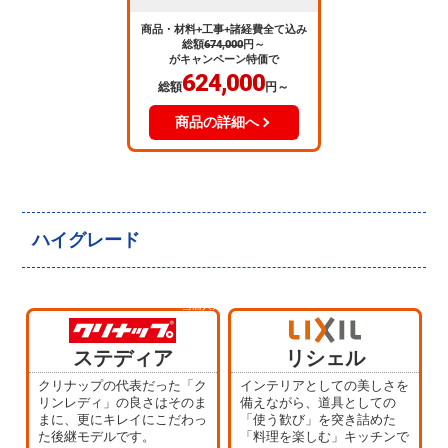
商品・材料+工事+諸経費全て込み
総額
674,000
円～
がキャンペーン特価で
624,000
総額
円～
商品の詳細へ
ハイグレード
当店人気
No.4
ステディア
リシェル
クリナップの代表だった「ク
インテリアとしての美しさを
リンレディ」の良さはそのま
備えながら、道具としての
まに、更にキレイにこだわっ
「使う歓び」を突き詰めた
た後継モデルです。
「料理を楽しむ」キッチンで