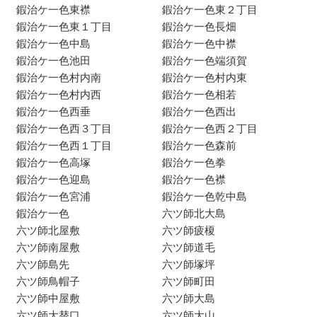
鍜治ケ一色東襟
鍜治ケ一色東２丁目
鍜治ケ一色東１丁目
鍜治ケ一色長畑
鍜治ケ一色中島
鍜治ケ一色中襟
鍜治ケ一色池田
鍜治ケ一色端須賀
鍜治ケ一色村内南
鍜治ケ一色村内東
鍜治ケ一色村内西
鍜治ケ一色相若
鍜治ケ一色西垂
鍜治ケ一色西出
鍜治ケ一色西３丁目
鍜治ケ一色西２丁目
鍜治ケ一色西１丁目
鍜治ケ一色森前
鍜治ケ一色高塚
鍜治ケ一色拳
鍜治ケ一色迎島
鍜治ケ一色襟
鍜治ケ一色宮浦
鍜治ケ一色乾中島
鍜治ケ一色
六ツ師北大島
六ツ師北屋敷
六ツ師疲榎
六ツ師南屋敷
六ツ師道毛
六ツ師島先
六ツ師塚坪
六ツ師鳥帽子
六ツ師町田
六ツ師中屋敷
六ツ師大島
六ツ師大替口
六ツ師大山