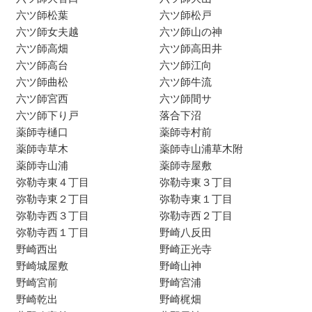
六ツ師松葉
六ツ師松戸
六ツ師女夫越
六ツ師山の神
六ツ師高畑
六ツ師高田井
六ツ師高台
六ツ師江向
六ツ師曲松
六ツ師牛流
六ツ師宮西
六ツ師間サ
六ツ師下り戸
落合下沼
薬師寺樋口
薬師寺村前
薬師寺草木
薬師寺山浦草木附
薬師寺山浦
薬師寺屋敷
弥勒寺東４丁目
弥勒寺東３丁目
弥勒寺東２丁目
弥勒寺東１丁目
弥勒寺西３丁目
弥勒寺西２丁目
弥勒寺西１丁目
野崎八反田
野崎西出
野崎正光寺
野崎城屋敷
野崎山神
野崎宮前
野崎宮浦
野崎乾出
野崎梶畑