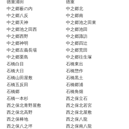
徳重浦田
徳重
中之郷薮の内
中之郷北
中之郷八反
中之郷南
中之郷天神
中之郷池之田東
中之郷池之田西
中之郷池田
中之郷西野
中之郷諏訪
中之郷神明
中之郷四辻
中之郷左義長場
中之郷荒田
中之郷栗島
中之郷往生塚
石橋白目
石橋東出
石橋大日
石橋惣作
石橋山田屋敷
石橋黒土
石橋五反田
石橋郷浦
石橋郷
石橋角畑
石橋一本杉
西之保立石
西之保北青野屋敷
西之保北若宮
西之保北高野
西之保北屋敷
西之保棒地
西之保八龍
西之保八之坪
西之保南八龍