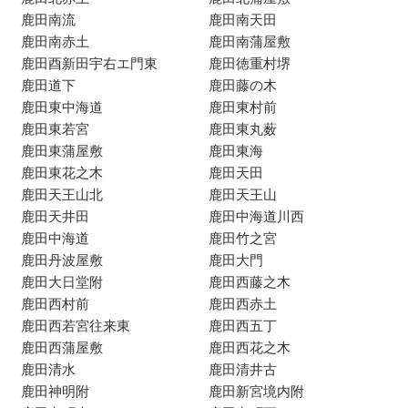
鹿田南流
鹿田南天田
鹿田南赤土
鹿田南蒲屋敷
鹿田酉新田宇右エ門東
鹿田徳重村堺
鹿田道下
鹿田藤の木
鹿田東中海道
鹿田東村前
鹿田東若宮
鹿田東丸薮
鹿田東蒲屋敷
鹿田東海
鹿田東花之木
鹿田天田
鹿田天王山北
鹿田天王山
鹿田天井田
鹿田中海道川西
鹿田中海道
鹿田竹之宮
鹿田丹波屋敷
鹿田大門
鹿田大日堂附
鹿田西藤之木
鹿田西村前
鹿田西赤土
鹿田西若宮往来東
鹿田西五丁
鹿田西蒲屋敷
鹿田西花之木
鹿田清水
鹿田清井古
鹿田神明附
鹿田新宮境内附