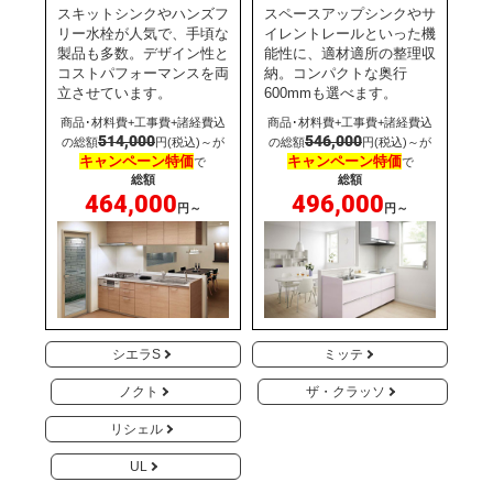
スキットシンクやハンズフ
スペースアップシンクやサ
リー水栓が人気で、手頃な
イレントレールといった機
製品も多数。デザイン性と
能性に、適材適所の整理収
コストパフォーマンスを両
納。コンパクトな奥行
立させています。
600mmも選べます。
商品･材料費+工事費+諸経費込
商品･材料費+工事費+諸経費込
514,000
546,000
の総額
円(税込)～が
の総額
円(税込)～が
キャンペーン特価
キャンペーン特価
で
で
総額
総額
464,000
496,000
円～
円～
シエラS
ミッテ
ノクト
ザ・クラッソ
リシェル
UL