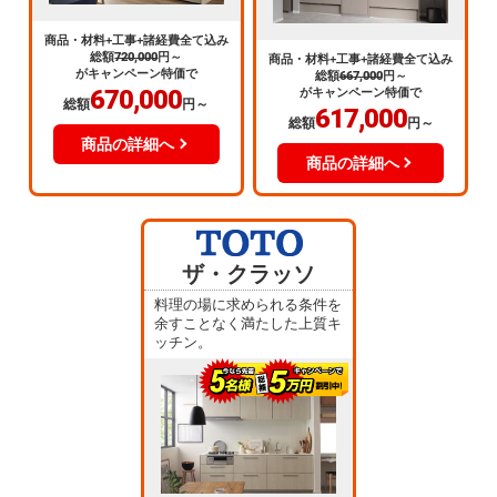
商品・材料+工事+諸経費全て込み
総額
720,000
円～
商品・材料+工事+諸経費全て込み
がキャンペーン特価で
総額
667,000
円～
670,000
がキャンペーン特価で
総額
円～
617,000
総額
円～
商品の詳細へ
商品の詳細へ
ザ・クラッソ
料理の場に求められる条件を
余すことなく満たした上質キ
ッチン。