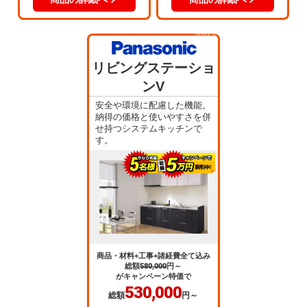
当店人気
No.3
リビングステーショ
ンV
安全や環境に配慮した機能。
納得の価格と使いやすさを併
せ持つシステムキッチンで
す。
商品・材料+工事+諸経費全て込み
総額
580,000
円～
がキャンペーン特価で
530,000
総額
円～