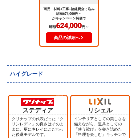
商品・材料+工事+諸経費全て込み
総額
674,000
円～
がキャンペーン特価で
624,000
総額
円～
商品の詳細へ
ハイグレード
当店人気
No.4
ステディア
リシェル
クリナップの代表だった「ク
インテリアとしての美しさを
リンレディ」の良さはそのま
備えながら、道具としての
まに、更にキレイにこだわっ
「使う歓び」を突き詰めた
た後継モデルです。
「料理を楽しむ」キッチンで