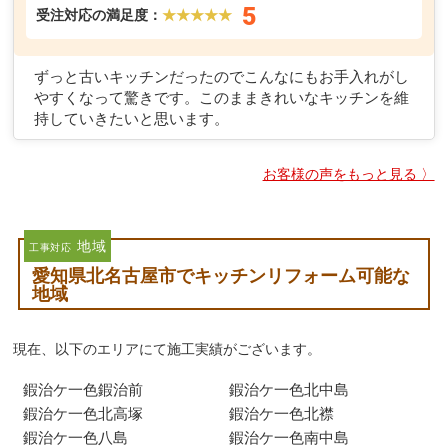
5
受注対応の満足度：
★★★★★
ずっと古いキッチンだったのでこんなにもお手入れがし
やすくなって驚きです。このままきれいなキッチンを維
持していきたいと思います。
お客様の声をもっと見る 〉
地域
工事対応
愛知県北名古屋市でキッチンリフォーム可能な
地域
現在、以下のエリアにて施工実績がございます。
鍜治ケ一色鍜治前
鍜治ケ一色北中島
鍜治ケ一色北高塚
鍜治ケ一色北襟
鍜治ケ一色八島
鍜治ケ一色南中島