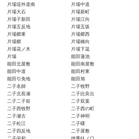
片場堤外道南
片場中道
片場大石
片場新町
片場子新田
片場江向
片場五反地
片場五坂
片場郷東
片場郷西
片場郷
片場橋向
片場花ノ木
片場下筬
片場
能田蓮池
能田北屋敷
能田南屋敷
能田中道
能田村東
能田引免地
能田旭
二子名師
二子牧野
二子北長瀬
二子比良出
二子二子前
二子双葉
二子西牧野
二子西の町
二子瀬古
二子神明
二子松江
二子曙
二子四反地
二子屋敷
二子栄和
徳重杁ノ口