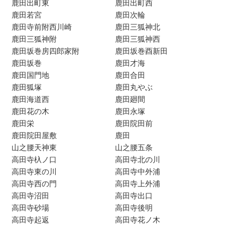
鹿田出町東
鹿田出町西
鹿田若宮
鹿田次輪
鹿田寺前附西川崎
鹿田三狐神北
鹿田三狐神附
鹿田三狐神西
鹿田坂巻房四郎家附
鹿田坂巻酉新田
鹿田坂巻
鹿田才海
鹿田国門地
鹿田合田
鹿田狐塚
鹿田丸やぶ
鹿田海道西
鹿田廻間
鹿田花の木
鹿田永塚
鹿田栄
鹿田院田前
鹿田院田屋敷
鹿田
山之腰天神東
山之腰五条
高田寺杁ノ口
高田寺北の川
高田寺東の川
高田寺中外浦
高田寺西の門
高田寺上外浦
高田寺沼田
高田寺出口
高田寺砂場
高田寺後明
高田寺起返
高田寺花ノ木