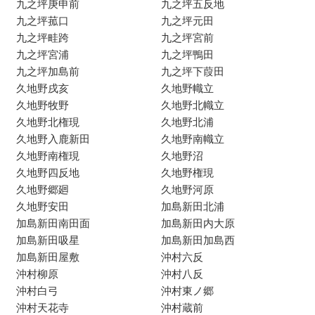
九之坪庚申前
九之坪五反地
九之坪菰口
九之坪元田
九之坪畦跨
九之坪宮前
九之坪宮浦
九之坪鴨田
九之坪加島前
九之坪下葭田
久地野戌亥
久地野幟立
久地野牧野
久地野北幟立
久地野北権現
久地野北浦
久地野入鹿新田
久地野南幟立
久地野南権現
久地野沼
久地野四反地
久地野権現
久地野郷廻
久地野河原
久地野安田
加島新田北浦
加島新田南田面
加島新田内大原
加島新田吸星
加島新田加島西
加島新田屋敷
沖村六反
沖村柳原
沖村八反
沖村白弓
沖村東ノ郷
沖村天花寺
沖村蔵前