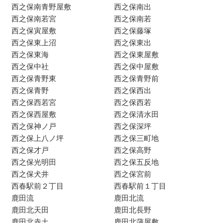
西之保南青野屋敷
西之保南出
西之保南若宮
西之保南若
西之保寅屋敷
西之保藤塚
西之保東上沼
西之保東出
西之保東海
西之保東屋敷
西之保中社
西之保中屋敷
西之保青野東
西之保青野前
西之保青野
西之保西出
西之保西若宮
西之保西若
西之保西屋敷
西之保清水田
西之保神ノ戸
西之保深坪
西之保上八ノ坪
西之保三町地
西之保才戸
西之保高野
西之保光明田
西之保五反地
西之保犬井
西之保宮前
西春駅前２丁目
西春駅前１丁目
鹿田流
鹿田北流
鹿田北天田
鹿田北長野
鹿田北赤土
鹿田北蒲屋敷