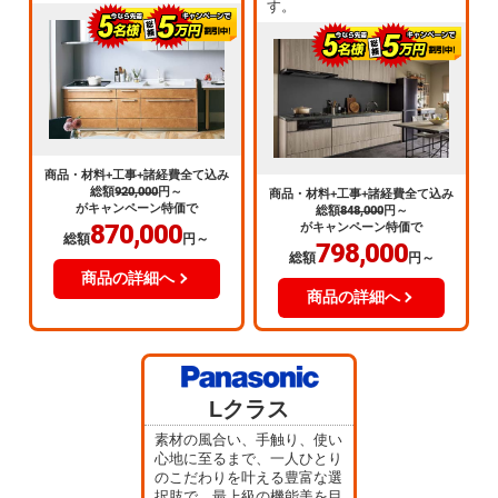
す。
商品・材料+工事+諸経費全て込み
総額
920,000
円～
商品・材料+工事+諸経費全て込み
がキャンペーン特価で
総額
848,000
円～
870,000
がキャンペーン特価で
総額
円～
798,000
総額
円～
商品の詳細へ
商品の詳細へ
Lクラス
素材の風合い、手触り、使い
心地に至るまで、一人ひとり
のこだわりを叶える豊富な選
択肢で、最上級の機能美を目