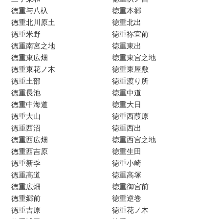
徳重与八杁
徳重本郷
徳重北川原土
徳重北出
徳重米野
徳重祢宜前
徳重南宮之地
徳重東出
徳重東広畑
徳重東宮之地
徳重東花ノ木
徳重東屋敷
徳重土部
徳重渡り所
徳重長池
徳重中道
徳重中海道
徳重大日
徳重大山
徳重西葭原
徳重西沼
徳重西出
徳重西広畑
徳重西宮之地
徳重西吉原
徳重生田
徳重新季
徳重小崎
徳重高道
徳重高塚
徳重広畑
徳重御宮前
徳重郷前
徳重逆巻
徳重吉原
徳重花ノ木