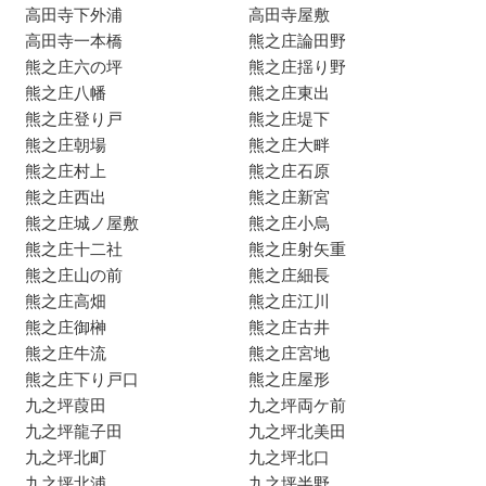
高田寺下外浦
高田寺屋敷
高田寺一本橋
熊之庄論田野
熊之庄六の坪
熊之庄揺り野
熊之庄八幡
熊之庄東出
熊之庄登り戸
熊之庄堤下
熊之庄朝場
熊之庄大畔
熊之庄村上
熊之庄石原
熊之庄西出
熊之庄新宮
熊之庄城ノ屋敷
熊之庄小烏
熊之庄十二社
熊之庄射矢重
熊之庄山の前
熊之庄細長
熊之庄高畑
熊之庄江川
熊之庄御榊
熊之庄古井
熊之庄牛流
熊之庄宮地
熊之庄下り戸口
熊之庄屋形
九之坪葭田
九之坪両ケ前
九之坪龍子田
九之坪北美田
九之坪北町
九之坪北口
九之坪北浦
九之坪半野