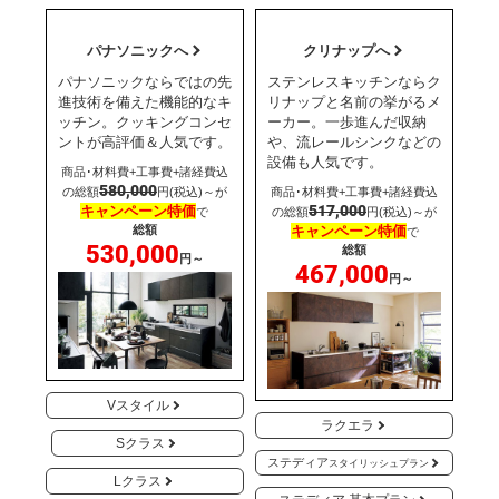
パナソニックへ
クリナップへ
パナソニックならではの先
ステンレスキッチンならク
進技術を備えた機能的なキ
リナップと名前の挙がるメ
ッチン。クッキングコンセ
ーカー。一歩進んだ収納
ントが高評価＆人気です。
や、流レールシンクなどの
設備も人気です。
商品･材料費+工事費+諸経費込
580,000
の総額
円(税込)～が
商品･材料費+工事費+諸経費込
517,000
キャンペーン特価
で
の総額
円(税込)～が
総額
キャンペーン特価
で
530,000
総額
円～
467,000
円～
Vスタイル
ラクエラ
Sクラス
ステディア
スタイリッシュプラン
Lクラス