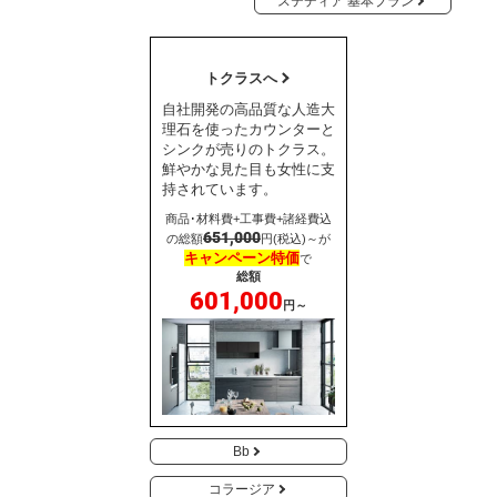
ステディア 基本プラン
トクラスへ
自社開発の高品質な人造大
理石を使ったカウンターと
シンクが売りのトクラス。
鮮やかな見た目も女性に支
持されています。
商品･材料費+工事費+諸経費込
651,000
の総額
円(税込)～が
キャンペーン特価
で
総額
601,000
円～
Bb
コラージア