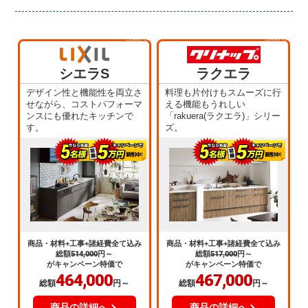
当店人気
当店人気
No.1
No.2
シエラS
ラクエラ
デザイン性と機能性を両立さ
料理も片付けもスムーズに行
せながら、コストパフォーマ
える機能もうれしい
ンスにも優れたキッチンで
「rakuera(ラクエラ)」シリー
す。
ズ。
商品・材料+工事+諸経費全て込み
商品・材料+工事+諸経費全て込み
総額
514,000
円～
総額
517,000
円～
がキャンペーン特価で
がキャンペーン特価で
464,000
467,000
総額
円～
総額
円～
商品の詳細へ
商品の詳細へ