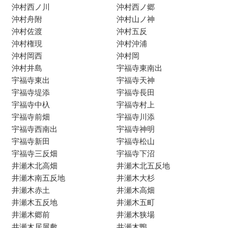
沖村西ノ川
沖村西ノ郷
沖村舟附
沖村山ノ神
沖村佐渡
沖村五反
沖村権現
沖村沖浦
沖村岡西
沖村岡
沖村井島
宇福寺東南出
宇福寺東出
宇福寺天神
宇福寺堤添
宇福寺長田
宇福寺中杁
宇福寺村上
宇福寺前畑
宇福寺川添
宇福寺西南出
宇福寺神明
宇福寺新田
宇福寺松山
宇福寺三反畑
宇福寺下沼
井瀬木北高畑
井瀬木北五反地
井瀬木南五反地
井瀬木大杉
井瀬木赤土
井瀬木高畑
井瀬木五反地
井瀬木五町
井瀬木郷前
井瀬木狭場
井瀬木居屋敷
井瀬木鴨