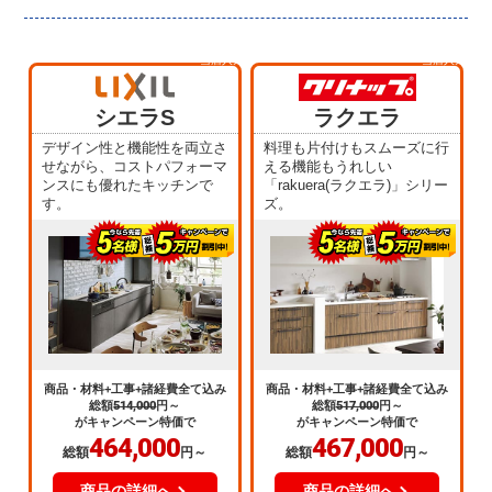
当店人気
当店人気
No.1
No.2
シエラS
ラクエラ
デザイン性と機能性を両立さ
料理も片付けもスムーズに行
せながら、コストパフォーマ
える機能もうれしい
ンスにも優れたキッチンで
「rakuera(ラクエラ)」シリー
す。
ズ。
商品・材料+工事+諸経費全て込み
商品・材料+工事+諸経費全て込み
総額
514,000
円～
総額
517,000
円～
がキャンペーン特価で
がキャンペーン特価で
464,000
467,000
総額
円～
総額
円～
商品の詳細へ
商品の詳細へ