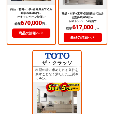
商品・材料+工事+諸経費全て込み
総額
720,000
円～
商品・材料+工事+諸経費全て込み
がキャンペーン特価で
総額
667,000
円～
670,000
がキャンペーン特価で
総額
円～
617,000
総額
円～
商品の詳細へ
商品の詳細へ
ザ・クラッソ
料理の場に求められる条件を
余すことなく満たした上質キ
ッチン。