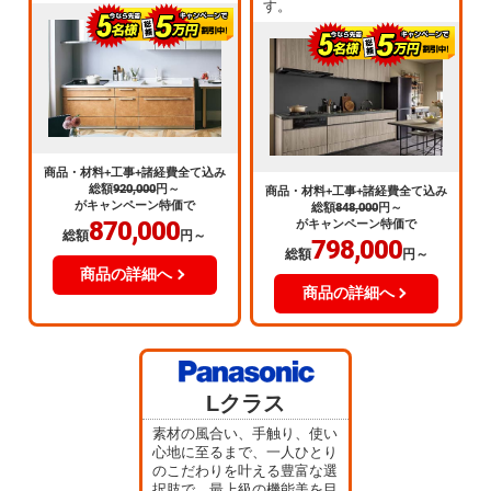
す。
商品・材料+工事+諸経費全て込み
総額
920,000
円～
商品・材料+工事+諸経費全て込み
がキャンペーン特価で
総額
848,000
円～
870,000
がキャンペーン特価で
総額
円～
798,000
総額
円～
商品の詳細へ
商品の詳細へ
Lクラス
素材の風合い、手触り、使い
心地に至るまで、一人ひとり
のこだわりを叶える豊富な選
択肢で、最上級の機能美を目