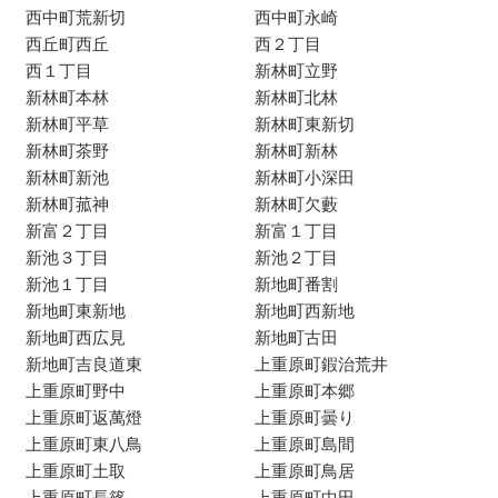
西中町荒新切
西中町永崎
西丘町西丘
西２丁目
西１丁目
新林町立野
新林町本林
新林町北林
新林町平草
新林町東新切
新林町茶野
新林町新林
新林町新池
新林町小深田
新林町菰神
新林町欠藪
新富２丁目
新富１丁目
新池３丁目
新池２丁目
新池１丁目
新地町番割
新地町東新地
新地町西新地
新地町西広見
新地町古田
新地町吉良道東
上重原町鍜治荒井
上重原町野中
上重原町本郷
上重原町返萬燈
上重原町曇り
上重原町東八鳥
上重原町島間
上重原町土取
上重原町鳥居
上重原町長篠
上重原町中田