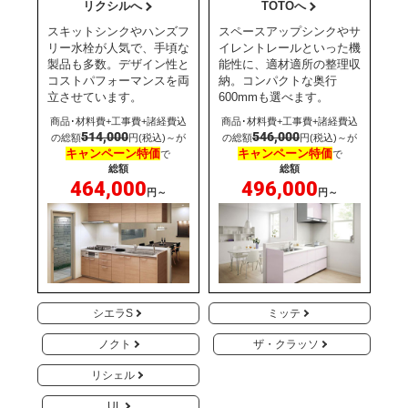
リクシルへ
TOTOへ
スキットシンクやハンズフ
スペースアップシンクやサ
リー水栓が人気で、手頃な
イレントレールといった機
製品も多数。デザイン性と
能性に、適材適所の整理収
コストパフォーマンスを両
納。コンパクトな奥行
立させています。
600mmも選べます。
商品･材料費+工事費+諸経費込
商品･材料費+工事費+諸経費込
514,000
546,000
の総額
円(税込)～が
の総額
円(税込)～が
キャンペーン特価
キャンペーン特価
で
で
総額
総額
464,000
496,000
円～
円～
シエラS
ミッテ
ノクト
ザ・クラッソ
リシェル
UL