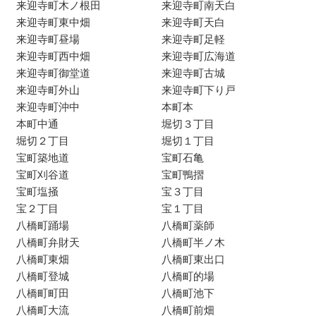
来迎寺町木ノ根田
来迎寺町南天白
来迎寺町東中畑
来迎寺町天白
来迎寺町昼場
来迎寺町足軽
来迎寺町西中畑
来迎寺町広海道
来迎寺町御堂道
来迎寺町古城
来迎寺町外山
来迎寺町下り戸
来迎寺町沖中
本町本
本町中通
堀切３丁目
堀切２丁目
堀切１丁目
宝町築地道
宝町石亀
宝町刈谷道
宝町鴨摺
宝町塩掻
宝３丁目
宝２丁目
宝１丁目
八橋町踊場
八橋町薬師
八橋町弁財天
八橋町半ノ木
八橋町東畑
八橋町東出口
八橋町登城
八橋町的場
八橋町町田
八橋町池下
八橋町大流
八橋町前畑