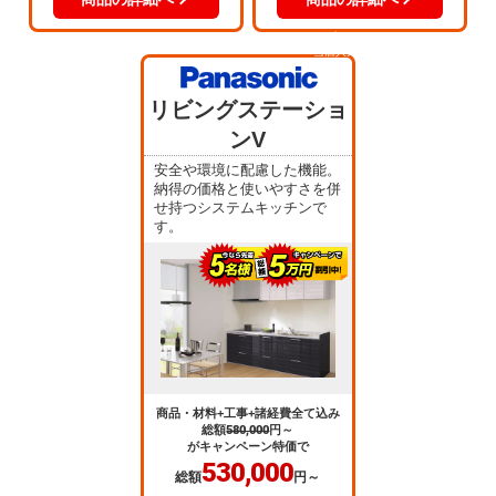
当店人気
No.3
リビングステーショ
ンV
安全や環境に配慮した機能。
納得の価格と使いやすさを併
せ持つシステムキッチンで
す。
商品・材料+工事+諸経費全て込み
総額
580,000
円～
がキャンペーン特価で
530,000
総額
円～