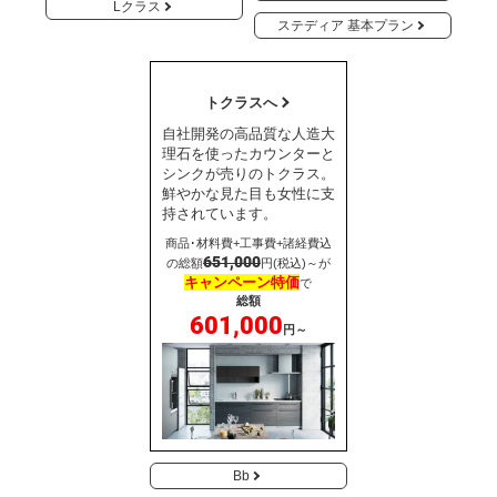
Lクラス
ステディア 基本プラン
トクラスへ
自社開発の高品質な人造大
理石を使ったカウンターと
シンクが売りのトクラス。
鮮やかな見た目も女性に支
持されています。
商品･材料費+工事費+諸経費込
651,000
の総額
円(税込)～が
キャンペーン特価
で
総額
601,000
円～
Bb