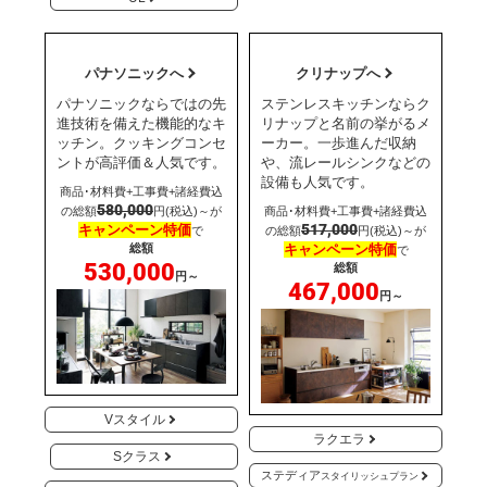
パナソニックへ
クリナップへ
パナソニックならではの先
ステンレスキッチンならク
進技術を備えた機能的なキ
リナップと名前の挙がるメ
ッチン。クッキングコンセ
ーカー。一歩進んだ収納
ントが高評価＆人気です。
や、流レールシンクなどの
設備も人気です。
商品･材料費+工事費+諸経費込
580,000
の総額
円(税込)～が
商品･材料費+工事費+諸経費込
517,000
キャンペーン特価
で
の総額
円(税込)～が
総額
キャンペーン特価
で
530,000
総額
円～
467,000
円～
Vスタイル
ラクエラ
Sクラス
ステディア
スタイリッシュプラン