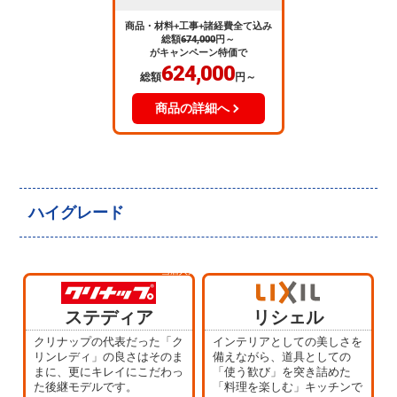
商品・材料+工事+諸経費全て込み
総額
674,000
円～
がキャンペーン特価で
624,000
総額
円～
商品の詳細へ
ハイグレード
当店人気
No.4
ステディア
リシェル
クリナップの代表だった「ク
インテリアとしての美しさを
リンレディ」の良さはそのま
備えながら、道具としての
まに、更にキレイにこだわっ
「使う歓び」を突き詰めた
た後継モデルです。
「料理を楽しむ」キッチンで