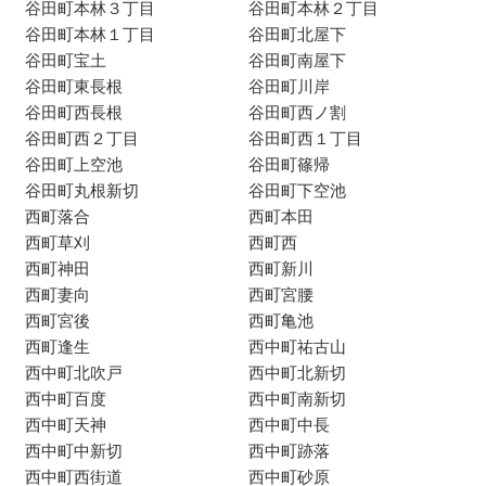
谷田町本林３丁目
谷田町本林２丁目
谷田町本林１丁目
谷田町北屋下
谷田町宝土
谷田町南屋下
谷田町東長根
谷田町川岸
谷田町西長根
谷田町西ノ割
谷田町西２丁目
谷田町西１丁目
谷田町上空池
谷田町篠帰
谷田町丸根新切
谷田町下空池
西町落合
西町本田
西町草刈
西町西
西町神田
西町新川
西町妻向
西町宮腰
西町宮後
西町亀池
西町逢生
西中町祐古山
西中町北吹戸
西中町北新切
西中町百度
西中町南新切
西中町天神
西中町中長
西中町中新切
西中町跡落
西中町西街道
西中町砂原