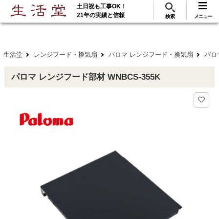
土日祝も工事OK！
288
117
無料見積
ご利用
万･工事実績
万件!
21年の実績と信頼
検索
メニュー
生活堂
レンジフード・換気扇
パロマ レンジフード・換気扇
パロ
パロマ レンジフード部材 WNBCS-355K