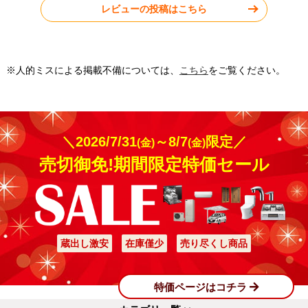
レビューの投稿はこちら
※人的ミスによる掲載不備については、
こちら
をご覧ください。
＼2026/7/31
～8/7
限定／
(金)
(金)
売切御免!期間限定特価セール
蔵出し激安
在庫僅少
売り尽くし商品
特価ページはコチラ