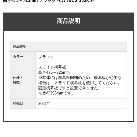
高さ475～725mm ブラック ≪WNBCS-355K≫
商品説明
お買い物を続ける
カートへ進む
商品説明
ブラック
カラー
スライド横幕板
高さ475～725mm
※本体には前幕板同梱のため、横幕板が必要な
仕様・
特徴
場合は、スライド横幕板を使用してください。
固定横幕板ですと設置できません。
※奥行355mmです。
2021年
発売日