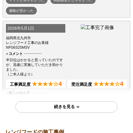
価格が安かった
2026年5月1日
福岡県北九州市
レンジフード工事のお客様
NFG6S25MSV
コメント
半日位はかかると思っていたのです
が、迅速に実施していただき助かり
ました。
（ご本人様より）
4
4
★★★★☆
★★★★☆
工事満足度
受注満足度
購入の決め手
サイトが見やすかった
商品選定がしやすかった
在庫があった
2026年3月14日
レンジフードの施工事例