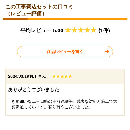
この工事費込セットの口コミ
（レビュー評価）
埼玉県川口市
東京都北区
平均レビュー 5.00
(1件)
2026年5月22日
2026年5月19日
ノーリツ レンジフード
パロマ レンジフード
NFG7S25MBA
WNBSK758YDXMW-R
商品レビューを書く
2024/03/18
N.T さん
★★★★★
千葉県野田市
千葉県市原市
ありがとうございました
きめ細かな工事日時の事前連絡等、誠実な対応と施工で大
工事実績をもっと見る
変満足しています。有り難うございました。