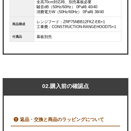
全高70cm対応時、別売幕板必要
騒音dB（50Hz/60Hz） 0Pa時 40/40
消費電力W（50Hz/60Hz） 0Pa時 38/40
レンジフード：ZRP75NBB12FKZ-EB×1
商品構成
工事費：CONSTRUCTION-RANGEHOOD75×1
幕板別売
付属品
02.購入前の確認点
返品・交換と商品のラッピングについて