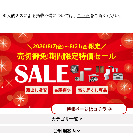
※人的ミスによる掲載不備については、
こちら
をご覧ください。
＼2026/8/7
～8/21
限定／
(金)
(金)
売切御免!期間限定特価セール
蔵出し激安
在庫僅少
売り尽くし商品
特価ページはコチラ
カテゴリ一覧
ご利用案内