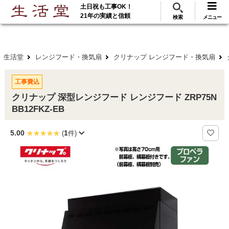
土日祝も工事OK！
288
117
無料見積
ご利用
万･工事実績
万件!
21年の実績と信頼
検索
メニュー
生活堂
レンジフード・換気扇
クリナップ レンジフード・換気扇
工事費込
クリナップ 深型レンジフード レンジフード ZRP75N
BB12FKZ-EB
5.00
1
(
件)