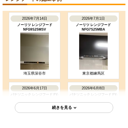
福岡県福岡市
レンジフード工事のお客様
FY-9HGC5-K
2026年7月14日
2026年7月1日
コメント
ノーリツ レンジフード
ノーリツ レンジフード
事前にお電話いただき予定より早く
NFG9S25MSV
NFG7S25MBA
施工してもらえました。 お二方とも
とても気持ちの良い方で、施工もキ
ビキビと早く有り難か…
（ご本人様より）
5
4
★★★★★
★★★★☆
工事満足度
受注満足度
購入の決め手
埼玉県深谷市
東京都練馬区
サイトが見やすかった
商品選定がしやすかった
価格が安かった
2026年6月17日
2026年6月8日
パナソニック レンジフード FY-
パナソニック レンジフード FY-
9HZC5-K
6HZC5-S
お客様の声をもっと見る