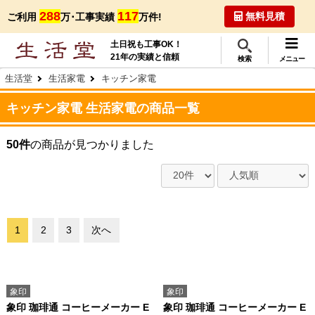
288
117
無料見積
ご利用
万･工事実績
万件!
土日祝も工事OK！
21年の実績と信頼
検索
メニュー
生活堂
生活家電
キッチン家電
キッチン家電 生活家電の商品一覧
50件
の商品が見つかりました
1
2
3
次へ
象印
象印
象印 珈琲通 コーヒーメーカー E
象印 珈琲通 コーヒーメーカー E