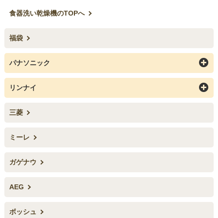
食器洗い乾燥機のTOPへ
福袋
パナソニック
リンナイ
三菱
ミーレ
ガゲナウ
AEG
お買い物を続ける
カートへ進む
ボッシュ