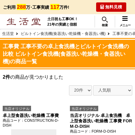
288
117
無料見積
ご利用
万･工事実績
万件!
土日祝も工事OK！
21年の実績と信頼
検索
メニュー
生活堂
ビルトイン食洗機(食器洗い乾燥機・食器洗い機)
工事不要の
工事費 工事不要の卓上食洗機とビルトイン食洗機の
比較 ビルトイン食洗機(食器洗い乾燥機・食器洗い
機)の商品一覧
2件
の商品が見つかりました
当店オリジナル
当店オリジナル
卓上型食器洗い乾燥機 工事費
当店オリジナル 卓上食洗機 卓
商品コード
：CONSTRUCTION-D-
上型食器洗い乾燥機 工事費 FOR
DISH
M-D-DISH
商品コード
：FORM-D-DISH