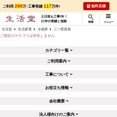
288
117
無料見積
ご利用
万･工事実績
万件!
土日祝も工事OK！
21年の実績と信頼
検索
メニュー
生活堂
生活家電
冷蔵庫
三ツ星貿易
ご指定のカテゴリは存在しません
カテゴリ一覧
ご利用案内
工事について
お役立ち情報
会社概要
法人様向けのご案内