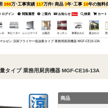
用
288
万･工事実績
117
万件! 商品
3
年･工事
10
年の無料
ログイン
閲覧履歴
ご案内
お知らせ
検索
カート
New
ンロ
IHヒーター
レンジフード
お風呂
キッチン
車庫まわり
庭まわり
窓
マルゼン 涼厨フライヤー低油量タイプ 業務用厨房機器 MGF-CE16-13A
イプ 業務用厨房機器 MGF-CE16-13A
商品