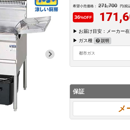
271,700
希望小売価格：
円(税
171,
36
%OFF
▶ お届け目安：メーカー在
▶ ガス種
説明
都市ガス
保証
メ