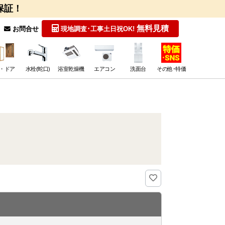
保証！
無料見積
お問合せ
現地調査･工事
土日祝OK!
・ドア
水栓(蛇口)
浴室乾燥機
エアコン
洗面台
その他･特価