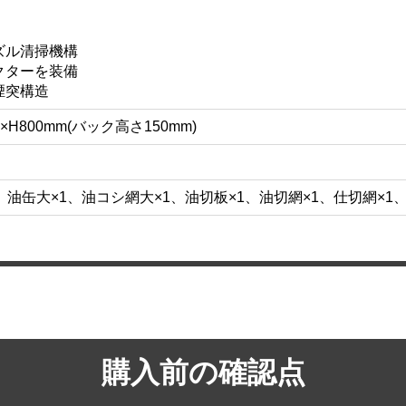
お買い物を続ける
カートへ進む
ズル清掃機構
クターを装備
煙突構造
×H800mm(バック高さ150mm)
油缶大×1、油コシ網大×1、油切板×1、油切網×1、仕切網×1、
購入前の確認点