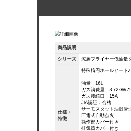
商品説明
シリーズ
涼厨フライヤー低油量
特殊楕円ホールヒート
油量：16L
ガス消費量：8.72kW(750
ガス接続口：15A
JIA認証：合格
サーモスタット油温管
仕様・
圧電式自動点火
特徴
操作部カバー付き
排気筒カバー付き