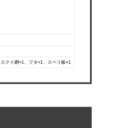
スクイ網×1、フタ×1、スベリ板×1