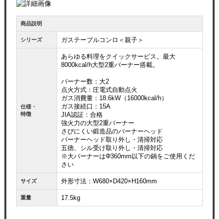
お買い物を続ける
カートへ進む
商品説明
ガステーブルコンロ＜親子＞
シリーズ
あらゆる料理をクイックサービス。最大
8000kcal/h大型2重バーナー搭載。
バーナー数：大2
点火方式：圧電式自動点火
ガス消費量：18.6kW（16000kcal/h）
ガス接続口：15A
仕様・
特徴
JIA認証：合格
強火力の大型2重バーナー
さびにくい鍛造品のバーナーヘッド
バーナーヘッド取り外し・清掃対応
五徳、シル受け取り外し・清掃対応
※大バーナーはΦ360mm以下の鍋をご使用くだ
さい
外形寸法：W680×D420×H160mm
サイズ
17.5kg
重量