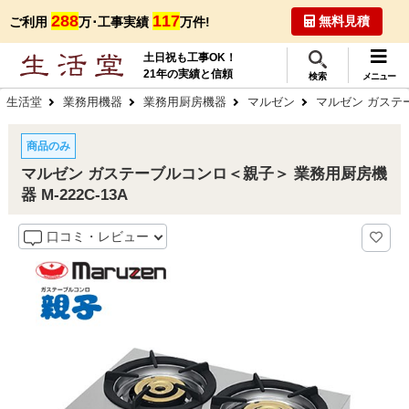
288
117
無料見積
ご利用
万･工事実績
万件!
土日祝も工事OK！
21年の実績と信頼
検索
メニュー
生活堂
業務用機器
業務用厨房機器
マルゼン
マルゼン ガステー
商品のみ
マルゼン ガステーブルコンロ＜親子＞ 業務用厨房機
器 M-222C-13A
口コミ・レビュー