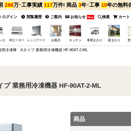
用
288
万･工事実績
117
万件! 商品
3
年･工事
10
年の無料
ログイン
閲覧履歴
ご案内
お知らせ
検索
カート
New
ンロ
IHヒーター
レンジフード
お風呂
キッチン
車庫まわり
庭まわり
窓
用冷凍庫 Aタイプ 業務用冷凍機器 HF-90AT-2-ML
業務用冷凍機器 HF-90AT-2-ML
商品