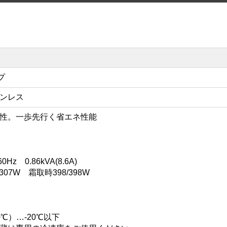
プ
ンレス
性。一歩先行く省エネ性能
Hz 0.86kVA(8.6A)
07W 霜取時398/398W
℃）…-20℃以下