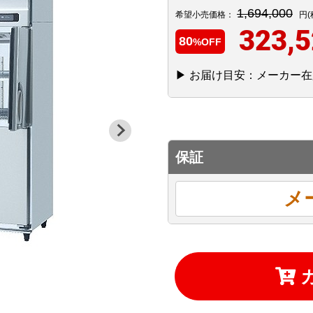
1,694,000
希望小売価格：
円(
323,
80
%OFF
▶ お届け目安：メーカー在
保証
メ