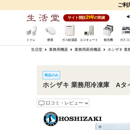
ご利
21年
サイト開設
の実績
トイレ
便座
ガス給湯器
エコキュート
食洗機
ガスコ
生活堂
業務用機器
業務用厨房機器
ホシザキ 業務
商品のみ
ホシザキ 業務用冷凍庫 Aタイプ 
口コミ・レビュー