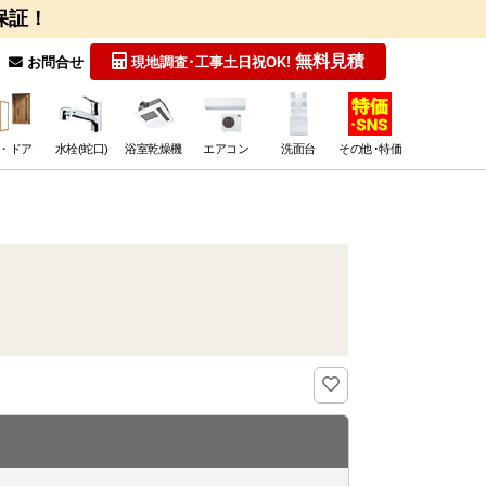
保証！
無料見積
お問合せ
現地調査･工事
土日祝OK!
・ドア
水栓(蛇口)
浴室乾燥機
エアコン
洗面台
その他･特価