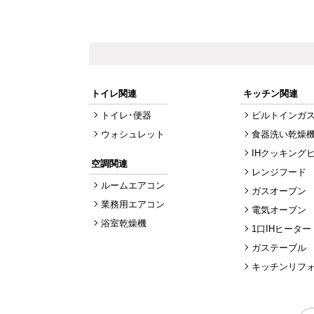
トイレ関連
キッチン関連
トイレ･便器
ビルトインガ
ウォシュレット
食器洗い乾燥
IHクッキング
空調関連
レンジフード
ルームエアコン
ガスオーブン
業務用エアコン
電気オーブン
浴室乾燥機
1口IHヒーター
ガステーブル
キッチンリフ