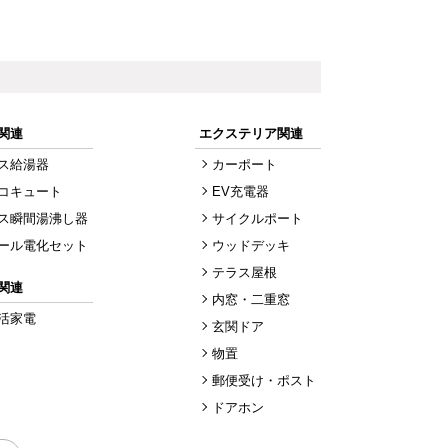
関連
エクステリア関連
ス給湯器
カーポート
コキュート
EV充電器
ス瞬間湯沸し器
サイクルポート
ール電化セット
ウッドデッキ
テラス屋根
関連
内窓・二重窓
活家電
玄関ドア
物置
郵便受け・ポスト
ドアホン