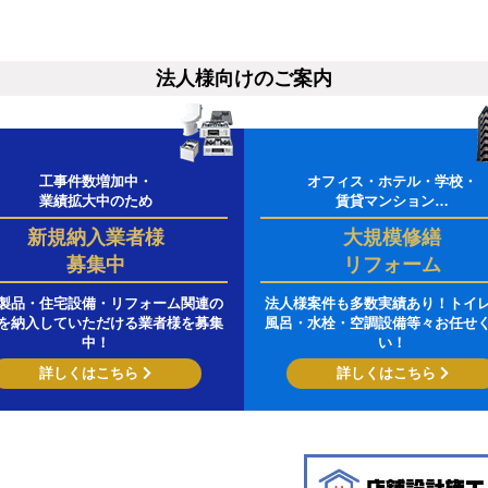
法人様向けのご案内
工事件数増加中・
オフィス・ホテル・学校・
業績拡大中のため
賃貸マンション…
新規納入業者様
大規模修繕
募集中
リフォーム
製品・住宅設備・リフォーム関連の
法人様案件も多数実績あり！トイ
を納入していただける業者様を募集
風呂・水栓・空調設備等々お任せ
中！
い！
詳しくはこちら
詳しくはこちら