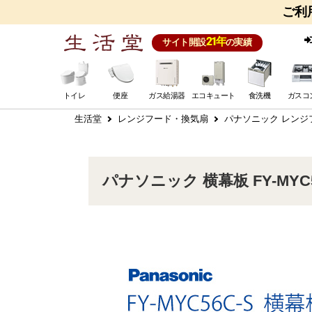
ご利
21年
サイト開設
の実績
トイレ
便座
ガス給湯器
エコキュート
食洗機
ガスコ
生活堂
レンジフード・換気扇
パナソニック レンジ
パナソニック 横幕板 FY-MYC5