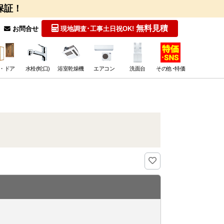
保証！
無料見積
お問合せ
現地調査･工事
土日祝OK!
・ドア
水栓(蛇口)
浴室乾燥機
エアコン
洗面台
その他･特価