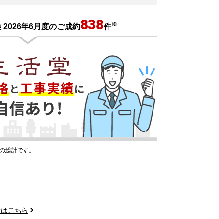
838
※
2026年6月度のご成約
件
プの総計です。
せはこちら