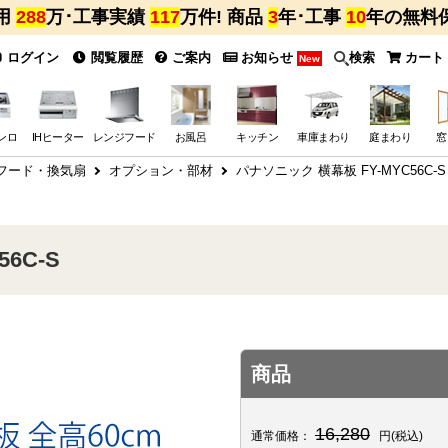
用
288
万･工事実績
117
万件! 商品
3
年･工事
10
年の無料
ログイン
閲覧履歴
ご案内
お知らせ
検索
カート
New
ンロ
IHヒーター
レンジフード
お風呂
キッチン
車庫まわり
庭まわり
窓
フード・換気扇
オプション・部材
パナソニック 横幕板 FY-MYC56C-S
6C-S
商品
16,280
通常価格：
円(税込)