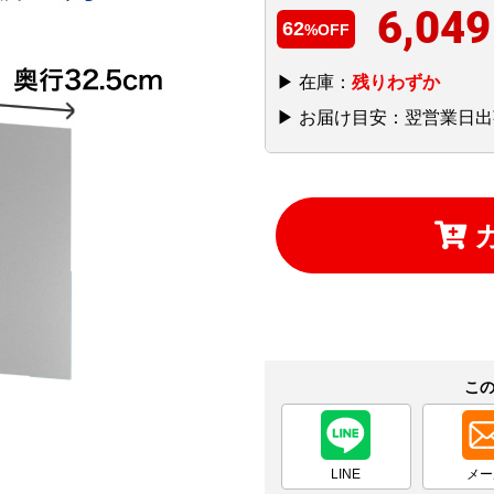
6,049
62
%OFF
▶ 在庫：
残りわずか
▶ お届け目安：翌営業日出
こ
LINE
メー