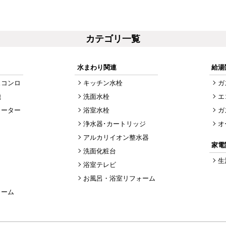
カテゴリ一覧
水まわり関連
給湯
スコンロ
キッチン水栓
ガ
機
洗面水栓
エ
ヒーター
浴室水栓
ガ
浄水器･カートリッジ
オ
アルカリイオン整水器
家電
洗面化粧台
生
浴室テレビ
お風呂・浴室リフォーム
ォーム