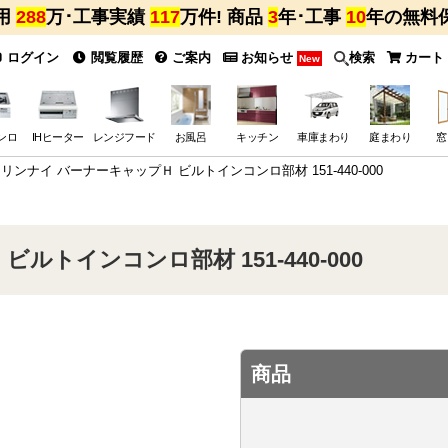
用
288
万･工事実績
117
万件! 商品
3
年･工事
10
年の無料
ログイン
閲覧履歴
ご案内
お知らせ
検索
カート
New
ンロ
IHヒーター
レンジフード
お風呂
キッチン
車庫まわり
庭まわり
窓
リンナイ バーナーキャップＨ ビルトインコンロ部材 151-440-000
ルトインコンロ部材 151-440-000
商品