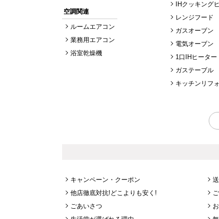
IHクッキング
空調関連
レンジフード
ルームエアコン
ガスオーブン
業務用エアコン
電気オーブン
浴室乾燥機
1口IHヒーター
ガステーブル
キッチンリフ
キャンペーン・クーポン
送
他店徹底対抗!どこよりも安く!
ご
ごあいさつ
お