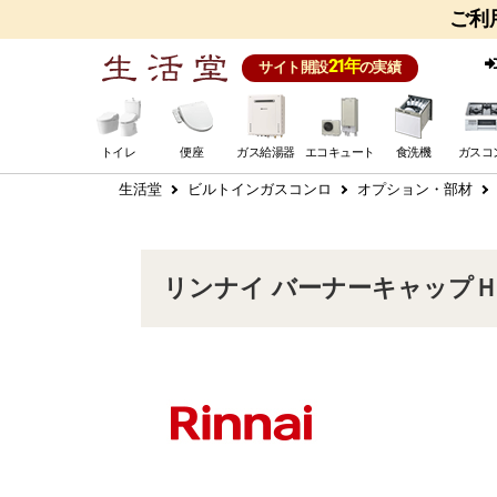
ご利
21年
サイト開設
の実績
トイレ
便座
ガス給湯器
エコキュート
食洗機
ガスコ
生活堂
ビルトインガスコンロ
オプション・部材
リンナイ バーナーキャップＨ ビ