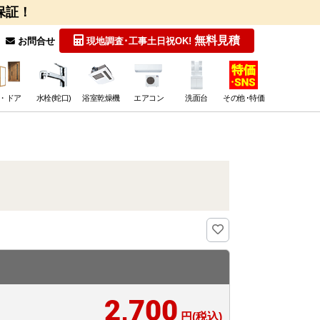
保証！
無料見積
お問合せ
現地調査･工事
土日祝OK!
・ドア
水栓(蛇口)
浴室乾燥機
エアコン
洗面台
その他･特価
2,700
円(税込)