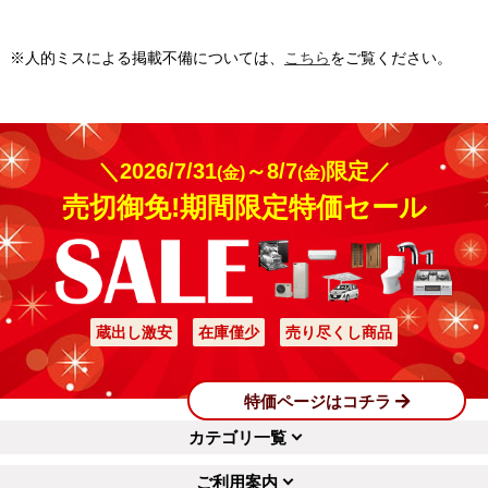
※人的ミスによる掲載不備については、
こちら
をご覧ください。
＼2026/7/31
～8/7
限定／
(金)
(金)
売切御免!期間限定特価セール
蔵出し激安
在庫僅少
売り尽くし商品
特価ページはコチラ
カテゴリ一覧
ご利用案内