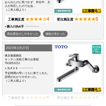
おられたのに気づかず、外出中、主
人が対応したのでお会…
（ご本人様より）
4
5
★★★★☆
★★★★★
工事満足度
受注満足度
購入の決め手
商品選定がしやすかった
価格が安かった
2023年3月27日
東京都葛飾区
キッチン水栓工事のお客様
TKS05315J
コメント
予定時間の早いうちに来てくれた。
説明がわかりやすかった。
（ご本人様より）
5
4
★★★★★
★★★★☆
工事満足度
受注満足度
購入の決め手