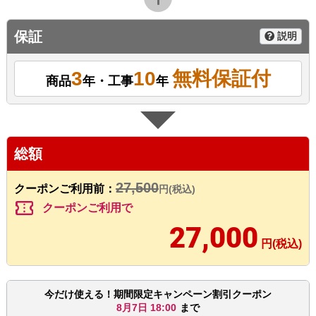
保証
説明
3
10
無料保証付
商品
年・工事
年
総額
27,500
クーポンご利用前：
円(税込)
confirmation_number
クーポンご利用で
27,000
円(税込)
今だけ使える！期間限定キャンペーン割引クーポン
8月7日 18:00
まで