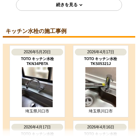
価格が安かった
2021年7月20日
キッチン水栓の施工事例
大阪府枚方市
キッチン水栓工事のお客様
TKS05315J
2026年5月20日
2026年4月17日
コメント
TOTO キッチン水栓
TOTO キッチン水栓
二週間前に、シャワーとお風呂の水
TKN34PBTA
TKS05321J
栓工事をしていただいて、良かった
ので、今回はキッチンの水栓をお願
いしました。同じ担当者の…
（ご本人様より）
4
3
★★★★☆
★★★☆☆
工事満足度
受注満足度
購入の決め手
工事に安心感を感じた
以前に利用して良かった
埼玉県川口市
埼玉県川口市
2026年4月17日
2026年4月16日
お客様の声をもっと見る
TOTO キッチン水栓
TOTO キッチン水栓