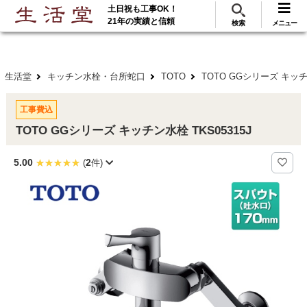
土日祝も工事OK！
288
117
無料見積
ご利用
万･工事実績
万件!
21年の実績と信頼
検索
メニュー
生活堂
キッチン水栓・台所蛇口
TOTO
TOTO GGシリーズ キッチ
工事費込
TOTO GGシリーズ キッチン水栓 TKS05315J
5.00
2
(
件)