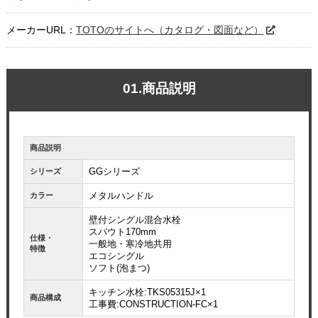
メーカーURL：
TOTOのサイトへ（カタログ・図面など）
01.商品説明
商品説明
GGシリーズ
シリーズ
メタルハンドル
カラー
壁付シングル混合水栓
スパウト170mm
仕様・
一般地・寒冷地共用
特徴
エコシングル
ソフト(泡まつ)
キッチン水栓:TKS05315J×1
商品構成
工事費:CONSTRUCTION-FC×1