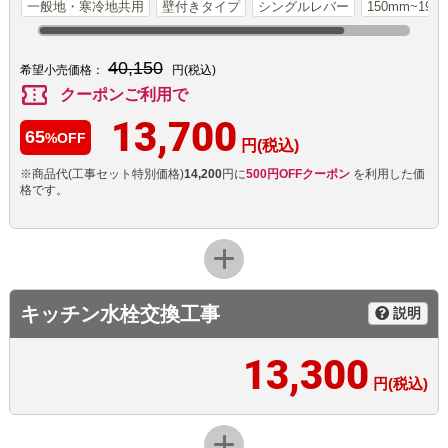
一般地・寒冷地共用
壁付きタイプ
シングルレバー
150mm~199
40,150
希望小売価格：
円(税込)
confirmation_number
クーポンご利用で
13,700
65
%OFF
円(税込)
※商品代(工事セット特別価格)
14,200
円に
500円OFFクーポン
を利用した価
格です。
キッチン水栓交換工事
説明
13,300
円(税込)