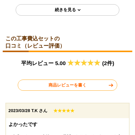
TKS05307J
TKS05321J
この工事費込セットの
口コミ（レビュー評価）
東京都練馬区
福岡県福岡市
平均レビュー 5.00
(2件)
2026年4月1日
2026年3月27日
TOTO キッチン水栓
TOTO キッチン水栓
TKS05308JA
TKS05308JA
商品レビューを書く
2023/03/28
T.K さん
★★★★★
熊本県熊本市
千葉県船橋市
よかったです