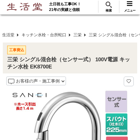
土日祝も工事OK！
288
117
無料見積
ご利用
万･工事実績
万件!
21年の実績と信頼
検索
メニュー
生活堂
キッチン水栓・台所蛇口
三栄
三栄 シングル混合栓（センサー
工事費込
三栄 シングル混合栓（センサー式） 100V電源 キッ
チン水栓 EK8700E
お客様の声・施工事例