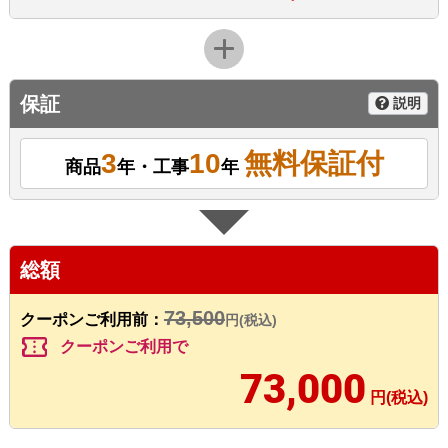
保証
説明
3
10
無料保証付
商品
年・工事
年
総額
73,500
クーポンご利用前：
円(税込)
confirmation_number
クーポンご利用で
73,000
円(税込)