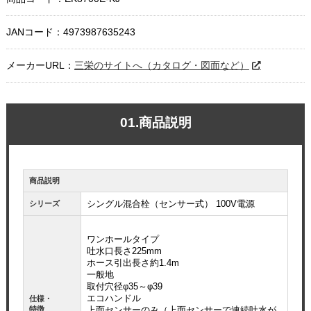
JANコード：4973987635243
メーカーURL：
三栄のサイトへ（カタログ・図面など）
01.商品説明
商品説明
シングル混合栓（センサー式） 100V電源
シリーズ
ワンホールタイプ
吐水口長さ225mm
ホース引出長さ約1.4m
一般地
取付穴径φ35～φ39
エコハンドル
仕様・
特徴
上面センサーのみ（上面センサーで連続吐水が