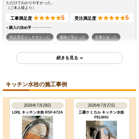
ただけてわかりやすかった。
（ご本人様より）
5
5
★★★★★
★★★★★
工事満足度
受注満足度
購入の決め手
商品選定がしやすかった
価格が安かった
在庫があった
2026年3月25日
千葉県千葉市
キッチン水栓工事のお客様
TKS05305JA
コメント
キッチン水栓の施工事例
工事前後の説明、使い方の説明が丁
寧でした。
（ご本人様より）
2026年7月29日
2026年7月27日
5
4
★★★★★
★★★★☆
工事満足度
受注満足度
LIXIL キッチン水栓 RSF-672A
三菱ケミカル キッチン水栓
F914HU
購入の決め手
サイトが見やすかった
価格が安かった