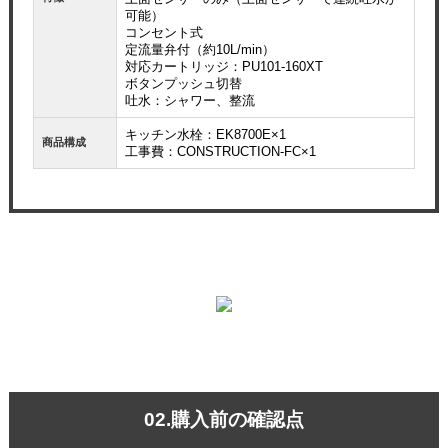
可能）
コンセント式
定流量弁付（約10L/min）
対応カートリッジ：PU101-160XT
ボタンプッシュ切替
吐水：シャワー、整流
キッチン水栓：EK8700E×1
商品構成
工事費：CONSTRUCTION-FC×1
02.購入前の確認点