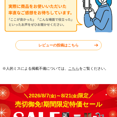
千葉県船橋市
福岡県糸島市
レビューの投稿はこちら
工事実績をもっと見る
※人的ミスによる掲載不備については、
こちら
をご覧ください。
＼2026/8/7
～8/21
限定／
(金)
(金)
売切御免!期間限定特価セール