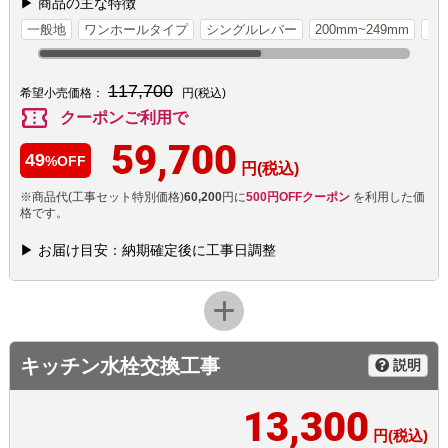
▶ 商品の主な特徴
一般地
ワンホールタイプ
シングルレバー
200mm~249mm
タ
117,700
希望小売価格：
円(税込)
confirmation_number
クーポンご利用で
59,700
49
%OFF
円(税込)
※商品代(工事セット特別価格)
60,200
円に
500円OFFクーポン
を利用した価
格です。
▶ お届け目安：納期確定後に工事日調整
キッチン水栓交換工事
説明
13,300
円(税込)