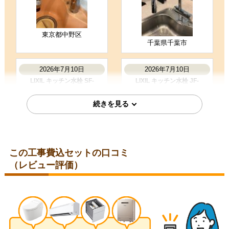
お客様の声をもっと見る
東京都中野区
千葉県千葉市
2026年7月10日
2026年7月10日
LIXIL キッチン水栓 SF-
LIXIL キッチン水栓 JF-
NAH451SY
AJ461SYX-JW
この工事費込セットの口コミ
（レビュー評価）
神奈川県横浜市
千葉県千葉市
2026年7月8日
2026年7月1日
LIXIL キッチン水栓 SF-
LIXIL キッチン水栓 JF-
NAH451SY
AJ461SYX-JW