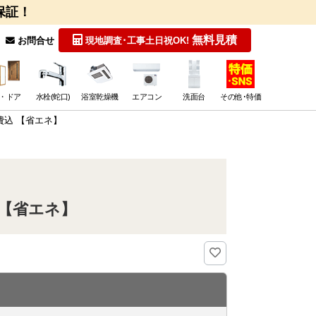
保証！
無料見積
お問合せ
現地調査･工事
土日祝OK!
・ドア
水栓(蛇口)
浴室乾燥機
エアコン
洗面台
その他･特価
事費込 【省エネ】
W 【省エネ】