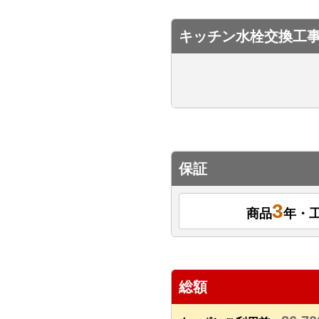
キッチン水栓交換工
保証
3
商品
年・
総額