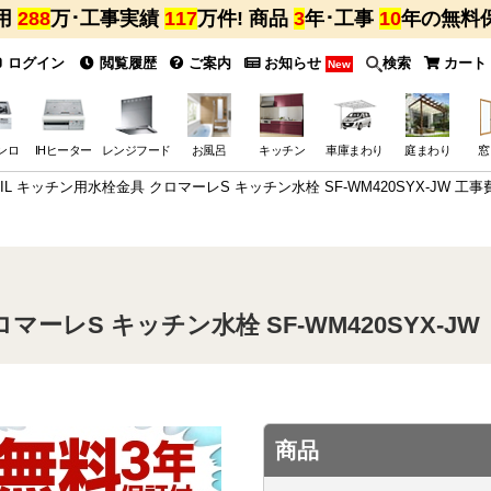
用
288
万･工事実績
117
万件! 商品
3
年･工事
10
年の無料
ログイン
閲覧履歴
ご案内
お知らせ
検索
カート
New
ンロ
IHヒーター
レンジフード
お風呂
キッチン
車庫まわり
庭まわり
窓
IXIL キッチン用水栓金具 クロマーレS キッチン水栓 SF-WM420SYX-JW 工
ロマーレS キッチン水栓 SF-WM420SYX-J
商品