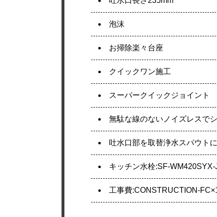
吐水口長さ235mm
泡沫
お掃除楽々台座
クイックワン施工
スーパークイックジョイント
無駄な線のないノイズレスで
吐水口部を取替浄水スパウト
キッチン水栓:SF-WM420SYX-
工事費:CONSTRUCTION-FC×