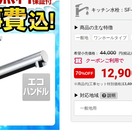
キッチン水栓：SF-W
▶ 商品の主な特徴
一般地
ワンホールタイプ
44,000
希望小売価格：
円(税込)
confirmation_number
クーポンご利用で
12,90
70
%OFF
※商品代(工事セット特別価格)
13,40
▶ 対応地域
説明
一般地用