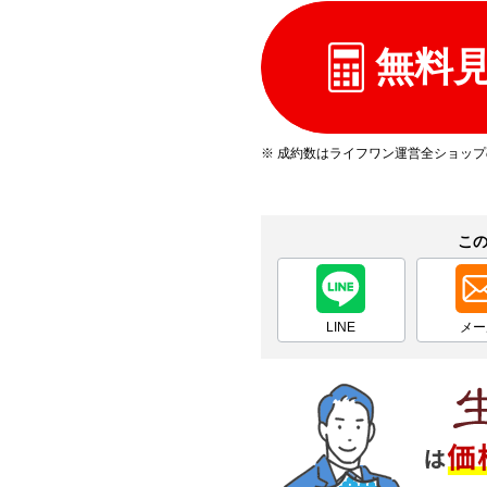
無料
※ 成約数はライフワン運営全ショッ
こ
LINE
メー