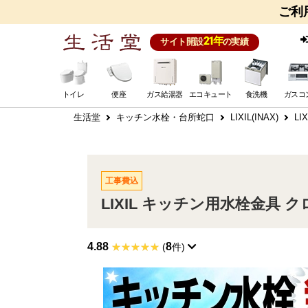
ご利
21年
サイト開設
の実績
トイレ
便座
ガス給湯器
エコキュート
食洗機
ガスコ
生活堂
キッチン水栓・台所蛇口
LIXIL(INAX)
L
工事費込
LIXIL キッチン用水栓金具 ク
4.88
8
(
件)