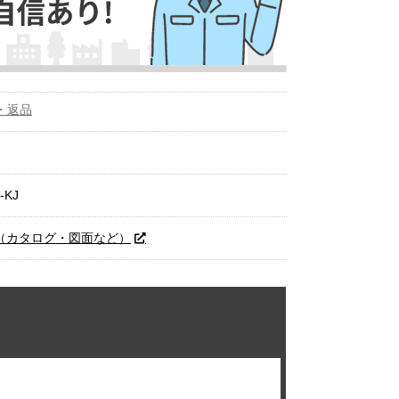
・返品
-KJ
トへ（カタログ・図面など）