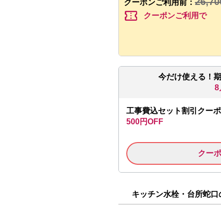
26,70
クーポンご利用前：
confirmation_number
クーポンご利用で
今だけ使える！
8
工事費込セット割引クーポ
500円OFF
クー
キッチン水栓・台所蛇口の