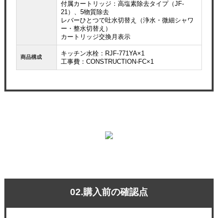
付属カートリッジ：高塩素除去タイプ（JF-
21）、5物質除去
レバーひとつで吐水切替え（浄水・微細シャワ
ー・整水切替え）
カートリッジ交換月表示
キッチン水栓：RJF-771YA×1
商品構成
工事費：CONSTRUCTION-FC×1
02.購入前の確認点