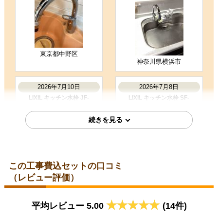
4
3
★★★★☆
★★★☆☆
工事満足度
受注満足度
購入の決め手
東京都中野区
以前に利用して良かった
神奈川県横浜市
2026年7月10日
2026年7月8日
お客様の声をもっと見る
LIXIL キッチン水栓 JF-
LIXIL キッチン水栓 SF-
AJ461SYX-JW
NAH451SY
この工事費込セットの口コミ
（レビュー評価）
千葉県千葉市
千葉県船橋市
平均レビュー 5.00
(14件)
2026年7月1日
2026年5月26日
LIXIL キッチン水栓 JF-
LIXIL キッチン水栓 JF-