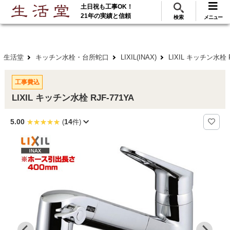
土日祝も工事OK！
288
117
無料見積
ご利用
万･工事実績
万件!
21年の実績と信頼
検索
メニュー
生活堂
キッチン水栓・台所蛇口
LIXIL(INAX)
LIXIL キッチン水栓 
工事費込
LIXIL キッチン水栓 RJF-771YA
5.00
14
(
件)