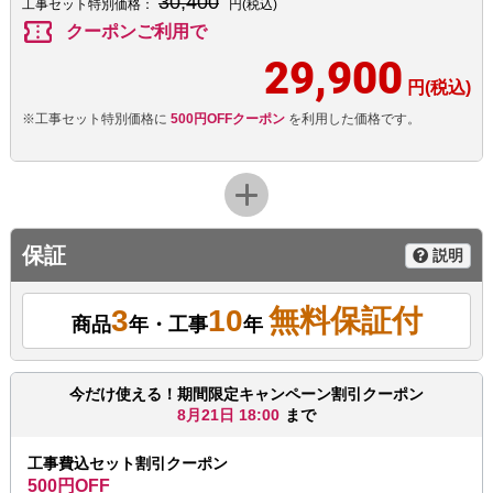
30,400
工事セット特別価格：
円(税込)
confirmation_number
クーポンご利用で
29,900
円(税込)
※工事セット特別価格に
500円OFFクーポン
を利用した価格です。
保証
説明
3
10
無料保証付
商品
年・工事
年
今だけ使える！期間限定キャンペーン割引クーポン
8月21日 18:00
まで
工事費込セット割引クーポン
500円OFF