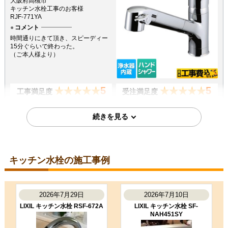
大阪府高槻市
キッチン水栓工事のお客様
RJF-771YA
コメント
時間通りにきて頂き、スピーディー
15分ぐらいで終わった。
（ご本人様より）
5
5
★★★★★
★★★★★
工事満足度
受注満足度
購入の決め手
価格が安かった
工事に安心感を感じた
2026年6月25日
キッチン水栓の施工事例
東京都杉並区
キッチン水栓工事のお客様
RJF-771YA
2026年7月29日
2026年7月10日
コメント
LIXIL キッチン水栓 RSF-672A
LIXIL キッチン水栓 SF-
予定時間ぴったりだったことが良か
NAH451SY
った
（ご本人様より）