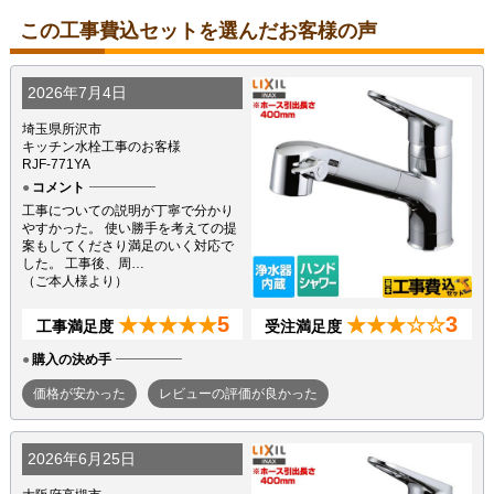
この工事費込セットを選んだお客様の声
2026年7月4日
埼玉県所沢市
キッチン水栓工事のお客様
RJF-771YA
コメント
工事についての説明が丁寧で分かり
やすかった。 使い勝手を考えての提
案もしてくださり満足のいく対応で
した。 工事後、周…
（ご本人様より）
5
3
★★★★★
★★★☆☆
工事満足度
受注満足度
購入の決め手
価格が安かった
レビューの評価が良かった
2026年6月25日