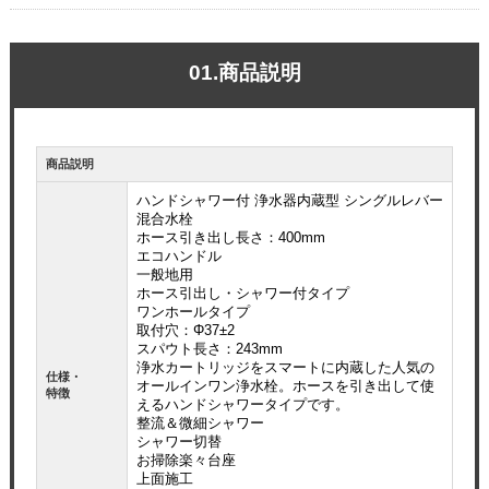
01.商品説明
商品説明
ハンドシャワー付 浄水器内蔵型 シングルレバー
混合水栓
ホース引き出し長さ：400mm
エコハンドル
一般地用
ホース引出し・シャワー付タイプ
ワンホールタイプ
取付穴：Φ37±2
スパウト長さ：243mm
浄水カートリッジをスマートに内蔵した人気の
仕様・
オールインワン浄水栓。ホースを引き出して使
特徴
えるハンドシャワータイプです。
整流＆微細シャワー
シャワー切替
お掃除楽々台座
上面施工