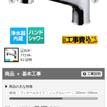
商品 ＋ 基本工事
工事説明
▶ 商品の主な特徴
一般地
ワンホールタイプ
シングルレバー
200mm~249mm
浄