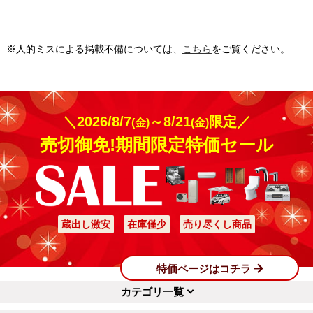
※人的ミスによる掲載不備については、
こちら
をご覧ください。
＼2026/8/7
～8/21
限定／
(金)
(金)
売切御免!期間限定特価セール
蔵出し激安
在庫僅少
売り尽くし商品
特価ページはコチラ
カテゴリ一覧