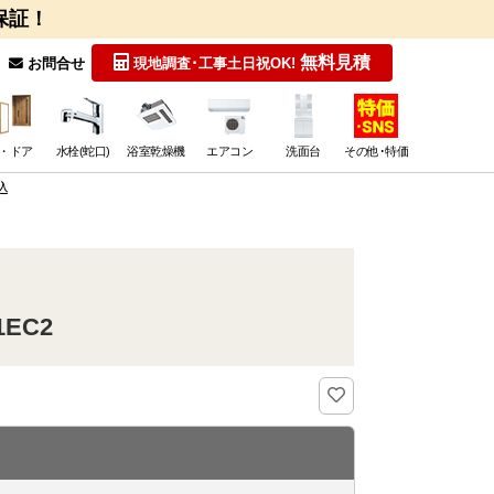
保証！
無料見積
お問合せ
現地調査･工事
土日祝OK!
・ドア
水栓(蛇口)
浴室乾燥機
エアコン
洗面台
その他･特価
込
EC2