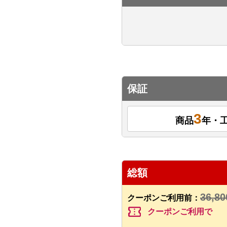
保証
3
商品
年・
総額
36,80
クーポンご利用前：
confirmation_number
クーポンご利用で