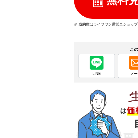
※ 成約数はライフワン運営全ショッ
こ
LINE
メー