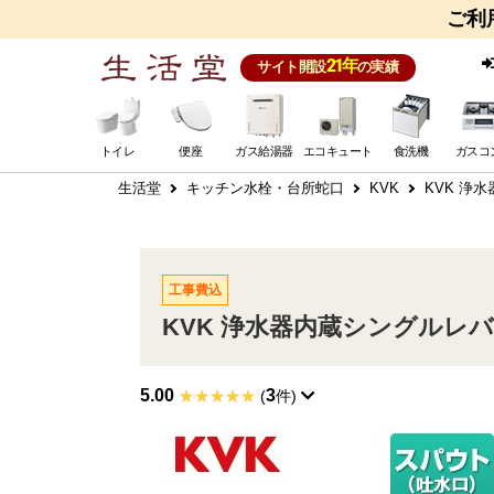
ご利
21年
サイト開設
の実績
トイレ
便座
ガス給湯器
エコキュート
食洗機
ガスコ
生活堂
キッチン水栓・台所蛇口
KVK
KVK 浄
工事費込
KVK 浄水器内蔵シングルレバ
5.00
3
(
件)