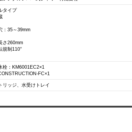
ルタイプ
蔵
：35～39mm
さ260mm
規制110°
栓：KM6001EC2×1
NSTRUCTION-FC×1
トリッジ、水受けトレイ