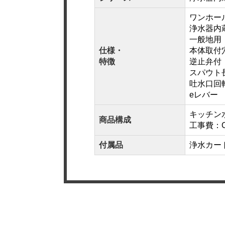
ワンホー
浄水器内
一般地用
仕様・
本体取付穴
特徴
逆止弁付
スパウト長
吐水口回転
eレバー
キッチン水
商品構成
工事費：CO
付属品
浄水カー