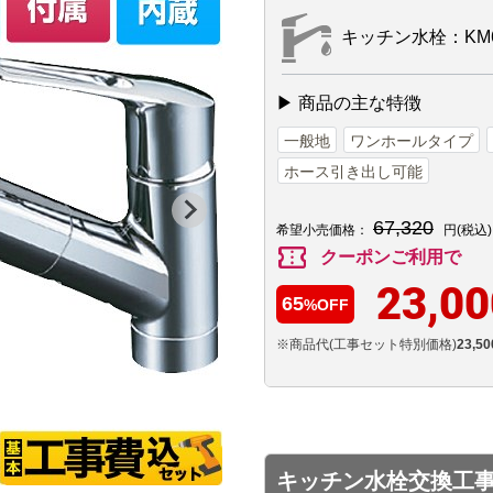
キッチン水栓：KM6
▶ 商品の主な特徴
一般地
ワンホールタイプ
ホース引き出し可能
67,320
希望小売価格：
円(税込)
confirmation_number
クーポンご利用で
23,00
65
%OFF
※商品代(工事セット特別価格)
23,50
キッチン水栓交換工