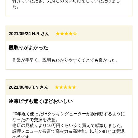
付けていただき、気持ちの良い対応をしていただけまし
た。
2021/09/24
N.R さん
★★★★☆
段取りがよかった
作業が手早く、説明もわかりやすくてとても良かった。
2021/08/06
T.N さん
★★★★★
冷凍ピザも驚くほどおいしい
20年近く使ったIHクッキングヒーターが誤作動するように
なったので交換を決意。
他店の見積りより10万円くらい安く買えて感激しました。
調理メニューが豊富で高火力＆高性能。以前のIHとは雲泥
の差です。