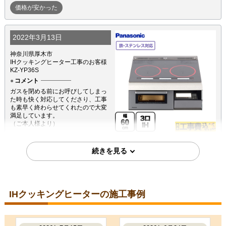
価格が安かった
2022年3月13日
神奈川県厚木市
IHクッキングヒーター工事のお客様
KZ-YP36S
コメント
ガスを閉める前にお呼びしてしまっ
た時も快く対応してくださり、工事
も素早く終わらせてくれたので大変
満足しています。
（ご本人様より）
5
3
★★★★★
★★★☆☆
工事満足度
受注満足度
購入の決め手
価格が安かった
レビューの評価が良かった
IHクッキングヒーターの施工事例
2021年12月18日
神奈川県横浜市