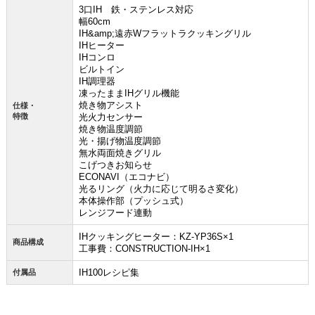
3口IH 鉄・ステンレス対応
幅60cm
IH&amp;遠赤Wフラットラクッキングリル
IHヒーター
IHコンロ
ビルトイン
IH調理器
凍ったままIHグリル機能
焼き物アシスト
仕様・
特徴
光火力センサー
焼き物温度調節
光・揚げ物温度調節
無水両面焼きグリル
こげつきお知らせ
ECONAVI（エコナビ）
光るリング（火力に応じて明るさ変化）
本体操作部（プッシュ式）
レンジフード連動
IHクッキングヒーター：KZ-YP36S×1
商品構成
工事費：CONSTRUCTION-IH×1
IH100レシピ集
付属品