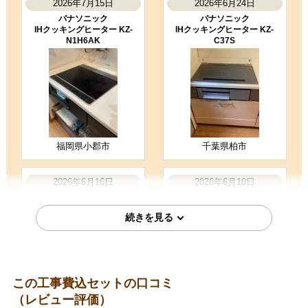
2026年7月15日
2026年6月24日
IHクッキングヒーター工事のお客様
KZ-YP36S
パナソニック
パナソニック
IHクッキングヒーター KZ-
IHクッキングヒーター KZ-
コメント
N1H6AK
C37S
IH周りの掃除もしていただいた 商品
説明をしていただいた レンジフード
との連動設定もしていただいた
（ご本人様より）
5
5
★★★★★
★★★★★
工事満足度
受注満足度
購入の決め手
福岡県小郡市
千葉県柏市
価格が安かった
在庫があった
問い合わせの対応が良かった
2026年6月16日
2026年6月10日
パナソニック
パナソニック
お客様の声をもっと見る
IHクッキングヒーター KZ-
IHクッキングヒーター KZ-
A1W6S
L32AST
この工事費込セットの口コミ
（レビュー評価）