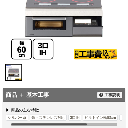
商品 ＋ 基本工事
工事説明
▶ 商品の主な特徴
シルバー系
鉄・ステンレス対応
3口IH
ビルトイン幅60cm
レ