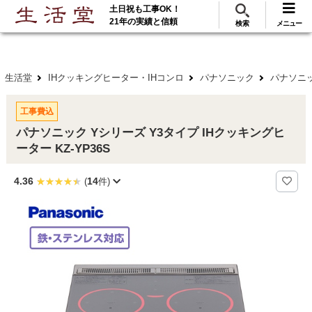
土日祝も工事OK！
288
117
無料見積
ご利用
万･工事実績
万件!
21年の実績と信頼
検索
メニュー
生活堂
IHクッキングヒーター・IHコンロ
パナソニック
パナソニッ
工事費込
パナソニック Yシリーズ Y3タイプ IHクッキングヒ
ーター KZ-YP36S
4.36
14
(
件)