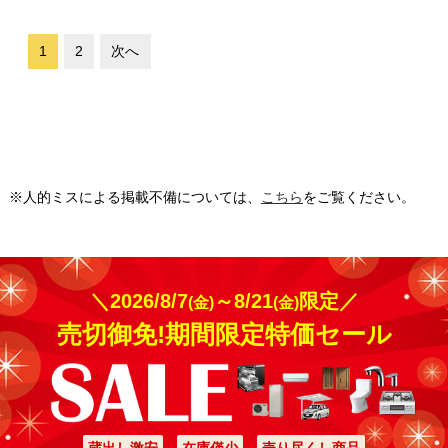
1
2
次へ
※人的ミスによる掲載不備については、
こちら
をご覧ください。
＼2026/8/7
～8/21
限定／
(金)
(金)
売切御免!期間限定特価セール