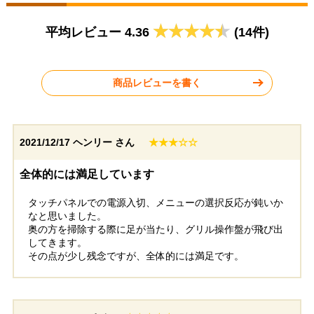
東京都練馬区
神奈川県川崎市
平均レビュー 4.36
(14件)
2026年5月19日
2026年5月18日
パナソニック
パナソニック
IHクッキングヒーター KZ-
IHクッキングヒーター KZ-
商品レビューを書く
A1W6S
L32AST
2021/12/17
ヘンリー さん
★★★☆☆
全体的には満足しています
福岡県糟屋郡
埼玉県さいたま市
タッチパネルでの電源入切、メニューの選択反応が鈍いか
なと思いました。
奥の方を掃除する際に足が当たり、グリル操作盤が飛び出
工事実績をもっと見る
してきます。
その点が少し残念ですが、全体的には満足です。