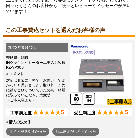
日々たくさんのお客様から、続々とレビューやメッセージが届い
ています！
この工事費込セットを選んだお客様の声
2022年9月13日
奈良県生駒市
IHクッキングヒーター工事のお客様
KZ-YP36S
コメント
対応は非常に丁寧で、お願いしてよ
かったと思いました。取り外した際
に錆がこびりついていたのも、綺麗
に取っていただき、大変助…
（ご本人様より）
5
5
★★★★★
★★★★★
工事満足度
受注満足度
購入の決め手
サイトが見やすかった
商品選定がしやすかった