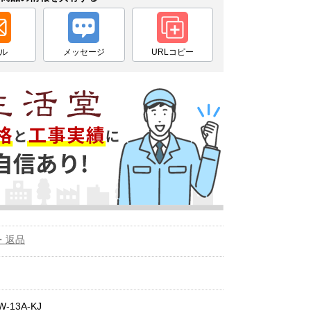
ル
メッセージ
URLコピー
・返品
-13A-KJ