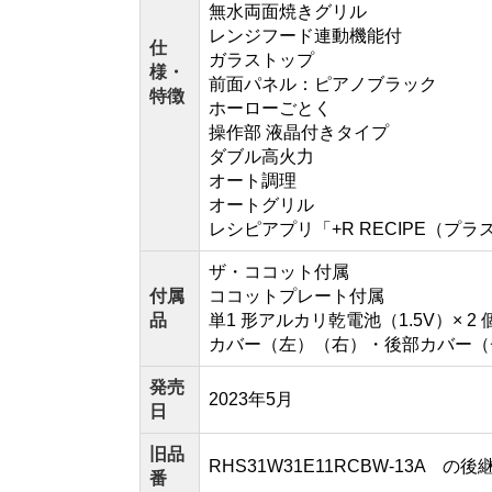
無水両面焼きグリル
レンジフード連動機能付
仕
ガラストップ
様・
前面パネル：ピアノブラック
特徴
ホーローごとく
操作部 液晶付きタイプ
ダブル高火力
オート調理
オートグリル
レシピアプリ「+R RECIPE（プ
ザ・ココット付属
付属
ココットプレート付属
品
単1 形アルカリ乾電池（1.5V）
カバー（左）（右）・後部カバー（
発売
2023年5月
日
旧品
RHS31W31E11RCBW-13A の
番