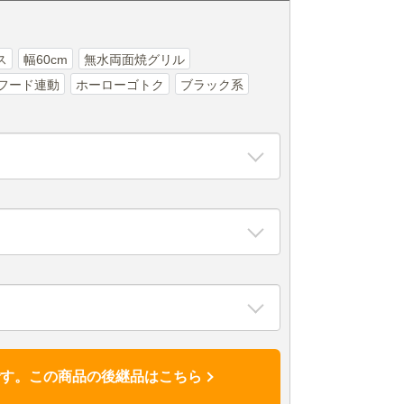
ス
幅60cm
無水両面焼グリル
フード連動
ホーローゴトク
ブラック系
です。この商品の後継品はこちら