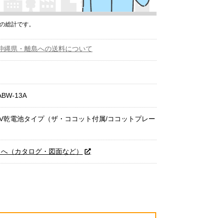
プの総計です。
沖縄県・離島への送料について
ABW-13A
ア) 3V乾電池タイプ（ザ・ココット付属/ココットプレー
トへ（カタログ・図面など）