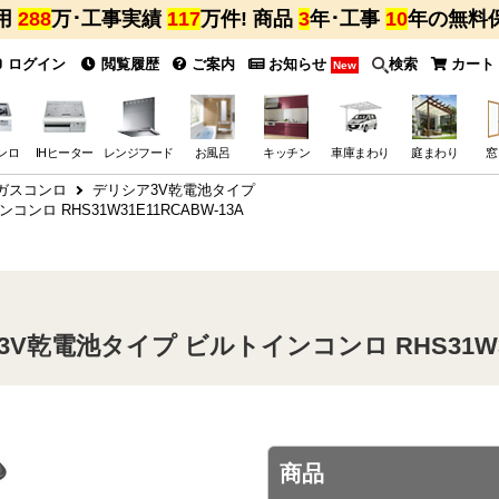
用
288
万･工事実績
117
万件! 商品
3
年･工事
10
年の無料
ログイン
閲覧履歴
ご案内
お知らせ
検索
カート
New
ンロ
IHヒーター
レンジフード
お風呂
キッチン
車庫まわり
庭まわり
窓
ガスコンロ
デリシア3V乾電池タイプ
コンロ RHS31W31E11RCABW-13A
 3V乾電池タイプ ビルトインコンロ RHS31W31
商品