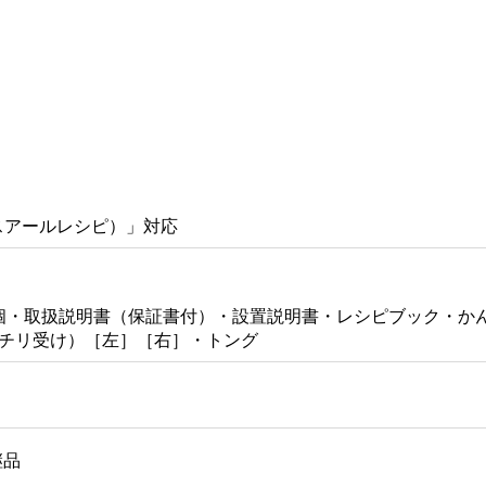
ラスアールレシピ）」対応
× 2 個・取扱説明書（保証書付）・設置説明書・レシピブック
チリ受け）［左］［右］・トング
後継品