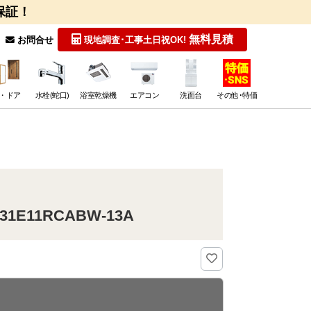
保証！
無料見積
お問合せ
現地調査･工事
土日祝OK!
・ドア
水栓(蛇口)
浴室乾燥機
エアコン
洗面台
その他･特価
E11RCABW-13A