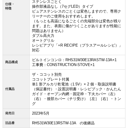
ステンレスごとく
仕様・
操作部液晶なし（7セグLED）タイプ
特徴
ピュアステンレスのごとくは変色しますので、専用ク
リーナーのご使用をおすすめします。
（もっとも高温になるごとくの先端部分は変色が残り
ます。また、表面に傷がつくことがありますが性能に
問題はありません）
ダブル高火力
オートグリル
レシピアプリ「+R RECIPE（プラスアールレシピ）」
対応
ビルトインコンロ：RHS31W30E13RASTW-13A×1
商品構成
工事費：CONSTRUCTION-STOVE×1
ザ・ココット別売
ココットプレート付属
単1 形アルカリ乾電池（1.5V）× 2 個・取扱説明書
（保証書付）・設置説明書・レシピブック・かんたん
付属品
ガイド・オーブン内網・固定枠・下火カバー（左）
（右）・後部カバー（チリ受け）［左］［右］・トン
グ
2023年5月
発売日
RHS31W30E13RSTW-13A の後継品
旧品番