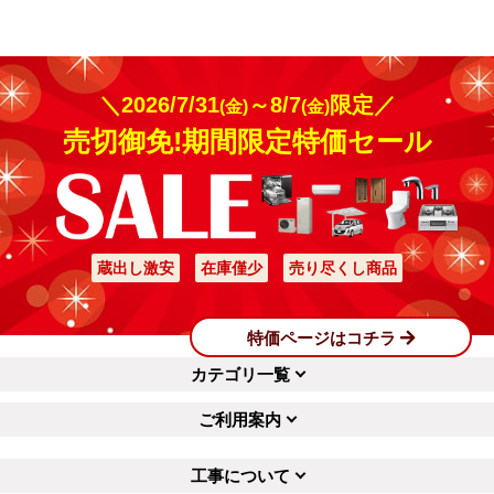
＼2026/7/31
～8/7
限定／
(金)
(金)
売切御免!期間限定特価セール
蔵出し激安
在庫僅少
売り尽くし商品
特価ページはコチラ
カテゴリ一覧
ご利用案内
工事について