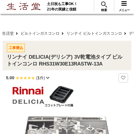
土日祝も工事OK！
288
117
無料見積
ご利用
万･工事実績
万件!
21年の実績と信頼
検索
メニュー
生活堂
ビルトインガスコンロ
リンナイ ビルトインガスコンロ
デ
工事費込
リンナイ DELICIA(デリシア) 3V乾電池タイプ ビル
トインコンロ RHS31W30E13RASTW-13A
5.00
1
(
件)