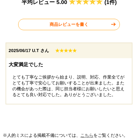
平均レビュー 5.00
(1件)
2026年6月9日
2026年6月8日
リンナイ ビルトインコンロ
リンナイ ビルトインコンロ
RHS31W42J4RSTW
RHS31W42J3RSTW
商品レビューを書く
2025/06/17
U.T さん
★★★★★
神奈川県川崎市
東京都杉並区
大変満足でした
とても丁寧なご挨拶から始まり、説明、対応、作業全てが
工事実績をもっと見る
とても丁寧で安心してお願いすることが出来ました。また
の機会があった際は、同じ担当者様にお願いしたいと思え
るとても良い対応でした。ありがとうございました。
※人的ミスによる掲載不備については、
こちら
をご覧ください。