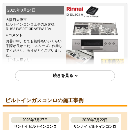
2025年8月14日
大阪府大阪市
ビルトインコンロ工事のお客様
RHS31W30E13RASTW-13A
コメント
お暑い中、とても気持ちいいくらい
手際が良かった。 スムーズに作業し
てくださり、ありがとうございまし
た。
（ご本人様より）
5
4
★★★★★
★★★★☆
工事満足度
受注満足度
購入の決め手
サイトが見やすかった
ビルトインガスコンロの施工事例
2025年6月16日
東京都町田市
2026年7月27日
2026年7月22日
ビルトインコンロ工事のお客様
RHS31W30E13RASTW-13A
リンナイ ビルトインコンロ
リンナイ ビルトインコンロ