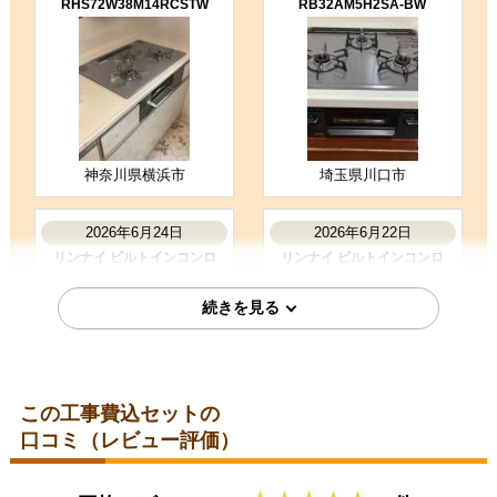
RHS72W38M14RCSTW
RB32AM5H2SA-BW
コメント
とても丁寧なご挨拶から始まり、説
明、対応、作業全てがとても丁寧で
安心してお願いすることが出来まし
た。 またの機会があっ…
（ご本人様より）
5
5
★★★★★
★★★★★
工事満足度
受注満足度
神奈川県横浜市
埼玉県川口市
購入の決め手
サイトが見やすかった
商品選定がしやすかった
2026年6月24日
2026年6月22日
価格が安かった
リンナイ ビルトインコンロ
リンナイ ビルトインコンロ
RHS31W42J3RSTW
RHS71W42J4RSTW
お客様の声をもっと見る
この工事費込セットの
口コミ（レビュー評価）
神奈川県横浜市
岐阜県大垣市