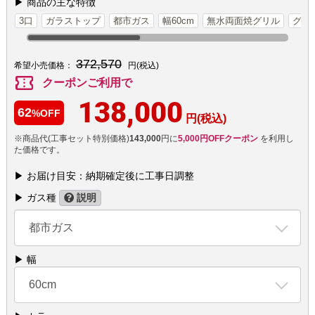
▶ 商品の主な特徴
3口
ガラストップ
都市ガス
幅60cm
無水両面焼グリル
グリ
372,570
希望小売価格：
円(税込)
confirmation_number
クーポンご利用で
138,000
62
%OFF
円(税込)
※商品代(工事セット特別価格)
143,000
円に
5,000円OFFクーポン
を利用し
た価格です。
▶ お届け目安：納期確定後に工事日調整
▶ ガス種
説明
都市ガス
▶ 幅
60cm