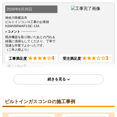
2026年6月25日
神奈川県横浜市
ビルトインコンロ工事のお客様
N3WV6RWAP1SIC-13A
コメント
既存機器を取り除いたあとの汚れを
綺麗に清掃もしてくださり、丁寧で
迅速な作業でよかったです。
（ご本人様より）
4
3
★★★★☆
★★★☆☆
工事満足度
受注満足度
購入の決め手
サイトが見やすかった
商品選定がしやすかった
価格が安かった
2026年6月10日
ビルトインガスコンロの施工事例
福岡県古賀市
ビルトインコンロ工事のお客様
PD-829WS-U75CV-13A