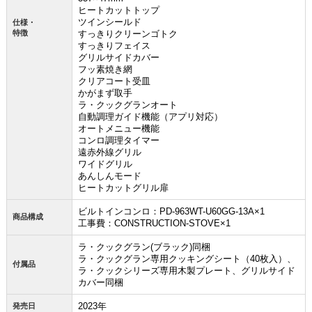
ヒートカットトップ
ツインシールド
仕様・
特徴
すっきりクリーンゴトク
すっきりフェイス
グリルサイドカバー
フッ素焼き網
クリアコート受皿
かがまず取手
ラ・クックグランオート
自動調理ガイド機能（アプリ対応）
オートメニュー機能
コンロ調理タイマー
遠赤外線グリル
ワイドグリル
あんしんモード
ヒートカットグリル扉
ビルトインコンロ：PD-963WT-U60GG-13A×1
商品構成
工事費：CONSTRUCTION-STOVE×1
ラ・クックグラン(ブラック)同梱
ラ・クックグラン専用クッキングシート（40枚入）、
付属品
ラ・クックシリーズ専用木製プレート、グリルサイド
カバー同梱
2023年
発売日