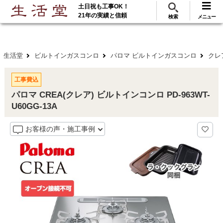
土日祝も工事OK！
288
117
無料見積
ご利用
万･工事実績
万件!
21年の実績と信頼
検索
メニュー
生活堂
ビルトインガスコンロ
パロマ ビルトインガスコンロ
クレ
工事費込
パロマ CREA(クレア) ビルトインコンロ PD-963WT-
U60GG-13A
お客様の声・施工事例