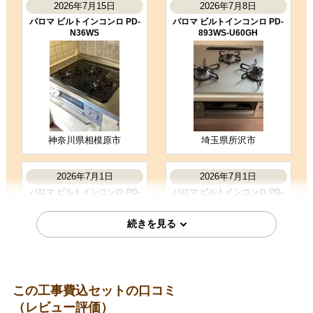
2026年7月15日
2026年7月8日
コメント
パロマ ビルトインコンロ PD-
パロマ ビルトインコンロ PD-
工事内容の説明が丁寧で安心しまし
N36WS
893WS-U60GH
た。
（ご本人様より）
4
4
★★★★☆
★★★★☆
工事満足度
受注満足度
購入の決め手
価格が安かった
神奈川県相模原市
埼玉県所沢市
お客様の声をもっと見る
2026年7月1日
2026年7月1日
パロマ ビルトインコンロ PD-
パロマ ビルトインコンロ PD-
509WS-60CV
509WS-60CK
この工事費込セットの口コミ
（レビュー評価）
東京都杉並区
佐賀県唐津市