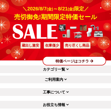
＼2026/8/7
～8/21
限定／
(金)
(金)
売切御免!期間限定特価セール
蔵出し激安
在庫僅少
売り尽くし商品
特価ページはコチラ
カテゴリ一覧
ご利用案内
工事について
お役立ち情報