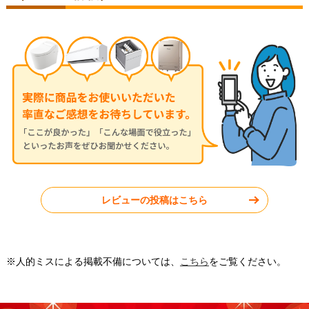
2026年6月22日
2026年6月17日
パロマ ビルトインコンロ PD-
パロマ ビルトインコンロ PD-
893WS-U75CV
893WS-U60CV
岐阜県岐阜市
埼玉県八潮市
レビューの投稿はこちら
工事実績をもっと見る
※人的ミスによる掲載不備については、
こちら
をご覧ください。