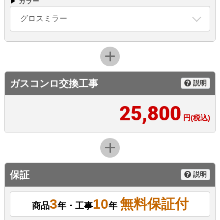
▶ カラー
グロスミラー
ガスコンロ交換工事
説明
25,800
円(税込)
保証
説明
3
10
無料保証付
商品
年・工事
年