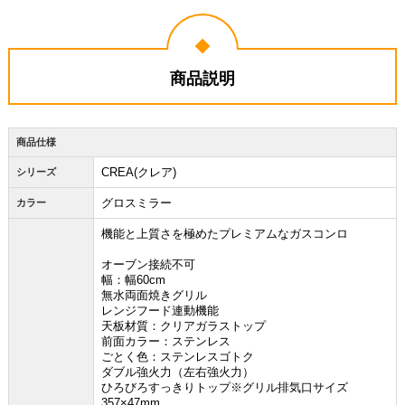
商品説明
商品仕様
CREA(クレア)
シリーズ
グロスミラー
カラー
機能と上質さを極めたプレミアムなガスコンロ
オーブン接続不可
幅：幅60cm
無水両面焼きグリル
レンジフード連動機能
天板材質：クリアガラストップ
前面カラー：ステンレス
ごとく色：ステンレスゴトク
ダブル強火力（左右強火力）
ひろびろすっきりトップ※グリル排気口サイズ
357×47mm