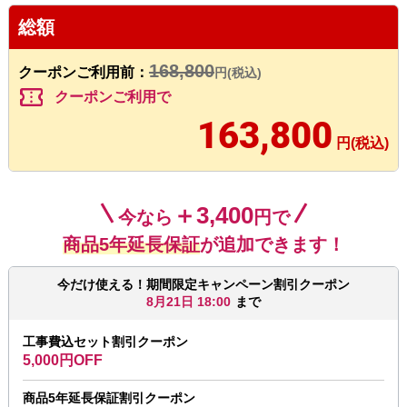
総額
168,800
クーポンご利用前：
円(税込)
confirmation_number
クーポンご利用で
163,800
円(税込)
＋3,400
今なら
円で
商品5年延長保証
が追加できます！
今だけ使える！期間限定キャンペーン割引クーポン
8月21日 18:00
まで
工事費込セット割引クーポン
5,000円OFF
商品5年延長保証割引クーポン